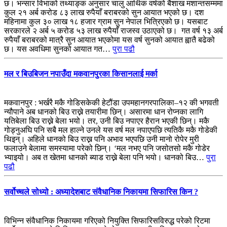
छ। भन्सार विभाको तथ्याङ्क अनुसार चालु आर्थिक वर्षको बैशाख मशान्तसम्ममा
कुल २१ अर्ब करोड ८३ लाख रुपैयाँ बराबरको सुन आयात भएको छ। दश
महिनामा कुल ३० लाख १८ हजार ग्राम सुन नेपाल भित्रिएको छ। यसबाट
सरकारले २ अर्ब ५ करोड ५३ लाख रुपैयाँ राजस्व उठाएको छ। गत वर्ष १३ अर्ब
रुपैयाँ बराबरको मात्रै सुन आयात भएकोमा यस वर्ष सुनको आयात ह्वातै बढेको
छ। यस अवधिमा सुनको आयात गत…
पुरा पढौ
मल र बिउबिजन नपाउँदा मकवानपुरका किसानलाई मर्का
मकवानपुर : भर्खरै मकै गोडिसकेकी हेटौंडा उपमहानगरपालिका–१२ की भगवती
न्यौपाने अब धानको बिउ राख्ने तयारीमा छिन्। असारमा धान रोप्नका लागि
यतिबेला बिउ राख्ने बेला भयो। तर, उनी बिउ नपाएर हैरान भएकी छिन्। मकै
गोड्नुअघि पनि सबै मल हाल्ने उनले यस वर्ष मल नपाएपछि त्यतिकै मकै गोडेकी
थिइन्। अहिले धानको बिउ राख्न पनि अभाव भएपछि उनी मानो रोपेर मुरी
फलाउने बेलामा समस्यामा परेको छिन्। ‘मल नभए पनि जसोतसो मकै गोडेर
भ्याइयो। अब त खेतमा धानको ब्याड राख्ने बेला पनि भयो। धानको बिउ…
पुरा
पढौ
सर्वोच्चले सोध्यो : अध्यादेशबाट संवैधानिक निकायमा सिफारिस किन ?
विभिन्न संवैधानिक निकायमा गरिएको नियुक्ति सिफारिसविरुद्ध परेको रिटमा