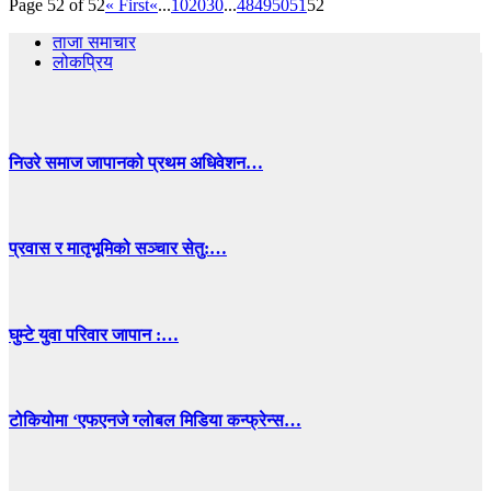
Page 52 of 52
« First
«
...
10
20
30
...
48
49
50
51
52
ताजा समाचार
लोकप्रिय
निउरे समाज जापानको प्रथम अधिवेशन…
प्रवास र मातृभूमिको सञ्चार सेतु:…
घुम्टे युवा परिवार जापान :…
टोकियोमा ‘एफएनजे ग्लोबल मिडिया कन्फ्रेन्स…