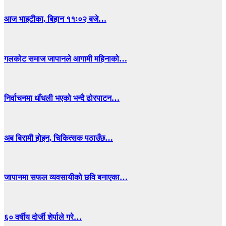
आज भाइटीका, बिहान ११ः०२ बजे…
गलकोट समाज जापानले आगामी महिनाको…
निर्वाचनमा धाँधली भएको भन्दै ढोरपाटन…
अब बिरामी होइन, चिकित्सक पठाउँछ…
जापानमा सफल व्यवसायीको छवि बनाएका…
६० वर्षीय दोर्जी शेर्पाले गरे…