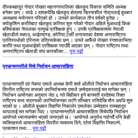
दीपकबहादुर गोदार पोखरा महानगरपालिका खेलकुद विकास समिति अध्यक्ष
बनेका छन् । साढे २ दशकदेखि खेलकुद क्षेत्रमा क्रियाशील गोदारलाई बुधबार
अध्यक्षमा मनोनयन गरिएको हो । उनको कार्यकाल तीन वर्षको हुनेछ ।
क्योकुशिन कराँतेबाट खेलकुद करियर शुरु गरेको गोदार अहिले मुआथाई किक
बक्सिङका नेपालका प्रमुख प्रशिक्षक हुन् । उनकै प्रशिक्षकत्वमा नेपाली
खेलाडीले मकाउ, थाईल्याण्ड, कोरिया,टर्की लगायतका देशमा अन्तराष्ट्रिय
प्रतिस्पर्धाको एरिनामा उत्रिसकेका छन् । उनले आफैंले पोखरा रंगशालाभित्र
कराँते तथा मुआथाईको प्रशिक्षक गराउँदै आएका छन् । गोदार राष्ट्रिय तथा
अन्तराष्ट्रिय खेलाडी संघ कास्कीका…
पुरा पढौ
प्रधानमन्त्रीले मिचे निर्वाचन आचारसंहिता
प्रधानमन्त्री एवं नेकपा एमाले अध्यक्ष केपी शर्मा ओलीले निर्वाचन आचारसंहिता
विपरीत राष्ट्रिय सभाको उपनिर्वाचनमा एमाले उम्मेद्‌वारलाई मत मागेका छन् ।
निर्वाचन आयोगका अनुसार जेठ ६ गते बिहीबार हुने बागमती प्रदेशमा रिक्त
राष्ट्रिय सभा सदस्यको उपनिर्वाचनका लागि सोमबार रातिदेखि मौन अवधि शुरु
भएको छ । ओलीले बुधबार विज्ञप्ति निकालेर एमालेका उम्मेद्‌वार रामबहादुर
थापालाई मत मागेका थिए । प्रधानमन्त्रीले आचारसंहिता मिचेपछि निर्वाचन
आयोगले ध्यानाकर्षण भएको जनाएको छ। ‘आयोगले अनुरोध गर्दागर्दै पनि केही
व्यक्तिहरुले आचारसंहिता विपरीत व्यक्तव्य दिने, प्रेस विज्ञप्ति निकाल्ने,
प्रकाशन तथा…
पुरा पढौ