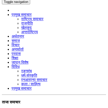
Toggle navigation
प्रमुख समाचार
राष्ट्रिय समाचार
राजनीति
खेलकुद
अन्तर्राष्ट्रिय
अर्थतन्त्र
समाज
विचार
अन्तर्वार्ता
प्रवास
शिक्षा
जापान विशेष
विविध
रङ्गमंच
धर्म-संस्कृति
एनआरएनए समाचार
कला / साहित्य
प्रमुख समाचार
ताजा समाचार