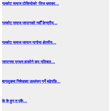
गल्कोट समाज टोकियोको ‘तिज धमाका…
गल्कोट समाज जापानको नवौँ केन्द्रीय…
गल्कोट समाज जापान नागोया क्षेत्रीय…
जापानमा प्रथम हाकोने कप भलिबल…
बागलुङमा निषेधाज्ञा उल्लंघन गर्ने बढेपछि…
के के हुन त एकै…