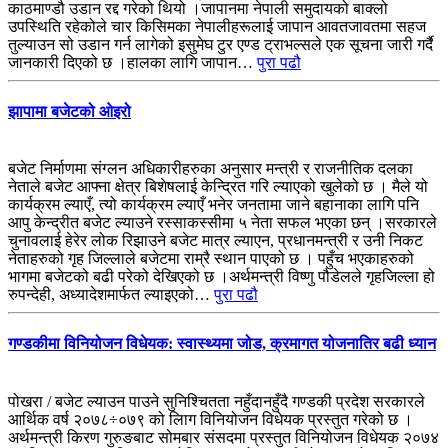
काठमाण्डौ उडान रद्द गरेको थियो ।जापानमा नेपाली समुदायको बाक्लो
उपस्थिति रहेकोले चार किसिमका नेपालीहरूलाई जापान आवतजावतमा सहज
तुल्याउन सो उडान गर्न लागेको इसुमेघ टुर एण्ड ट्राभल्सले एक सूचना जारी गर्दै
जानकारी दिएको छ ।हालका लागि जापान…
पुरा पढौ
झापामा बजेटको ओइरो
बजेट निर्माणमा संग्लन अधिकारीहरुका अनुसार मन्त्री र राजनीतिक दलका
नेताले बजेट आफ्ना क्षेत्र बिशेषलाई केन्द्रित गरि ल्याएको खुलेको छ । मैले यो
कार्यक्रम ल्याएँ, त्यो कार्यक्रम ल्याएँ भनेर जनतामा जाने बहानाका लागि पनि
आपु केन्द्रीत बजेट ल्याउने रस्साकस्सीमा ५ नेता सफल भएका छन् ।सरकारले
चुनावलाई हेरेर लोक रिझाउने बजेट मात्र ल्याएन, प्रधानमन्त्री र उनी निकट
नेताहरुको गृह जिल्लाले बजेटमा राम्रै स्थान पाएको छ । पहुँच भएकाहरुको
भागमा बजेटको बढी परेको देखिएको छ ।अर्थमन्त्री विष्णु पौडेलले गृहजिल्ला हो
रुपन्देही, अध्यादेशमार्फत ल्याइएको…
पुरा पढौ
गण्डकीमा विनियोजन विधेयक: स्वास्थ्यमा जोड, क्रमागत योजनातिर बढी ध्यान
पोखरा / बजेट ल्याउन पाउने सुनिश्चितता नहुँदानहुँदै गण्डकी प्रदेश सरकारले
आर्थिक वर्ष २०७८÷०७९ को लािग विनियोजन विधेयक प्रस्तुत गरेको छ ।
अर्थमन्त्री किरण गुरुङबाट सोमबार संसदमा प्रस्तुत विनियोजन विधेयक २०७४