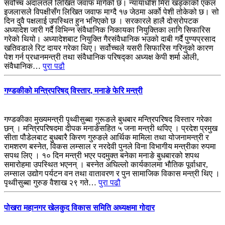
सर्वोच्च अदालतले लिखित जवाफ मागेको छ। न्यायाधीश मिरा खड्काको एकल
इजलासले विपक्षीसँग लिखित जवाफ माग्दै १७ जेठमा अर्को पेशी तोकेको छ। सो
दिन दुवै पक्षलाई उपस्थित हुन भनिएको छ । सरकारले हालै दोस्रोपटक
अध्यादेश जारी गर्दै विभिन्न संवैधानिक निकायका नियुक्तिका लागि सिफारिस
गरेको थियो। अध्यादेशबाट नियुक्ति गैरसंवैधानिक भउको दाबी गर्दै पुण्यप्रसाद
खतिवडाले रिट दायर गरेका थिए। सर्वोच्चले यसरी सिफारिस गरिनुको कारण
पेश गर्न प्रधानमन्त्री तथा संवैधानिक परिषद्का अध्यक्ष केपी शर्मा ओली,
संवैधानिक…
पुरा पढौ
गण्डकीको मन्त्रिपरिषद् विस्तार, मनाङे फेरि मन्त्री
गण्डकीका मुख्यमन्त्री पृथ्वीसुब्बा गुरूङले बुधबार मन्त्रिपरिषद विस्तार गरेका
छन् । मन्त्रिपरिषदमा दीपक मनाङेसहित ५ जना मन्त्री थपिए । प्रदेश प्रमुख
सीता पौडेलबाट बुधबारै किरण गुरुङले आर्थिक मामिला तथा योजनामन्त्री र
रामशरण बस्नेत, विकस लम्साल र नरदेवी पुनले विना विभागीय मन्त्रीका रुपमा
सपथ लिए । १० दिन मन्त्री भएर पदमुक्त बनेका मनाङे बुधबारको शपथ
समारोहमा उपस्थित भएनन् । बस्नेत अघिल्लो कार्यकालमा भौतिक पूर्वाधार,
लम्साल उद्योग पर्यटन वन तथा वातावरण र पुन सामाजिक विकास मन्त्री थिए ।
पृथ्वीसुब्बा गुरुङ वैशाख २९ गते…
पुरा पढौ
पोखरा महानगर खेलकुद विकास समिति अध्यक्षमा गोदार