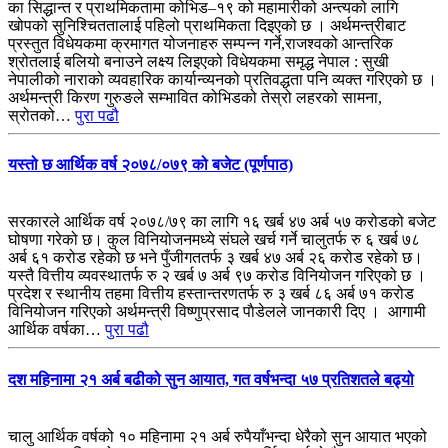
का सिद्धान्त र प्राथमिकतामा कोभिड–१९ को महामारीको अन्त्यको लागि
खोपको सुनिश्चिततालाई पहिलो प्राथमिकता दिइएको छ । अर्थमन्त्रीबाट
प्रस्तुत विधेयकमा क्रमागत योजनाहरु सम्पन्न गर्ने,राजश्वको आन्तरिक
श्रोतलाई बलियो बनाउने लक्ष्य लिइएको विधेयकमा समृद्ध नेपाल : सुखी
नेपालीको नाराको व्यवहारिक कार्यान्व्यनको प्रतिवद्धता पनि व्यक्त गरिएको छ ।
अर्थमन्त्री किरण गुरुङले सम्भावित कोभिडको तेस्रो लहरको सामना,
स्रोतको…
पुरा पढौ
यस्तो छ आर्थिक वर्ष २०७८/०७९ को बजेट (पूर्णपाठ)
सरकारले आर्थिक वर्ष २०७८/७९ का लागि १६ खर्ब ४७ अर्ब ५७ करोडको बजेट
घोषणा गरेको छ। कुल विनियोजनमध्ये संघले खर्च गर्ने चालुतर्फ रु ६ खर्ब ७८
अर्ब ६१ करोड रहेको छ भने पुँजीगततर्फ ३ खर्ब ४७ अर्ब २६ करोड रहेको छ।
यस्तै वित्तीय व्यवस्थातर्फ रु २ खर्ब ७ अर्ब ९७ करोड विनियोजन गरिएको छ ।
प्रदेश र स्थानीय तहमा वित्तीय हस्तान्तरणतर्फ रु ३ खर्ब ८६ अर्ब ७१ करोड
विनियोजन गरिएको अर्थमन्त्री विष्णुप्रसाद पाैडेलले जानकारी दिए । आगामी
आर्थिक वर्षका…
पुरा पढौ
दश महिनामा २१ अर्ब बढीको सुन आयात, गत वर्षभन्दा ५७ प्रतिशतले बढ्यो
चालु आर्थिक वर्षको १० महिनामा २१ अर्ब रुपैयाँभन्दा धेरैको सुन आयात भएको