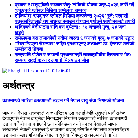
प्रवास र मातृभूमिको सञ्चार सेतु: टोकियो घोषणा पत्र-२०२६ जारी गर्दै
‘एफएनजे ग्लोबल मिडिया सम्मेलन’ सम्पन्न
टोकियोमा ‘एफएनजे ग्लोबल मिडिया कन्फ्रेन्स २०२६’ हुने; प्रवासी
पत्रकारितालाई थप सशक्त बनाउन योगदान पुर्याउने आयोजकको तयारी
धादिङको बेनीघाटमा राति बस दुर्घटना : १७ जनाको मृत्यु, २४ जना
घाइते
रामेछापमा बस तामाकोशी नदीमा खस्दा ६ जनाको मृत्यु, ७ जनाको उद्धार
‘रिब्राण्डिङ्ग रोडम्याप’ सहित एनआरएनए अध्यक्षमा डा. हेमराज शर्माको
उम्मेदवारी घोषणा
राष्ट्रपति पौडेल र जापानी प्रधानमन्त्री ताकाइचीबीच शिष्टाचार भेट:
सम्बन्ध सुदृढीकरण र लगानी भित्र्याउन जोड
अर्थतन्त्र
काठमाण्डौ नारिता काठमाण्डौ उडान गर्ने नेपाल वायु सेवा निगमको योजना
जापान÷ नेपाल सरकारले अन्तराष्ट्रिय उडानलाई केहि खुकुलो पार्ने संकेत
देखाएपछि नेपाल वायुसेवा निगमद्धारा नियमित काठमाण्डौ नारिता काठमाण्डौ
उडान गर्ने योजना बनाएको छ ।कोविड–१९ को कारण देखाउदै जापान
सरकारले नेपाली यात्रुलाई जापानमा कडाइ गरेपछि र नेपालमा अन्तराष्ट्रिय
उडानमा कडाइ गरिएपछि नेपाल वायुसेवा निगमद्धारा काठमाण्डौ नारिता