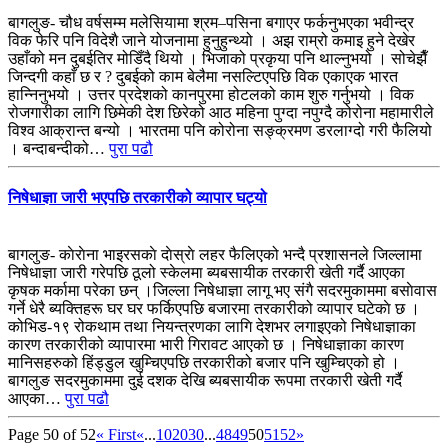
बागलुङ- चौध वर्षसम्म मलेसियामा श्रम–पसिना बगाएर फर्कनुभएका भवीन्द्र
विक फेरि पनि विदेशै जाने योजनामा हुनुहुन्थ्यो । अझ राम्रो कमाइ हुने देखेर
उहाँको मन दुबईतिर मोडिँदै थियो । भिजाको प्रकृया पनि थाल्नुभयो । सोचेझैँ
जिन्दगी कहाँ छ र ? दुबईको काम बेलैमा नसल्टिएपछि विक एकाएक भारत
हान्निनुभयो । उत्तर प्रदेशको कानपुरमा होटलको काम शुरु गर्नुभयो । विक
रोजगारीका लागि छिमेकी देश छिरेको आठ महिना पुग्दा नपुग्दै कोरोना महामारीले
विश्व आक्रान्त बन्यो । भारतमा पनि कोरोना सङ्क्रमण डरलाग्दो गरी फैलियो
। बन्दाबन्दीको…
पुरा पढौ
निषेधाज्ञा जारी भएपछि तरकारीको व्यापार घट्यो
बागलुङ- काेराेना भाइरसकाे दाेस्राे लहर फैलिएको भन्दै प्रशासनले जिल्लामा
निषेधाज्ञा जारी गरेपछि ठूलो स्केलमा ब्यबसायीक तरकारी खेती गर्दै आएका
कृषक मर्कामा परेका छन् ।जिल्ला निषेधाज्ञा लागू भए संगै सदरमुकाममा बसाेवास
गर्ने धेरै ब्यक्तिहरू घर घर फर्किएपछि बजारमा तरकारीको व्यापार घटेकाे छ ।
कोभिड-१९ रोकथाम तथा नियन्त्रणका लागि देशभर लगाइएको निषेधाज्ञाका
कारण तरकारीको व्यापारमा भारी गिरावट आएको छ । निषेधाज्ञाका कारण
मानिसहरुको हिंड्डुल खुम्चिएपछि तरकारीको बजार पनि खुम्चिएको हो ।
बागलुङ सदरमुकाममा दुई दशक देखि ब्यबसायीक रूपमा तरकारी खेती गर्दै
आएका…
पुरा पढौ
Page 50 of 52
« First
«
...
10
20
30
...
48
49
50
51
52
»