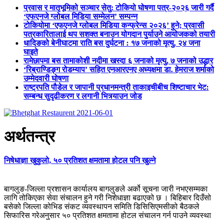
प्रवास र मातृभूमिको सञ्चार सेतु: टोकियो घोषणा पत्र-२०२६ जारी गर्दै
‘एफएनजे ग्लोबल मिडिया सम्मेलन’ सम्पन्न
टोकियोमा ‘एफएनजे ग्लोबल मिडिया कन्फ्रेन्स २०२६’ हुने; प्रवासी
पत्रकारितालाई थप सशक्त बनाउन योगदान पुर्याउने आयोजकको तयारी
धादिङको बेनीघाटमा राति बस दुर्घटना : १७ जनाको मृत्यु, २४ जना
घाइते
रामेछापमा बस तामाकोशी नदीमा खस्दा ६ जनाको मृत्यु, ७ जनाको उद्धार
‘रिब्राण्डिङ्ग रोडम्याप’ सहित एनआरएनए अध्यक्षमा डा. हेमराज शर्माको
उम्मेदवारी घोषणा
राष्ट्रपति पौडेल र जापानी प्रधानमन्त्री ताकाइचीबीच शिष्टाचार भेट:
सम्बन्ध सुदृढीकरण र लगानी भित्र्याउन जोड
अर्थतन्त्र
निषेधाज्ञा खुकुलो, ५० प्रतिशत क्षमतामा होटल पनि खुल्ने
बागलुङ-जिल्ला प्रशासन कार्यालय बागलुङले अर्को सूचना जारी नभएसम्मका
लागि तोकिएका सेवा संचालन हुने गरी निशेधाज्ञा बढाएको छ । बिहिबार दिउँसो
बसेको जिल्ला कोभिड संकट व्यवस्थापन समिति डिसिसिएमसीको बैठकले
सिफारिस गरेअनुसार ५० प्रतिशत क्षमतामा होटल संचालन गर्न पाउने व्यवस्था