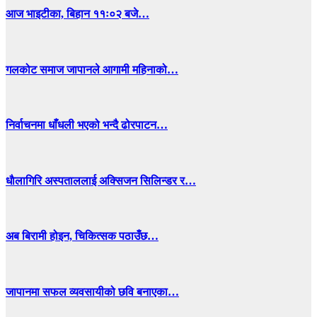
आज भाइटीका, बिहान ११ः०२ बजे…
गलकोट समाज जापानले आगामी महिनाको…
निर्वाचनमा धाँधली भएको भन्दै ढोरपाटन…
धाैलागिरि अस्पताललाई अक्सिजन सिलिन्डर र…
अब बिरामी होइन, चिकित्सक पठाउँछ…
जापानमा सफल व्यवसायीको छवि बनाएका…