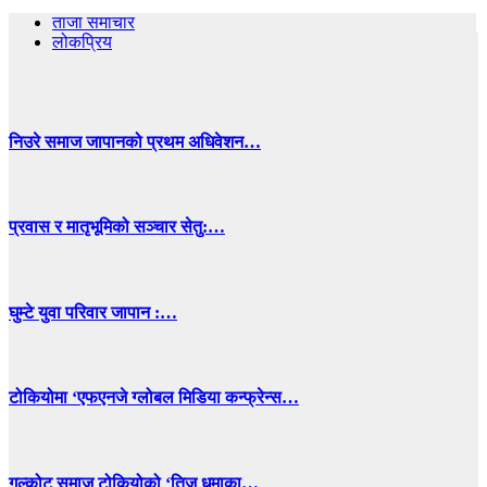
ताजा समाचार
लोकप्रिय
निउरे समाज जापानको प्रथम अधिवेशन…
प्रवास र मातृभूमिको सञ्चार सेतु:…
घुम्टे युवा परिवार जापान :…
टोकियोमा ‘एफएनजे ग्लोबल मिडिया कन्फ्रेन्स…
गल्कोट समाज टोकियोको ‘तिज धमाका…