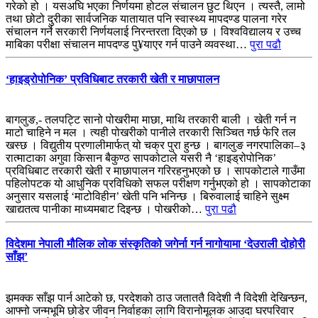
गरेको हो । यसअघि भएका निर्णयमा होटल संचालन छुट थिएन । त्यस्तै, लामो
तथा छोटो दुरीका सार्वजनिक यातायात पनि स्वास्थ्य मापदण्ड पालना गरेर
संचालन गर्ने सरकारी निर्णयलाई निरन्तरता दिएको छ । विश्वविद्यालय र उच्च
माबिका परीक्षा संचालन मापदण्ड पु¥याएर गर्न पाउने व्यवस्था…
पुरा पढौ
‘हाइड्रोपोनिक’ प्रविधिबाट तरकारी खेती र माछापालन
बागलुङ,- तलपट्टि सानो पोखरीमा माछा, माथि तरकारी बाली । खेती गर्न न
माटो चाहिने न मल । त्यही पोखरीको पानीले तरकारी सिञ्चित गर्छ फेरि तल
खस्छ । विद्युतीय प्रणालीमार्फत् यो चक्र पुरा हुन्छ । बागलुङ नगरपालिका–३
रात्माटाका अगुवा किसान बैकुण्ठ सापकोटाले यसरी नै ‘हाइड्रोपोनिक’
प्रविधिबाट तरकारी खेती र माछापालन गरिरहनुभएको छ । सापकोटाले गाउँमा
पहिलोपटक यो आधुनिक प्रविधिको सफल परीक्षण गर्नुभएको हो । सापकोटाका
अनुसार यसलाई ‘माटोविहीन’ खेती पनि भनिन्छ । बिरुवालाई चाहिने सुक्ष्म
खाद्यतत्व पानीका माध्यमबाट दिइन्छ । पोखरीको…
पुरा पढौ
विदेशमा नेपाली मौलिक लोक संस्कृतिको जगेर्ना गर्न नागोयामा ‘देउराली दोहोरी
साँझ’
झमक्क साँझ पार्न आटेको छ, परदेशको ठाउ जताततै विदेशी नै विदेशी देखिन्छन,
आफ्नो जन्मभूमि छोडेर जीवन निर्वाहका लागि विरानोमूलक आउदा घरपरिवार