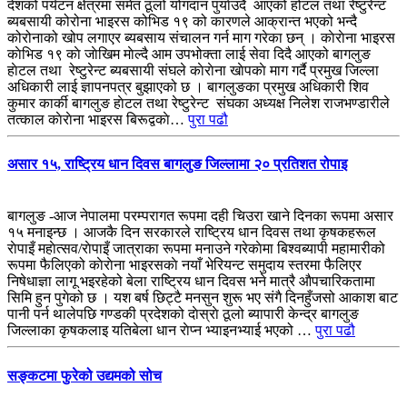
देशको पर्यटन क्षेत्रमा समेत ठूलो योगदान पुर्याउदै आएको होटल तथा रेष्टुरेन्ट
ब्यबसायी कोरोना भाइरस कोभिड १९ को कारणले आक्रान्त भएको भन्दै
कोरोनाको खोप लगाएर ब्यबसाय संचालन गर्न माग गरेका छन् । काेराेना भाइरस
काेभिड १९ काे जाेखिम माेल्दै आम उपभोक्ता लाई सेवा दिदै आएको बागलुङ
हाेटल तथा रेष्टुरेन्ट ब्यबसायी संघले काेराेना खाेपकाे माग गर्दै प्रमुख जिल्ला
अधिकारी लाई ज्ञापनपत्र बुझाएको छ । बागलुङका प्रमुख अधिकारी शिव
कुमार कार्की बागलुङ हाेटल तथा रेष्टुरेन्ट संघका अध्यक्ष निलेश राजभण्डारीले
तत्काल काेराेना भाइरस बिरूद्वकाे…
पुरा पढौ
असार १५, राष्ट्रिय धान दिवस बागलुङ जिल्लामा २० प्रतिशत रोपाइ
बागलुङ -आज नेपालमा परम्परागत रूपमा दही चिउरा खाने दिनका रूपमा असार
१५ मनाइन्छ । आजकै दिन सरकारले राष्ट्रिय धान दिवस तथा कृषकहरूल
राेपाइँ महाेत्सव/राेपाइँ जात्राका रूपमा मनाउने गरेकाेमा बिश्वब्यापी महामारीको
रूपमा फैलिएको काेराेना भाइरसकाे नयाँ भेरियन्ट समुदाय स्तरमा फैलिएर
निषेधाज्ञा लागू भइरहेको बेला राष्ट्रिय धान दिवस भने मात्रै आ‌ैपचारिकतामा
सिमि हुन पुगेको छ । यश बर्ष छिट्टै मनसुन शुरू भए संगै दिनहुँजसो आकाश बाट
पानी पर्न थालेपछि गण्डकी प्रदेशको दाेस्राे ठूलो ब्यापारी केन्द्र बागलुङ
जिल्लाका कृषकलाइ यतिबेला धान राेप्न भ्याइनभ्याई भएको …
पुरा पढौ
सङ्कटमा फुरेको उद्यमको सोच