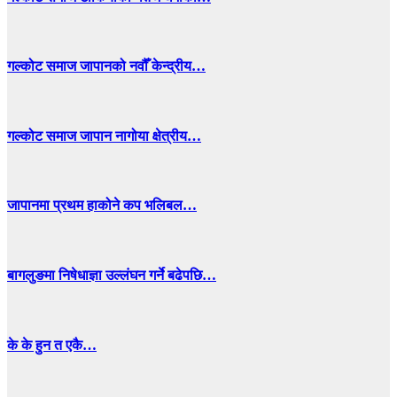
गल्कोट समाज जापानको नवौँ केन्द्रीय…
गल्कोट समाज जापान नागोया क्षेत्रीय…
जापानमा प्रथम हाकोने कप भलिबल…
बागलुङमा निषेधाज्ञा उल्लंघन गर्ने बढेपछि…
के के हुन त एकै…