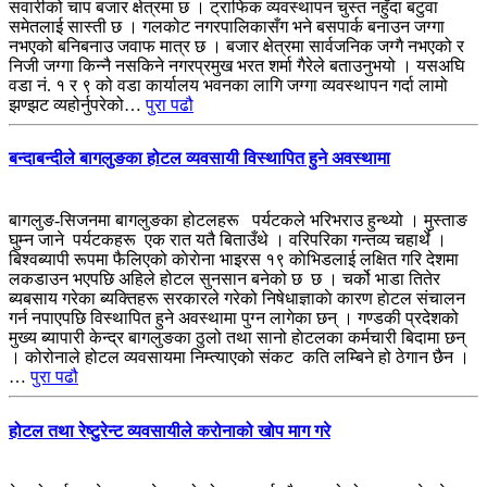
सवारीको चाप बजार क्षेत्रमा छ । ट्राफिक व्यवस्थापन चुस्त नहुँदा बटुवा
समेतलाई सास्ती छ । गलकोट नगरपालिकासँग भने बसपार्क बनाउन जग्गा
नभएको बनिबनाउ जवाफ मात्र छ । बजार क्षेत्रमा सार्वजनिक जग्गै नभएको र
निजी जग्गा किन्नै नसकिने नगरप्रमुख भरत शर्मा गैरेले बताउनुभयो । यसअघि
वडा नं. १ र ९ को वडा कार्यालय भवनका लागि जग्गा व्यवस्थापन गर्दा लामो
झण्झट व्यहोर्नुपरेको…
पुरा पढौ
बन्दाबन्दीले बागलुङका होटल व्यवसायी विस्थापित हुने अवस्थामा
बागलुङ-सिजनमा बागलुङका होटलहरू पर्यटकले भरिभराउ हुन्थ्यो । मुस्ताङ
घुम्न जाने पर्यटकहरू एक रात यतै बिताउँथे । वरिपरिका गन्तव्य चहार्थे ।
बिश्वब्यापी रूपमा फैलिएको काेराेना भाइरस १९ काेभिडलाई लक्षित गरि देशमा
लकडाउन भएपछि अहिले होटल सुनसान बनेको छ छ । चर्को भाडा तितेर
ब्यबसाय गरेका ब्यक्तिहरू सरकारले गरेको निषेधाज्ञाकाे कारण हाेटल संचालन
गर्न नपाएपछि विस्थापित हुने अवस्थामा पुग्न लागेका छन् । गण्डकी प्रदेशको
मुख्य ब्यापारी केन्द्र बागलुङका ठुलो तथा सानो हाेटलका कर्मचारी बिदामा छन्
। कोरोनाले होटल व्यवसायमा निम्त्याएको संकट कति लम्बिने हो ठेगान छैन ।
…
पुरा पढौ
होटल तथा रेष्टुरेन्ट व्यवसायीले करोनाको खोप माग गरे