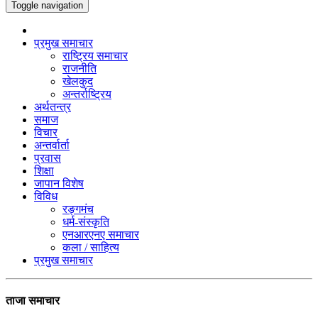
Toggle navigation
प्रमुख समाचार
राष्ट्रिय समाचार
राजनीति
खेलकुद
अन्तर्राष्ट्रिय
अर्थतन्त्र
समाज
विचार
अन्तर्वार्ता
प्रवास
शिक्षा
जापान विशेष
विविध
रङ्गमंच
धर्म-संस्कृति
एनआरएनए समाचार
कला / साहित्य
प्रमुख समाचार
ताजा समाचार