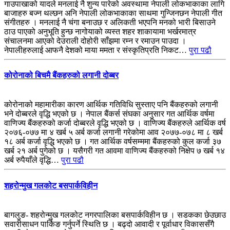
गाउपाखाको यादले मनलाई नै शुन्य पारेको अवस्थामा नेपाली लोकभाकाका लागि
बाजाहरु बज्न थल्छन अनि नेपाली लोकभाकाका साथमा गुन्जिनछन नेपाली गीत
संगीतहरु । मनलाई नै चंगा बनाउछ र अलिकती भएपनि मनको भारी बिसाउने
ठाउ पाएको अनुभूति हुन्छ नागोयाको व्यस्त शहर शाकायामा भर्खरमात्र
संचालनमा आएको देउराली दोहोरी साँझमा रम्न र रमाउन पाउदा ।
नेपालीहरुलाई आफनै देशको माया ममता र संस्कृतिप्रति निकट…
पुरा पढौ
कोरोनाको बिचमै बैंकहरुको लगानी दोब्बर
कोरोनाको महामारीका कारण आर्थिक गतिविधि सुस्ताए पनि बैंकहरुको लगानी
भने दोब्बरले वृद्धि भएको छ । नेपाल बैंकर्स संघका अनुसार गत आर्थिक वर्षमा
वाणिज्य बैंकहरुको कर्जा दोब्बरले वृद्धि भएको छ । वाणिज्य बैंकहरुले आर्थिक वर्ष
२०७६-०७७ मा ४ खर्ब ५ अर्ब कर्जा लगानी गरेकोमा आव २०७७-०७८ मा ८ खर्ब
१८ अर्ब कर्जा वृद्धि भएको छ । गत आर्थिक वर्षसम्ममा बैंकहरुको कुल कर्जा ३७
खर्ब २१ अर्ब पुगेको छ । यसैगरी गत आवमा वाणिज्य बैंकहरुको निक्षेप ७ खर्ब १४
अर्ब रुपैयाँले वृद्धि…
पुरा पढौ
शहरोन्मुख गलकोट बसपार्कविहीन
बागलुङ- शहरोन्मुख गलकोट नगरपालिका बसपार्कविहीन छ । सडकका छेउछाउ
सवारीसाधन पार्किङ गर्नुपर्ने स्थिति छ । बढ्दो आवादी र पूर्वाधार विकाससँगै