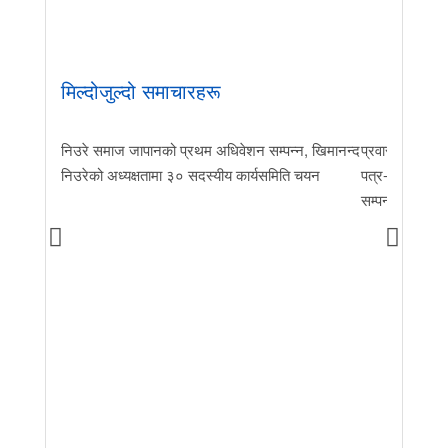
मिल्दोजुल्दो समाचारहरू
निउरे समाज जापानको प्रथम अधिवेशन सम्पन्न, खिमानन्द
प्रवास र मातृभूम
निउरेको अध्यक्षतामा ३० सदस्यीय कार्यसमिति चयन
पत्र-२०२६ जारी 
सम्पन्न