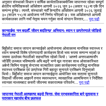
अनुसार संस्थाको विधान र वार्षिक कार्यतालिकाबमोजिम जापानभर रहेका सम्पूर्ण
क्षेत्रीय समितिहरूको अधिवेशन आगामी २०२६ जुन ३० (असार १६) मा एकै दिन
सम्पन्न हुनेछ। त्यस्तै, संस्थाको नवौँ केन्द्रीय अधिवेशन आगामी २०२६ जुलाई
३० (साउन १५) मा आयोजना गर्ने निर्णय गरिएको छ। यस अधिवेशनले आगामी
कार्यकालका लागि नयाँ नेतृत्व चयन गर्नुका साथै संगठन विस्तार,…
पुरा पढौ
कान्साईमा ‘मन बदलौँ, जीवन बदलिन्छ’ अभियान: ध्यान र उत्प्रेरणाले जोडियो
नेपाली मन
बिहुँकोट समाज जापान कान्साईको आयोजनामा ओसाकामा मानसिक स्वास्थ्य र
ध्यान सम्बन्धी विशेष प्रेरणादायी कार्यक्रम हिजो भव्य रूपमा सम्पन्न भएको छ
जसमा उल्लेख्य नेपालीको सहभागिता रहेको थियो। 'आफ्नो अन्तरआत्मासँग
जोडिँदै उज्ज्वल भविष्यतर्फ अघि बढ्दै' भन्ने मूल नाराका साथ ओसाकास्थित
अबेनो सिमिन गाकुशु सेन्टरमा सञ्चालित उक्त कार्यक्रममा प्रसिद्ध मानसिक
स्वास्थ्य प्रशिक्षक एवं उत्प्रेरक गिरी बहादुर सुनारले प्रशिक्षण दिनुभएको
थियो। बिहुँकोट समाज जापान कान्साईद्वारा आयोजित यस सत्रमा सुनारले
विद्यार्थी जीवनमा आइपर्ने तनाव व्यवस्थापन, व्यावहारिक आत्मचिन्तन र निर्देशित
ध्यानका माध्यमबाट कसरी जीवनमा सकारात्मक परिवर्तन…
पुरा पढौ
जापानमा नेपाली आत्महत्या बढ्दो चिन्ता, सेवा प्रभावकारिता बारे दूतावास र
पत्रकार महासंघ बीच छलफल