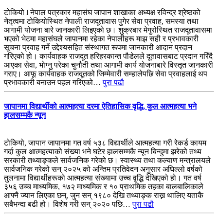
टोकियो l नेपाल पत्रकार महासंघ जापान शाखाका अध्यक्ष रविन्द्र श्रेष्ठको
नेतृत्वमा टोकियोस्थित नेपाली राजदूतावास पुगेर सेवा प्रवाह, समस्या तथा
आगामी योजना बारे जानकारी लिइएको छ। शुक्रबार मेगुरोस्थित राजदूतावासमा
भएको भेटमा महासंघले जापानमा रहेका नेपालीहरू माझ सही र प्रभावकारी
सूचना प्रवाह गर्ने उद्देश्यसहित संस्थागत रूपमा जानकारी आदान प्रदान
गरिएको हो। कार्यवाहक राजदूत हरिहरकान्त पौडेलले दूतावासबाट प्रदान गरिँदै
आएका सेवा, भोग्नु परेका चुनौती तथा आगामी कार्य योजनाबारे विस्तृत जानकारी
गराए। आफू कार्यवाहक राजदूतको जिम्मेवारी सम्हालेपछि सेवा प्रवाहलाई थप
प्रभावकारी बनाउन पहल गरिएको…
पुरा पढौ
जापानमा विद्यार्थीको आत्महत्या दरमा ऐतिहासिक वृद्धि, कुल आत्महत्या भने
हालसम्मकै न्यून
टोकियो, जापान जापानमा गत वर्ष ५३८ विद्यार्थीले आत्महत्या गरी रेकर्ड कायम
गर्दा कुल आत्महत्याको संख्या भने घटेर हालसम्मकै न्यून बिन्दुमा झरेको तथ्य
सरकारी तथ्याङ्कले सार्वजनिक गरेको छ। स्वास्थ्य तथा कल्याण मन्त्रालयले
सार्वजनिक गरेको सन् २०२५ को अन्तिम प्रतिवेदन अनुसार अघिल्लो वर्षको
तुलनामा विद्यार्थीहरूको आत्महत्या संख्यामा उच्च वृद्धि देखिएको हो। गत वर्ष
३५६ उच्च माध्यमिक, १७२ माध्यमिक र १० प्राथमिक तहका बालबालिकाले
आफ्नै ज्यान लिएका छन्, जुन सन् १९८० देखि तथ्याङ्क राख्न थालिए यताकै
सबैभन्दा बढी हो। विशेष गरी सन् २०२० पछि…
पुरा पढौ