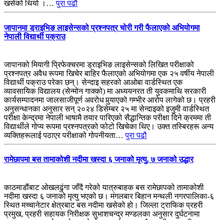
खसेको थियो ।…
पुरा पढौ
जापानमा ड्राइभिङ लाइसेन्सको प्रश्नपत्र चोरी गरी फैलाएको अभियोगमा
नेपाली विद्यार्थी पक्राउ
जापानको मियागी प्रिफेक्चरमा ड्राइभिङ लाइसेन्सको लिखित परीक्षाको
प्रश्नपत्र अवैध रूपमा खिचेर बाहिर फैलाएको अभियोगमा एक २५ वर्षीय नेपाली
विद्यार्थी पक्राउ परेका छन्। सेन्दाइ सहरको आओबा वार्डस्थित एक
व्यावसायिक विद्यालय (सेन्मोन गाक्को) मा अध्ययनरत ती युवकमाथि सरकारी
कार्यसम्पादनमा जालसाजीपूर्ण अवरोध पुर्‍याएको गम्भीर आरोप लागेको छ। प्रहरी
अनुसन्धानका अनुसार सन् २०२४ डिसेम्बर २५ मा सेन्दाइको इजुमी वार्डस्थित
परीक्षा केन्द्रमा नेपाली भाषामै तयार पारिएको सैद्धान्तिक परीक्षा दिने क्रममा ती
विद्यार्थीले गोप्य रूपमा प्रश्नपत्रको फोटो खिचेका थिए। उक्त तस्बिरहरू अन्य
व्यक्तिहरूलाई पठाएर परीक्षाको गोपनीयता…
पुरा पढौ
रामेछापमा बस तामाकोशी नदीमा खस्दा ६ जनाको मृत्यु, ७ जनाको उद्धार
काठमाडौंबाट ओखलढुंगा जाँदै गरेको यात्रुबाहक बस रामेछापको तामाकोशी
नदीमा खस्दा ६ जनाको मृत्यु भएको छ। मंगलबार बिहान मन्थली नगरपालिका-६
स्थित मच्चानेटार क्षेत्रबाट बस नदीमा खसेको हो। जिल्ला ट्राफिक प्रहरी
प्रमुख, प्रहरी सहायक निरीक्षक सुभाशचन्द्र मण्डलका अनुसार दुर्घटनामा