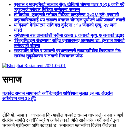
प्रवास र मातृभूमिको सञ्चार सेतु: टोकियो घोषणा पत्र-२०२६ जारी गर्दै
‘एफएनजे ग्लोबल मिडिया सम्मेलन’ सम्पन्न
टोकियोमा ‘एफएनजे ग्लोबल मिडिया कन्फ्रेन्स २०२६’ हुने; प्रवासी
पत्रकारितालाई थप सशक्त बनाउन योगदान पुर्याउने आयोजकको तयारी
धादिङको बेनीघाटमा राति बस दुर्घटना : १७ जनाको मृत्यु, २४ जना
घाइते
रामेछापमा बस तामाकोशी नदीमा खस्दा ६ जनाको मृत्यु, ७ जनाको उद्धार
‘रिब्राण्डिङ्ग रोडम्याप’ सहित एनआरएनए अध्यक्षमा डा. हेमराज शर्माको
उम्मेदवारी घोषणा
राष्ट्रपति पौडेल र जापानी प्रधानमन्त्री ताकाइचीबीच शिष्टाचार भेट:
सम्बन्ध सुदृढीकरण र लगानी भित्र्याउन जोड
समाज
गल्कोट समाज जापानको नवौँ केन्द्रीय अधिवेशन जुलाइ ३० मा: क्षेत्रीय
अधिवेशन जुन ३० हुँदै
टोकियो, जापान ।जापानमा क्रियाशील गल्कोट समाज जापानले आफ्ना सम्पूर्ण
क्षेत्रीय समिति र नवौँ केन्द्रीय अधिवेशनको मिति सार्वजनिक गर्दै नयाँ नेतृत्व
चयनको प्रक्रिया अघि बढाएको छ।समाजका महासचिव दिलीप कँडेलका