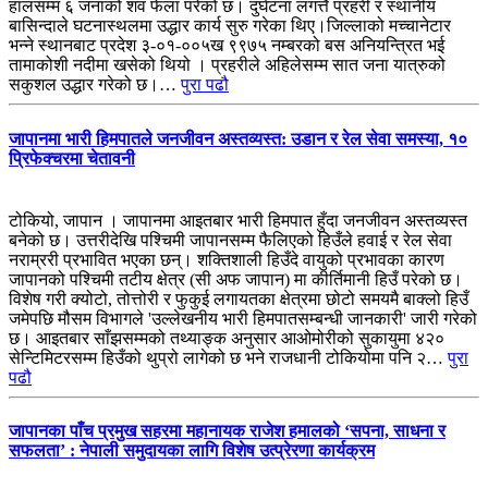
हालसम्म ६ जनाको शव फेला परेको छ। दुर्घटना लगत्तै प्रहरी र स्थानीय
बासिन्दाले घटनास्थलमा उद्धार कार्य सुरु गरेका थिए।जिल्लाको मच्चानेटार
भन्ने स्थानबाट प्रदेश ३-०१-००५ख ९९७५ नम्बरको बस अनियन्त्रित भई
तामाकोशी नदीमा खसेको थियो । प्रहरीले अहिलेसम्म सात जना यात्रुको
सकुशल उद्धार गरेको छ।…
पुरा पढौ
जापानमा भारी हिमपातले जनजीवन अस्तव्यस्त: उडान र रेल सेवा समस्या, १०
प्रिफेक्चरमा चेतावनी
टोकियो, जापान । जापानमा आइतबार भारी हिमपात हुँदा जनजीवन अस्तव्यस्त
बनेको छ। उत्तरीदेखि पश्चिमी जापानसम्म फैलिएको हिउँले हवाई र रेल सेवा
नराम्ररी प्रभावित भएका छन्। शक्तिशाली हिउँदे वायुको प्रभावका कारण
जापानको पश्चिमी तटीय क्षेत्र (सी अफ जापान) मा कीर्तिमानी हिउँ परेको छ।
विशेष गरी क्योटो, तोत्तोरी र फुकुई लगायतका क्षेत्रमा छोटो समयमै बाक्लो हिउँ
जमेपछि मौसम विभागले 'उल्लेखनीय भारी हिमपातसम्बन्धी जानकारी' जारी गरेको
छ। आइतबार साँझसम्मको तथ्याङ्क अनुसार आओमोरीको सुकायुमा ४२०
सेन्टिमिटरसम्म हिउँको थुप्रो लागेको छ भने राजधानी टोकियोमा पनि २…
पुरा
पढौ
जापानका पाँच प्रमुख सहरमा महानायक राजेश हमालको ‘सपना, साधना र
सफलता’ : नेपाली समुदायका लागि विशेष उत्प्रेरणा कार्यक्रम