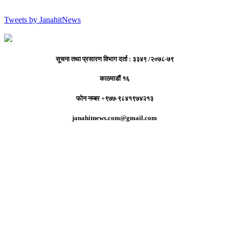
Tweets by JanahitNews
सूचना तथा प्रसारण विभाग दर्ता : ३३४९ /२०७८-७९
काठमाडौं १६
फोन नम्बर +९७७-९८४१९७४२१३
janahitnews.com@gmail.com