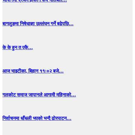
बागलुङमा निषेधाज्ञा उल्लंघन गर्ने बढेपछि…
के के हुन त एकै…
आज भाइटीका, बिहान ११ः०२ बजे…
गलकोट समाज जापानले आगामी महिनाको…
निर्वाचनमा धाँधली भएको भन्दै ढोरपाटन…