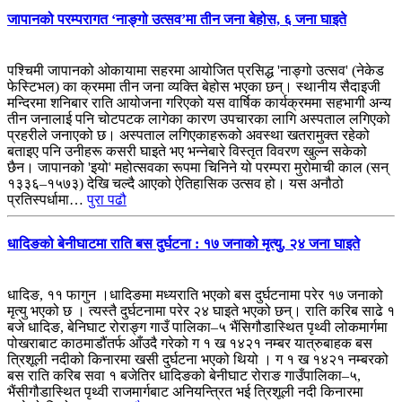
जापानको परम्परागत ‘नाङ्गो उत्सव’मा तीन जना बेहोस, ६ जना घाइते
पश्चिमी जापानको ओकायामा सहरमा आयोजित प्रसिद्ध 'नाङ्गो उत्सव' (नेकेड
फेस्टिभल) का क्रममा तीन जना व्यक्ति बेहोस भएका छन्। स्थानीय सैदाइजी
मन्दिरमा शनिबार राति आयोजना गरिएको यस वार्षिक कार्यक्रममा सहभागी अन्य
तीन जनालाई पनि चोटपटक लागेका कारण उपचारका लागि अस्पताल लगिएको
प्रहरीले जनाएको छ। अस्पताल लगिएकाहरूको अवस्था खतरामुक्त रहेको
बताइए पनि उनीहरू कसरी घाइते भए भन्नेबारे विस्तृत विवरण खुल्न सकेको
छैन। जापानको 'इयो' महोत्सवका रूपमा चिनिने यो परम्परा मुरोमाची काल (सन्
१३३६–१५७३) देखि चल्दै आएको ऐतिहासिक उत्सव हो। यस अनौठो
प्रतिस्पर्धामा…
पुरा पढौ
धादिङको बेनीघाटमा राति बस दुर्घटना : १७ जनाको मृत्यु, २४ जना घाइते
धादिङ, ११ फागुन ।धादिङमा मध्यराति भएको बस दुर्घटनामा परेर १७ जनाको
मृत्यु भएको छ । त्यस्तै दुर्घटनामा परेर २४ घाइते भएको छन्। राति करिब साढे १
बजे धादिङ, बेनिघाट रोराङ्ग गाउँ पालिका–५ भैंसिगौडास्थित पृथ्वी लोकमार्गमा
पोखराबाट काठमाडौंतर्फ आँउदै गरेको ग १ ख १४२१ नम्बर यात्रुबाहक बस
त्रिशूली नदीको किनारमा खसी दुर्घटना भएको थियो । ग १ ख १४२१ नम्बरको
बस राति करिब सवा १ बजेतिर धादिङको बेनीघाट रोराङ गाउँपालिका–५,
भैंसीगौडास्थित पृथ्वी राजमार्गबाट अनियन्त्रित भई त्रिशूली नदी किनारमा