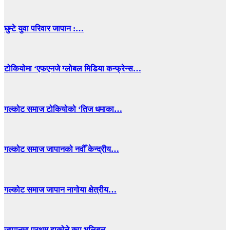
घुम्टे युवा परिवार जापान :…
टोकियोमा ‘एफएनजे ग्लोबल मिडिया कन्फ्रेन्स…
गल्कोट समाज टोकियोको ‘तिज धमाका…
गल्कोट समाज जापानको नवौँ केन्द्रीय…
गल्कोट समाज जापान नागोया क्षेत्रीय…
जापानमा प्रथम हाकोने कप भलिबल…