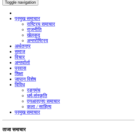
Toggle navigation
प्रमुख समाचार
राष्ट्रिय समाचार
राजनीति
खेलकुद
अन्तर्राष्ट्रिय
अर्थतन्त्र
समाज
विचार
अन्तर्वार्ता
प्रवास
शिक्षा
जापान विशेष
विविध
रङ्गमंच
धर्म-संस्कृति
एनआरएनए समाचार
कला / साहित्य
प्रमुख समाचार
ताजा समाचार