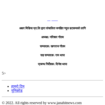
हाम्रो टिम
अक्षर मिडिया प्रा.लि द्वारा संचालित जनहित न्यूज डटकमको लागि
अध्यक्ष: नरिश्वर गौतम
सम्पादक: खगराज गौतम
सह सम्पादक: राम थापा
प्रबन्ध निर्देशक: दिनेश थापा
5>
हाम्रो टिम
युनिकोड
© 2022. All rights reserved by www.janahitnews.com