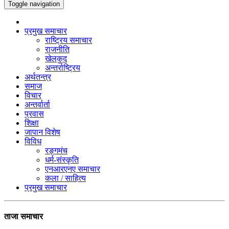
Toggle navigation
प्रमुख समाचार
राष्ट्रिय समाचार
राजनीति
खेलकुद
अन्तर्राष्ट्रिय
अर्थतन्त्र
समाज
विचार
अन्तर्वार्ता
प्रवास
शिक्षा
जापान विशेष
विविध
रङ्गमंच
धर्म-संस्कृति
एनआरएनए समाचार
कला / साहित्य
प्रमुख समाचार
ताजा समाचार