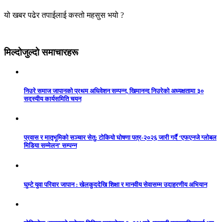
यो खबर पढेर तपाईलाई कस्तो महसुस भयो ?
मिल्दोजुल्दो समाचारहरू
निउरे समाज जापानको प्रथम अधिवेशन सम्पन्न, खिमानन्द निउरेको अध्यक्षतामा ३०
सदस्यीय कार्यसमिति चयन
प्रवास र मातृभूमिको सञ्चार सेतु: टोकियो घोषणा पत्र-२०२६ जारी गर्दै ‘एफएनजे ग्लोबल
मिडिया सम्मेलन’ सम्पन्न
घुम्टे युवा परिवार जापान : खेलकुददेखि शिक्षा र मानवीय सेवासम्म उदाहरणीय अभियान