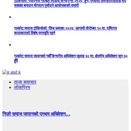
टोकियोमा ‘एफएनजे ग्लोबल मिडिया कन्फ्रेन्स २०२६’ हुने; प्रवासी पत्रकारितालाई थप
सशक्त बनाउन योगदान पुर्याउने आयोजकको तयारी
गल्कोट समाज टोकियोको ‘तिज धमाका २०२६’ आगामी सेप्टेम्बर १० मा, राष्ट्रिय
कलाकारको विशेष प्रस्तुति रहने
गल्कोट समाज जापानको नवौँ केन्द्रीय अधिवेशन जुलाइ ३० मा: क्षेत्रीय अधिवेशन जुन ३०
हुँदै
ताजा समाचार
लोकप्रिय
निउरे समाज जापानको प्रथम अधिवेशन…