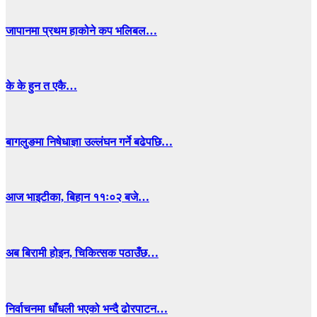
जापानमा प्रथम हाकोने कप भलिबल…
के के हुन त एकै…
बागलुङमा निषेधाज्ञा उल्लंघन गर्ने बढेपछि…
आज भाइटीका, बिहान ११ः०२ बजे…
अब बिरामी होइन, चिकित्सक पठाउँछ…
निर्वाचनमा धाँधली भएको भन्दै ढोरपाटन…