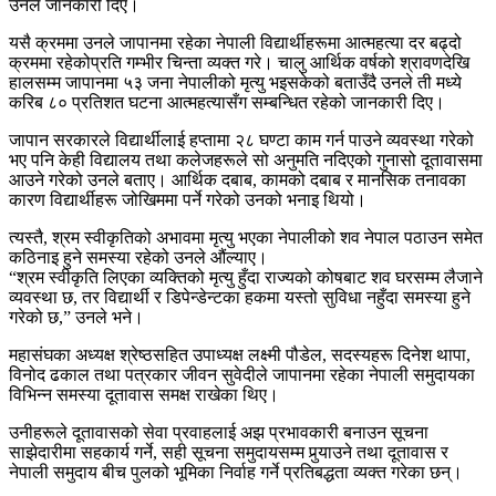
उनले जानकारी दिए।
यसै क्रममा उनले जापानमा रहेका नेपाली विद्यार्थीहरूमा आत्महत्या दर बढ्दो
क्रममा रहेकोप्रति गम्भीर चिन्ता व्यक्त गरे। चालु आर्थिक वर्षको श्रावणदेखि
हालसम्म जापानमा ५३ जना नेपालीको मृत्यु भइसकेको बताउँदै उनले ती मध्ये
करिब ८० प्रतिशत घटना आत्महत्यासँग सम्बन्धित रहेको जानकारी दिए।
जापान सरकारले विद्यार्थीलाई हप्तामा २८ घण्टा काम गर्न पाउने व्यवस्था गरेको
भए पनि केही विद्यालय तथा कलेजहरूले सो अनुमति नदिएको गुनासो दूतावासमा
आउने गरेको उनले बताए। आर्थिक दबाब, कामको दबाब र मानसिक तनावका
कारण विद्यार्थीहरू जोखिममा पर्ने गरेको उनको भनाइ थियो।
त्यस्तै, श्रम स्वीकृतिको अभावमा मृत्यु भएका नेपालीको शव नेपाल पठाउन समेत
कठिनाइ हुने समस्या रहेको उनले औंल्याए।
“श्रम स्वीकृति लिएका व्यक्तिको मृत्यु हुँदा राज्यको कोषबाट शव घरसम्म लैजाने
व्यवस्था छ, तर विद्यार्थी र डिपेन्डेन्टका हकमा यस्तो सुविधा नहुँदा समस्या हुने
गरेको छ,” उनले भने।
महासंघका अध्यक्ष श्रेष्ठसहित उपाध्यक्ष लक्ष्मी पौडेल, सदस्यहरू दिनेश थापा,
विनोद ढकाल तथा पत्रकार जीवन सुवेदीले जापानमा रहेका नेपाली समुदायका
विभिन्न समस्या दूतावास समक्ष राखेका थिए।
उनीहरूले दूतावासको सेवा प्रवाहलाई अझ प्रभावकारी बनाउन सूचना
साझेदारीमा सहकार्य गर्ने, सही सूचना समुदायसम्म पुर्‍याउने तथा दूतावास र
नेपाली समुदाय बीच पुलको भूमिका निर्वाह गर्ने प्रतिबद्धता व्यक्त गरेका छन्।