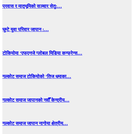
प्रवास र मातृभूमिको सञ्चार सेतु:…
घुम्टे युवा परिवार जापान :…
टोकियोमा ‘एफएनजे ग्लोबल मिडिया कन्फ्रेन्स…
गल्कोट समाज टोकियोको ‘तिज धमाका…
गल्कोट समाज जापानको नवौँ केन्द्रीय…
गल्कोट समाज जापान नागोया क्षेत्रीय…