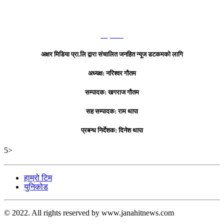
हाम्रो टिम
अक्षर मिडिया प्रा.लि द्वारा संचालित जनहित न्यूज डटकमको लागि
अध्यक्ष: नरिश्वर गौतम
सम्पादक: खगराज गौतम
सह सम्पादक: राम थापा
प्रबन्ध निर्देशक: दिनेश थापा
5>
हाम्रो टिम
युनिकोड
© 2022. All rights reserved by www.janahitnews.com