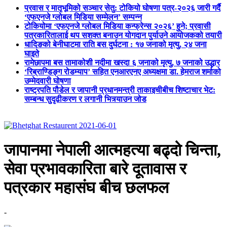
प्रवास र मातृभूमिको सञ्चार सेतु: टोकियो घोषणा पत्र-२०२६ जारी गर्दै
‘एफएनजे ग्लोबल मिडिया सम्मेलन’ सम्पन्न
टोकियोमा ‘एफएनजे ग्लोबल मिडिया कन्फ्रेन्स २०२६’ हुने; प्रवासी
पत्रकारितालाई थप सशक्त बनाउन योगदान पुर्याउने आयोजकको तयारी
धादिङको बेनीघाटमा राति बस दुर्घटना : १७ जनाको मृत्यु, २४ जना
घाइते
रामेछापमा बस तामाकोशी नदीमा खस्दा ६ जनाको मृत्यु, ७ जनाको उद्धार
‘रिब्राण्डिङ्ग रोडम्याप’ सहित एनआरएनए अध्यक्षमा डा. हेमराज शर्माको
उम्मेदवारी घोषणा
राष्ट्रपति पौडेल र जापानी प्रधानमन्त्री ताकाइचीबीच शिष्टाचार भेट:
सम्बन्ध सुदृढीकरण र लगानी भित्र्याउन जोड
जापानमा नेपाली आत्महत्या बढ्दो चिन्ता,
सेवा प्रभावकारिता बारे दूतावास र
पत्रकार महासंघ बीच छलफल
-