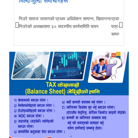
मिल्दोजुल्दो समाचारहरू
निउरे समाज जापानको प्रथम अधिवेशन सम्पन्न, खिमानन्द
प्रवास र मातृभूम
निउरेको अध्यक्षतामा ३० सदस्यीय कार्यसमिति चयन
पत्र-२०२६ जारी 
सम्पन्न