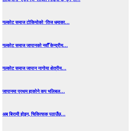
गल्कोट समाज टोकियोको ‘तिज धमाका…
गल्कोट समाज जापानको नवौँ केन्द्रीय…
गल्कोट समाज जापान नागोया क्षेत्रीय…
जापानमा प्रथम हाकोने कप भलिबल…
अब बिरामी होइन, चिकित्सक पठाउँछ…