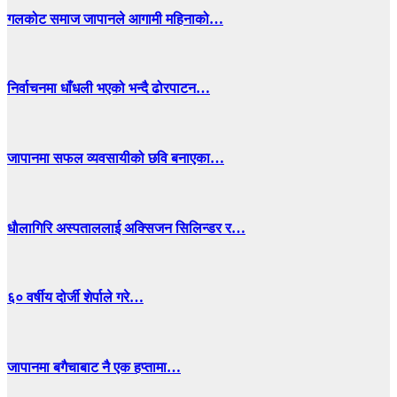
गलकोट समाज जापानले आगामी महिनाको…
निर्वाचनमा धाँधली भएको भन्दै ढोरपाटन…
जापानमा सफल व्यवसायीको छवि बनाएका…
धाैलागिरि अस्पताललाई अक्सिजन सिलिन्डर र…
६० वर्षीय दोर्जी शेर्पाले गरे…
जापानमा बगैचाबाट नै एक हप्तामा…