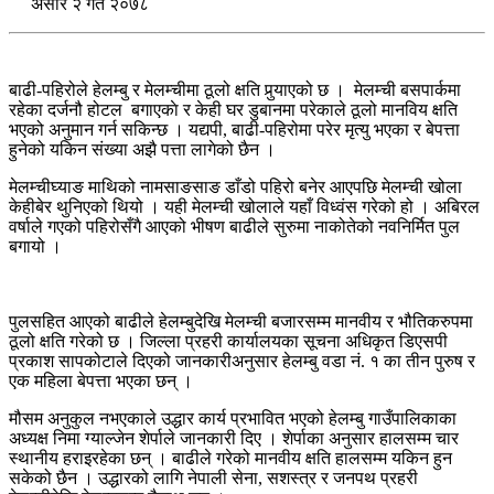
असार २ गते २०७८
बाढी-पहिरोले हेलम्बु र मेलम्चीमा ठूलो क्षति पुर्‍याएको छ । मेलम्ची बसपार्कमा
रहेका दर्जनौ होटल बगाएकाे र केही घर डुबानमा परेकाले ठूलो मानविय क्षति
भएको अनुमान गर्न सकिन्छ । यद्यपी, बाढी-पहिरोमा परेर मृत्यु भएका र बेपत्ता
हुनेको यकिन संख्या अझै पत्ता लागेको छैन ।
मेलम्चीघ्याङ माथिको नामसाङसाङ डाँडो पहिरो बनेर आएपछि मेलम्ची खोला
केहीबेर थुनिएको थियो । यही मेलम्ची खोलाले यहाँ विध्वंस गरेको हो । अबिरल
वर्षाले गएको पहिरोसँगै आएको भीषण बाढीले सुरुमा नाकोतेको नवनिर्मित पुल
बगायो ।
पुलसहित आएको बाढीले हेलम्बुदेखि मेलम्ची बजारसम्म मानवीय र भौतिकरुपमा
ठूलो क्षति गरेको छ । जिल्ला प्रहरी कार्यालयका सूचना अधिकृत डिएसपी
प्रकाश सापकोटाले दिएको जानकारीअनुसार हेलम्बु वडा नं. १ का तीन पुरुष र
एक महिला बेपत्ता भएका छन् ।
मौसम अनुकुल नभएकाले उद्धार कार्य प्रभावित भएको हेलम्बु गाउँपालिकाका
अध्यक्ष निमा ग्याल्जेन शेर्पाले जानकारी दिए । शेर्पाका अनुसार हालसम्म चार
स्थानीय हराइरहेका छन् । बाढीले गरेको मानवीय क्षति हालसम्म यकिन हुन
सकेको छैन । उद्धारको लागि नेपाली सेना, सशस्त्र र जनपथ प्रहरी