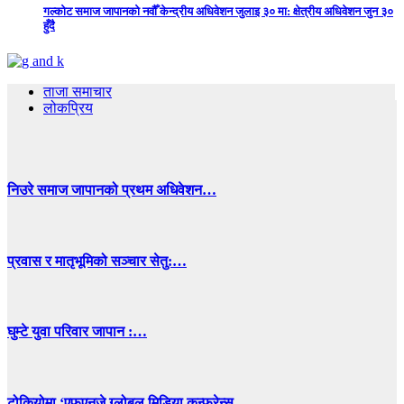
गल्कोट समाज जापानको नवौँ केन्द्रीय अधिवेशन जुलाइ ३० मा: क्षेत्रीय अधिवेशन जुन ३०
हुँदै
ताजा समाचार
लोकप्रिय
निउरे समाज जापानको प्रथम अधिवेशन…
प्रवास र मातृभूमिको सञ्चार सेतु:…
घुम्टे युवा परिवार जापान :…
टोकियोमा ‘एफएनजे ग्लोबल मिडिया कन्फ्रेन्स…