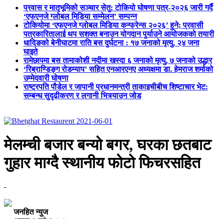
प्रवास र मातृभूमिको सञ्चार सेतु: टोकियो घोषणा पत्र-२०२६ जारी गर्दै
‘एफएनजे ग्लोबल मिडिया सम्मेलन’ सम्पन्न
टोकियोमा ‘एफएनजे ग्लोबल मिडिया कन्फ्रेन्स २०२६’ हुने; प्रवासी
पत्रकारितालाई थप सशक्त बनाउन योगदान पुर्याउने आयोजकको तयारी
धादिङको बेनीघाटमा राति बस दुर्घटना : १७ जनाको मृत्यु, २४ जना
घाइते
रामेछापमा बस तामाकोशी नदीमा खस्दा ६ जनाको मृत्यु, ७ जनाको उद्धार
‘रिब्राण्डिङ्ग रोडम्याप’ सहित एनआरएनए अध्यक्षमा डा. हेमराज शर्माको
उम्मेदवारी घोषणा
राष्ट्रपति पौडेल र जापानी प्रधानमन्त्री ताकाइचीबीच शिष्टाचार भेट:
सम्बन्ध सुदृढीकरण र लगानी भित्र्याउन जोड
मेलम्ची बजार बन्यो बगर, घरका छतबाट
गुहार माग्दै स्थानीय फोटो फिचरसहित
-
जनहित न्युज