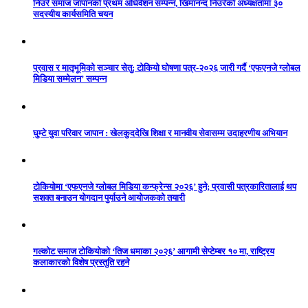
निउरे समाज जापानको प्रथम अधिवेशन सम्पन्न, खिमानन्द निउरेको अध्यक्षतामा ३०
सदस्यीय कार्यसमिति चयन
प्रवास र मातृभूमिको सञ्चार सेतु: टोकियो घोषणा पत्र-२०२६ जारी गर्दै ‘एफएनजे ग्लोबल
मिडिया सम्मेलन’ सम्पन्न
घुम्टे युवा परिवार जापान : खेलकुददेखि शिक्षा र मानवीय सेवासम्म उदाहरणीय अभियान
टोकियोमा ‘एफएनजे ग्लोबल मिडिया कन्फ्रेन्स २०२६’ हुने; प्रवासी पत्रकारितालाई थप
सशक्त बनाउन योगदान पुर्याउने आयोजकको तयारी
गल्कोट समाज टोकियोको ‘तिज धमाका २०२६’ आगामी सेप्टेम्बर १० मा, राष्ट्रिय
कलाकारको विशेष प्रस्तुति रहने