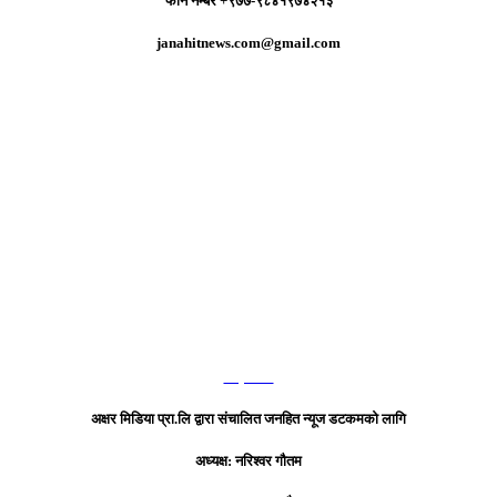
फोन नम्बर +९७७-९८४१९७४२१३
janahitnews.com@gmail.com
हाम्रो टिम
अक्षर मिडिया प्रा.लि द्वारा संचालित जनहित न्यूज डटकमको लागि
अध्यक्ष: नरिश्वर गौतम