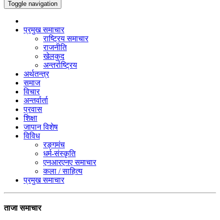
Toggle navigation
प्रमुख समाचार
राष्ट्रिय समाचार
राजनीति
खेलकुद
अन्तर्राष्ट्रिय
अर्थतन्त्र
समाज
विचार
अन्तर्वार्ता
प्रवास
शिक्षा
जापान विशेष
विविध
रङ्गमंच
धर्म-संस्कृति
एनआरएनए समाचार
कला / साहित्य
प्रमुख समाचार
ताजा समाचार