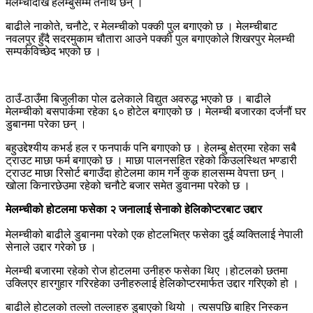
मेलम्चीदेखि हेलम्बुसम्म तैनाथ छन् ।
बाढीले नाकोते, चनौटे, र मेलम्चीको पक्की पुल बगाएको छ । मेलम्चीबाट
नवलपुर हुँदै सदरमुकाम चौतारा आउने पक्की पुल बगाएकोले शिखरपुर मेलम्ची
सम्पर्कविच्छेद भएको छ ।
ठाउँ-ठाउँमा बिजुलीका पोल ढलेकाले विद्युत अवरुद्ध भएको छ । बाढीले
मेलम्चीको बसपार्कमा रहेका ६० होटेल बगाएको छ । मेलम्ची बजारका दर्जनौं घर
डुबानमा परेका छन् ।
बहुउद्देश्यीय कभर्ड हल र फनपार्क पनि बगाएको छ । हेलम्बु क्षेत्रमा रहेका सबै
ट्राउट माछा फर्म बगाएको छ । माछा पालनसहित रहेको किउलस्थित भण्डारी
ट्राउट माछा रिसोर्ट बगाउँदा होटेलमा काम गर्ने कुक हालसम्म वेपत्ता छन् ।
खोला किनारछेउमा रहेको चनौटे बजार समेत डुवानमा परेको छ ।
मेलम्चीको होटलमा फसेका २ जनालाई सेनाको हेलिकोप्टरबाट उद्दार
मेलम्चीको बाढीले डुबानमा परेको एक होटलभित्र फसेका दुई व्यक्तिलाई नेपाली
सेनाले उद्दार गरेको छ ।
मेलम्ची बजारमा रहेको रोज होटलमा उनीहरु फसेका थिए ।होटलको छतमा
उक्लिएर हारगुहार गरिरहेका उनीहरुलाई हेलिकोप्टरमार्फत उद्दार गरिएको हो ।
बाढीले होटलको तल्लो तल्लाहरु डुबाएको थियो । त्यसपछि बाहिर निस्कन