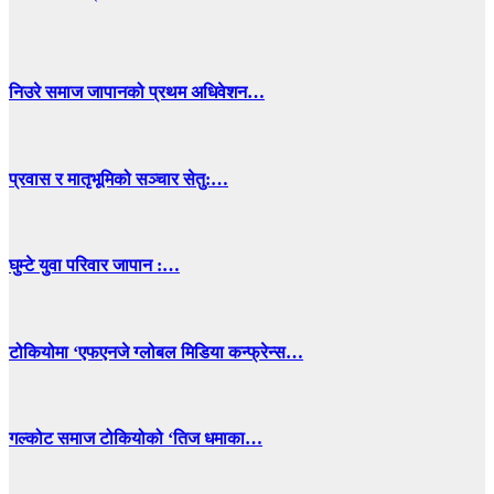
निउरे समाज जापानको प्रथम अधिवेशन…
प्रवास र मातृभूमिको सञ्चार सेतु:…
घुम्टे युवा परिवार जापान :…
टोकियोमा ‘एफएनजे ग्लोबल मिडिया कन्फ्रेन्स…
गल्कोट समाज टोकियोको ‘तिज धमाका…