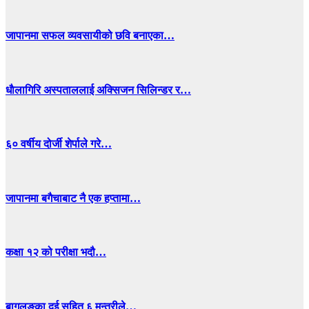
जापानमा सफल व्यवसायीको छवि बनाएका…
धाैलागिरि अस्पताललाई अक्सिजन सिलिन्डर र…
६० वर्षीय दोर्जी शेर्पाले गरे…
जापानमा बगैचाबाट नै एक हप्तामा…
कक्षा १२ को परीक्षा भदौ…
बागलुङका दुई सहित ६ मन्त्रीले…