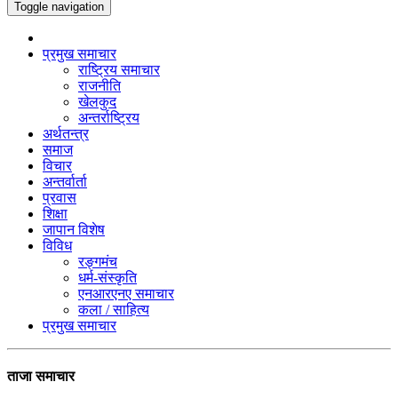
Toggle navigation
प्रमुख समाचार
राष्ट्रिय समाचार
राजनीति
खेलकुद
अन्तर्राष्ट्रिय
अर्थतन्त्र
समाज
विचार
अन्तर्वार्ता
प्रवास
शिक्षा
जापान विशेष
विविध
रङ्गमंच
धर्म-संस्कृति
एनआरएनए समाचार
कला / साहित्य
प्रमुख समाचार
ताजा समाचार