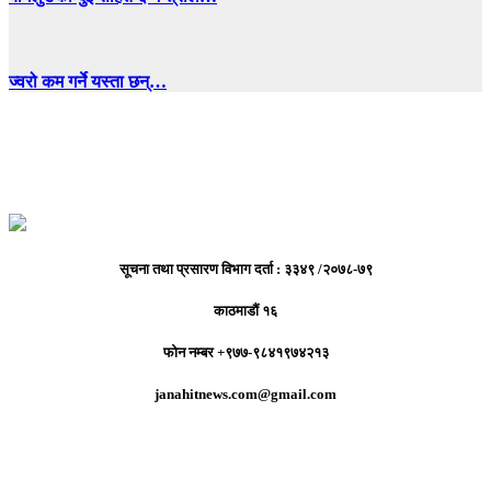
ज्वरो कम गर्ने यस्ता छन्…
सूचना तथा प्रसारण विभाग दर्ता : ३३४९ /२०७८-७९
काठमाडौं १६
फोन नम्बर +९७७-९८४१९७४२१३
janahitnews.com@gmail.com