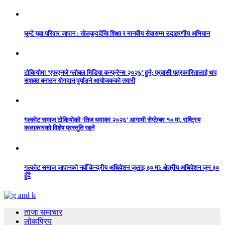
घुम्टे युवा परिवार जापान : खेलकुददेखि शिक्षा र मानवीय सेवासम्म उदाहरणीय अभियान
टोकियोमा ‘एफएनजे ग्लोबल मिडिया कन्फ्रेन्स २०२६’ हुने; प्रवासी पत्रकारितालाई थप
सशक्त बनाउन योगदान पुर्याउने आयोजकको तयारी
गल्कोट समाज टोकियोको ‘तिज धमाका २०२६’ आगामी सेप्टेम्बर १० मा, राष्ट्रिय
कलाकारको विशेष प्रस्तुति रहने
गल्कोट समाज जापानको नवौँ केन्द्रीय अधिवेशन जुलाइ ३० मा: क्षेत्रीय अधिवेशन जुन ३०
हुँदै
ताजा समाचार
लोकप्रिय