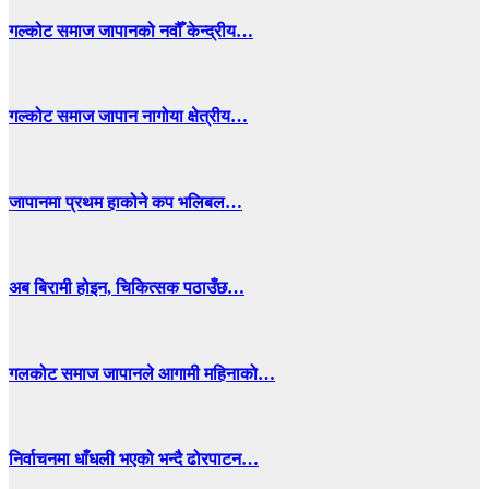
गल्कोट समाज जापानको नवौँ केन्द्रीय…
गल्कोट समाज जापान नागोया क्षेत्रीय…
जापानमा प्रथम हाकोने कप भलिबल…
अब बिरामी होइन, चिकित्सक पठाउँछ…
गलकोट समाज जापानले आगामी महिनाको…
निर्वाचनमा धाँधली भएको भन्दै ढोरपाटन…