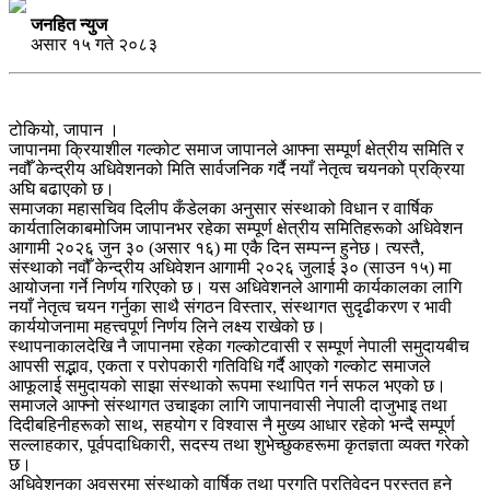
जनहित न्युज
असार १५ गते २०८३
टोकियो, जापान ।
जापानमा क्रियाशील गल्कोट समाज जापानले आफ्ना सम्पूर्ण क्षेत्रीय समिति र
नवौँ केन्द्रीय अधिवेशनको मिति सार्वजनिक गर्दै नयाँ नेतृत्व चयनको प्रक्रिया
अघि बढाएको छ।
समाजका महासचिव दिलीप कँडेलका अनुसार संस्थाको विधान र वार्षिक
कार्यतालिकाबमोजिम जापानभर रहेका सम्पूर्ण क्षेत्रीय समितिहरूको अधिवेशन
आगामी २०२६ जुन ३० (असार १६) मा एकै दिन सम्पन्न हुनेछ। त्यस्तै,
संस्थाको नवौँ केन्द्रीय अधिवेशन आगामी २०२६ जुलाई ३० (साउन १५) मा
आयोजना गर्ने निर्णय गरिएको छ। यस अधिवेशनले आगामी कार्यकालका लागि
नयाँ नेतृत्व चयन गर्नुका साथै संगठन विस्तार, संस्थागत सुदृढीकरण र भावी
कार्ययोजनामा महत्त्वपूर्ण निर्णय लिने लक्ष्य राखेको छ।
स्थापनाकालदेखि नै जापानमा रहेका गल्कोटवासी र सम्पूर्ण नेपाली समुदायबीच
आपसी सद्भाव, एकता र परोपकारी गतिविधि गर्दै आएको गल्कोट समाजले
आफूलाई समुदायको साझा संस्थाको रूपमा स्थापित गर्न सफल भएको छ।
समाजले आफ्नो संस्थागत उचाइका लागि जापानवासी नेपाली दाजुभाइ तथा
दिदीबहिनीहरूको साथ, सहयोग र विश्वास नै मुख्य आधार रहेको भन्दै सम्पूर्ण
सल्लाहकार, पूर्वपदाधिकारी, सदस्य तथा शुभेच्छुकहरूमा कृतज्ञता व्यक्त गरेको
छ।
अधिवेशनका अवसरमा संस्थाको वार्षिक तथा प्रगति प्रतिवेदन प्रस्तुत हुने