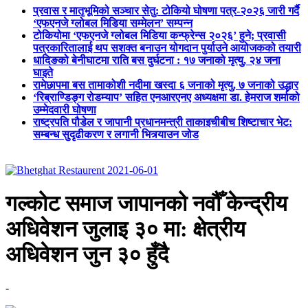
प्रवास र मातृभूमिको सञ्चार सेतु: टोकियो घोषणा पत्र-२०२६ जारी गर्दै
‘एफएनजे ग्लोबल मिडिया सम्मेलन’ सम्पन्न
टोकियोमा ‘एफएनजे ग्लोबल मिडिया कन्फ्रेन्स २०२६’ हुने; प्रवासी
पत्रकारितालाई थप सशक्त बनाउन योगदान पुर्याउने आयोजकको तयारी
धादिङको बेनीघाटमा राति बस दुर्घटना : १७ जनाको मृत्यु, २४ जना
घाइते
रामेछापमा बस तामाकोशी नदीमा खस्दा ६ जनाको मृत्यु, ७ जनाको उद्धार
‘रिब्राण्डिङ्ग रोडम्याप’ सहित एनआरएनए अध्यक्षमा डा. हेमराज शर्माको
उम्मेदवारी घोषणा
राष्ट्रपति पौडेल र जापानी प्रधानमन्त्री ताकाइचीबीच शिष्टाचार भेट:
सम्बन्ध सुदृढीकरण र लगानी भित्र्याउन जोड
गल्कोट समाज जापानको नवौँ केन्द्रीय
अधिवेशन जुलाइ ३० मा: क्षेत्रीय
अधिवेशन जुन ३० हुँदै
-