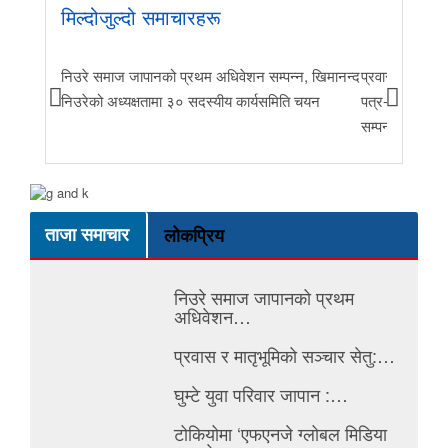
मिल्दोजुल्दो समाचारहरू
निउरे समाज जापानको प्रथम अधिवेशन सम्पन्न, खिमानन्द
प्रवास र मातृभूम
निउरेको अध्यक्षतामा ३० सदस्यीय कार्यसमिति चयन
पत्र-२०२६ जारी 
सम्पन्न
ताजा समाचार
लोकप्रिय
निउरे समाज जापानको प्रथम
अधिवेशन…
प्रवास र मातृभूमिको सञ्चार सेतु:…
घुम्टे युवा परिवार जापान :…
टोकियोमा ‘एफएनजे ग्लोबल मिडिया