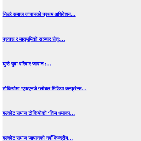
निउरे समाज जापानको प्रथम अधिवेशन…
प्रवास र मातृभूमिको सञ्चार सेतु:…
घुम्टे युवा परिवार जापान :…
टोकियोमा ‘एफएनजे ग्लोबल मिडिया कन्फ्रेन्स…
गल्कोट समाज टोकियोको ‘तिज धमाका…
गल्कोट समाज जापानको नवौँ केन्द्रीय…