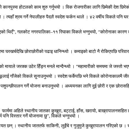
कानपुरमा होटलको काम शुरु गर्नुभयो । विक रोजगारीका लागि छिमेकी देश छिरेको आठ
 त्यहाँ श्रम गर्ने नेपालीहरु पैदलै स्वदेश फर्कन थाले । ४२ वर्षीय विकले पनि 
रत गएको थिएँ”, गलकोट नगरपालिका–११ रिघाका विकले भन्नुभयो, “कोरोनाका कारण त
ा घरखर्चदेखि छोराछोरीको पढाइ धानिन्थ्यो । कमाइको बाटो नै रोकिएपछि परिवारल
ायाले जरक्क उठेर हिँड्न मनले मान्दैन्थ्यो । “महामारीको समयमा जे जस्तो भएपनि प
फूलाई गाँजेको विकले सुनाउनुभयो । स्वदेश फर्केपछि भने विकले कोरोनाकालमै जीवन
र पशुपन्छीपालन गर्ने योजना बनाउनुभयो । अध्ययनका लागि दुई छोरी र एक छोरा
 छ । फार्ममा अहिले स्थानीय जातका कुखुरा, बट्टाई, हाँस, खरायो, बाख्रापालनस
म पनि विस्तार गर्ने योजनामा छु”, विकले भन्नुभयो ।
ायत छन् । स्थानीय जाततर्फ साकिनी, लुइँचे र गुजुमुजे कुखुरापालन गरिएको छ ।