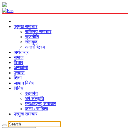
प्रमुख समाचार
राष्ट्रिय समाचार
राजनीति
खेलकुद
अन्तर्राष्ट्रिय
अर्थतन्त्र
समाज
विचार
अन्तर्वार्ता
प्रवास
शिक्षा
जापान विशेष
विविध
रङ्गमंच
धर्म-संस्कृति
एनआरएनए समाचार
कला / साहित्य
प्रमुख समाचार