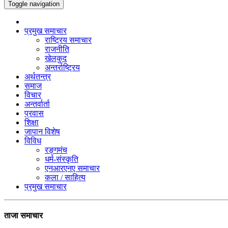
Toggle navigation
प्रमुख समाचार
राष्ट्रिय समाचार
राजनीति
खेलकुद
अन्तर्राष्ट्रिय
अर्थतन्त्र
समाज
विचार
अन्तर्वार्ता
प्रवास
शिक्षा
जापान विशेष
विविध
रङ्गमंच
धर्म-संस्कृति
एनआरएनए समाचार
कला / साहित्य
प्रमुख समाचार
ताजा समाचार