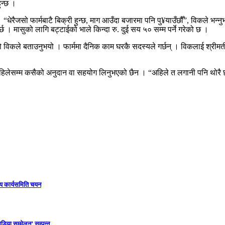
ुन्छ ।
 “धेरैजसो फार्मबाटै बिक्री हुन्छ, माग आउँदा बजारमा पनि पु¥याउँछौँ”, विकले भन
्छ । मासुको लागि बट्टाईको भाले किन्दा रु. दुई सय ५० सम्म पर्ने गरेको छ ।
लिएको विकले बताउनुभयो । फार्ममा दैनिक काम घरकै सदस्यले गर्छन् । विकलाई श्र
लेसम्म कसैको अनुदान वा सहयोग लिनुभएको छैन । “अहिले त लगानी पनि थोरै छ, व्य
ीय कार्यसमिति चयन
डिया सम्मेलन’ सम्पन्न