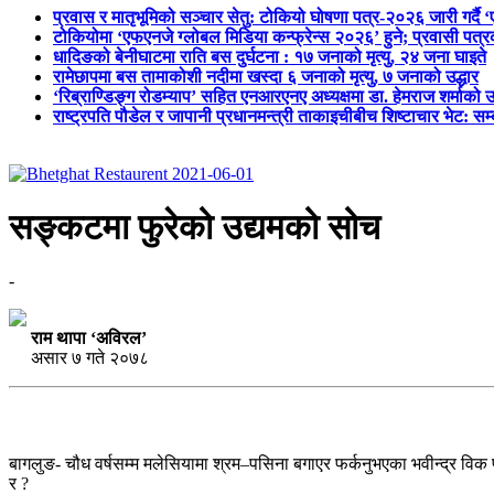
प्रवास र मातृभूमिको सञ्चार सेतु: टोकियो घोषणा पत्र-२०२६ जारी गर्दै 
टोकियोमा ‘एफएनजे ग्लोबल मिडिया कन्फ्रेन्स २०२६’ हुने; प्रवासी प
धादिङको बेनीघाटमा राति बस दुर्घटना : १७ जनाको मृत्यु, २४ जना घाइते
रामेछापमा बस तामाकोशी नदीमा खस्दा ६ जनाको मृत्यु, ७ जनाको उद्धार
‘रिब्राण्डिङ्ग रोडम्याप’ सहित एनआरएनए अध्यक्षमा डा. हेमराज शर्माको उ
राष्ट्रपति पौडेल र जापानी प्रधानमन्त्री ताकाइचीबीच शिष्टाचार भेट: सम
सङ्कटमा फुरेको उद्यमको सोच
-
राम थापा ‘अविरल’
असार ७ गते २०७८
बागलुङ- चौध वर्षसम्म मलेसियामा श्रम–पसिना बगाएर फर्कनुभएका भवीन्द्र विक फेर
र ?