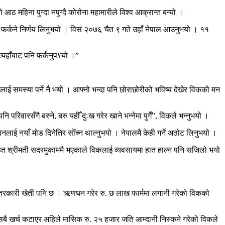
 महिना पुग्दा नपुग्दै कोरोना महामारीले विश्व आक्रान्त बन्यो ।
घर फर्कने निर्णय लिनुभयो । विसं २०७६ चैत ९ गते उहाँ नेपाल आउनुभयो । ११
्यहाँबाट पनि फर्कनुप¥यो ।”
ाई समस्या पर्ने नै भयो । आफ्नो भन्दा पनि छोराछोरीको भविष्य देखेर विकको मन
रिवारसँगै बस्ने, बरु यहीँ दुःख गरेर खाने भन्नेमा पुगेँ”, विकले भन्नुभयो ।
लाई नयाँ मोड दिनेतिर सोँच्न थाल्नुभयो । नेपालमै केही गर्ने अठोट लिनुभयो ।
सहित श्रीमती सदरमुकाममै भएकाले विकलाई व्यवसायमा हात हाल्न पनि सजिलो भयो
हित तरकारी खेती पनि छ । ऋणधन गरेर रु. छ लाख फार्ममा लगानी गरेको विकको
 सबै खर्च कटाएर अहिले मासिक रु. २५ हजार जति आम्दानी निस्कने गरेको विकले