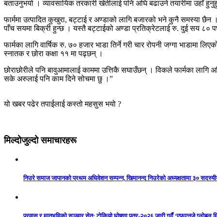
बताउनुभयो । व्यावसायिक तरकारी खेतीलाई पनि अघि बढाउने तयारीमा उहाँ हुनुह
फार्ममा उत्पादित कुखुरा, बट्टाई र अण्डाको लागि बजारको भने कुनै समस्या छैन ।
पाँच सयमा बिक्री हुन्छ । यस्तै बट्टाईको अण्डा प्रतिक्रेटलाई रु. दुई सय ८० पर
फार्मका लागि वार्षिक रु. ७० हजार भाडा तिर्ने गरी चार रोपनी जग्गा भाडामा 
स्नातक र छोरा कक्षा ११ मा पढ्छन् ।
छोराछोरीले पनि बावुआमालाई काममा उत्तिकै सघाउँछन् । विकले फार्मका लागि अहि
सके अरुलाई पनि काम दिने सोचमा छु ।”
यो खबर पढेर तपाईलाई कस्तो महसुस भयो ?
मिल्दोजुल्दो समाचारहरू
निउरे समाज जापानको प्रथम अधिवेशन सम्पन्न, खिमानन्द निउरेको अध्यक्षतामा ३० सदस्य
प्रवास र मातृभूमिको सञ्चार सेतु: टोकियो घोषणा पत्र-२०२६ जारी गर्दै ‘एफएनजे ग्लोबल मि