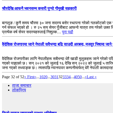
चौरदेखि आफनै भवनसम्म कसरी पुग्यो गौमुखी सहकारी
बागलुङ / कुनै समय चौरमा ३० जना सदस्य बसेर स्थापना गरेको गलकोटको एक स
गर्न सफल भएको हो । रु २५ सय सेयर पुँजीबाट आफनो यात्रा तय गरेको उक्त वित्
प्रत्येक वर्ष सेयर सदस्यहरुलाई निशुल्क…
पुरा पढौ
वैदेशिक रोजगारमा जाने नेपाली सवैभन्दा बढि साउदी अरबमा, मजदुर भिषामा जाने ध
वैदेशिक रोजगारीका लागि नेपालीहरू सबैभन्दा धेरै खाडी मुलुकहरू जाने गरेको प
गएको पाइएको छ। सन् २०२१ को जुलाई १६ देखि सन् २०२२ को जुलाई ५ तार
जना गएको तथ्याङ्क छ। त्यसपछि म्यानपावर कम्पनीमार्फत्‌ धेरै नेपाली कामदा
Page 32 of 52
« First
«
...
10
20
...
30
31
32
33
34
...
40
50
...
»
Last »
ताजा समाचार
लोकप्रिय