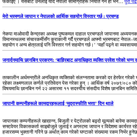
फर्काइए । यसबाट उनलाई यदि नेपाली सामाग्रीहरू निर्यात गर्ने हो भने…
पुरा पढ
मेरो भ्रमणले जापान र नेपालको आर्थिक सहयोग विस्तार गर्छ : प्रचण्ड
नेकपा माओवादी केन्द्रका अध्यक्ष पुष्पकमल दाहाल प्रचण्डले जापानमा अध्ययन
विमानस्थलमा संचारकर्मीसँग कुराकानी गर्दै प्रचण्डले आफ्नो भ्रमणबाट नेपाल–ज
सहयोग र अन्य क्षेत्रलाई पनि विस्तार गर्न सहयोग गर्छ।’ ‘यहाँ पढ्ने वा व्यवसायम
जनार्दनमाथि छानबिन प्रकरण: ‘बाहिरबाट अनाधिकृत व्यक्ति प्रवेश गरेको भन्न 
तत्कालीन अर्थमन्त्रीले अनधिकृत व्यक्तिको संलग्नतामा करको दर हेरफेर गरेक
रहेका लक्ष्मणलाल कर्णले प्रतिवेदन पेस गरेका हुन् । आर्थिक वर्ष २०७९/०८० को
विषयमाथि छानबिन गर्न २२ असारमा ११ सदस्यीय संसदीय विशेष छानबिन समिति ग
जापानी कम्पनीहरूले कामदारहरूलाई ‘मुद्रास्फीति भत्ता’ दिन थाले
जापानका कम्पनीहरूले खाद्यान्न, बिजुली र पेट्रोलको बढ्दो मूल्यको बारेमा कामदार
सफ्टवेयर विकासकर्ता साइबोजुले जुलाई र अगस्टमा जापान र विदेशमा कार्यरत रह
हजारसम्म भुक्तानी गरिने छ अर्थात् काम गरेको घण्टाको संख्यामा रकम निर्भर हु