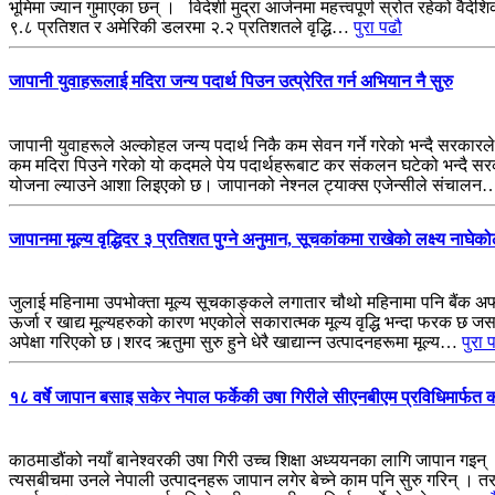
भूमिमा ज्यान गुमाएका छन् । विदेशी मुद्रा आर्जनमा महत्त्वपूर्ण स्रोत रहेको व
९.८ प्रतिशत र अमेरिकी डलरमा २.२ प्रतिशतले वृद्धि…
पुरा पढौ
जापानी युवाहरूलाई मदिरा जन्य पदार्थ पिउन उत्प्रेरित गर्न अभियान नै सुरु
जापानी युवाहरूले अल्कोहल जन्य पदार्थ निकै कम सेवन गर्ने गरेकाे भन्दै सरकार
कम मदिरा पिउने गरेको यो कदमले पेय पदार्थहरूबाट कर संकलन घटेको भन्दै सरका
योजना ल्याउने आशा लिइएको छ। जापानको नेश्नल ट्याक्स एजेन्सीले संचाल
जापानमा मूल्य वृद्धिदर ३ प्रतिशत पुग्ने अनुमान, सूचकांकमा राखेको लक्ष्य नाघेको
जुलाई महिनामा उपभोक्ता मूल्य सूचकाङ्कले लगातार चौथो महिनामा पनि बैंक अफ 
ऊर्जा र खाद्य मूल्यहरुको कारण भएकोले सकारात्मक मूल्य वृद्धि भन्दा फरक छ ज
अपेक्षा गरिएको छ।शरद ऋतुमा सुरु हुने धेरै खाद्यान्न उत्पादनहरूमा मूल्य…
पुरा 
१८ वर्षे जापान बसाइ सकेर नेपाल फर्केकी उषा गिरीले सीएनबीएम प्रविधिमार्फत क
काठमाडौंको नयाँ बानेश्वरकी उषा गिरी उच्च शिक्षा अध्ययनका लागि जापान गइन् 
त्यसबीचमा उनले नेपाली उत्पादनहरू जापान लगेर बेच्ने काम पनि सुरु गरिन् । तर,