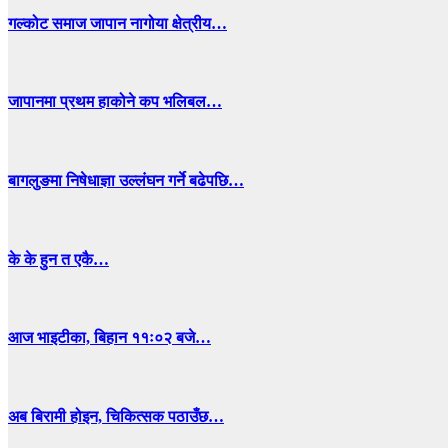
गल्कोट समाज जापान नागोया क्षेत्रीय…
जापानमा प्रथम हाकोने कप भलिबल…
बागलुङमा निषेधाज्ञा उल्लंघन गर्ने बढेपछि…
के के हुन त एकै…
आज भाइटीका, बिहान ११ः०२ बजे…
अब बिरामी होइन, चिकित्सक पठाउँछ…