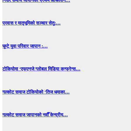
निउरे समाज जापानको प्रथम अधिवेशन…
प्रवास र मातृभूमिको सञ्चार सेतु:…
घुम्टे युवा परिवार जापान :…
टोकियोमा ‘एफएनजे ग्लोबल मिडिया कन्फ्रेन्स…
गल्कोट समाज टोकियोको ‘तिज धमाका…
गल्कोट समाज जापानको नवौँ केन्द्रीय…