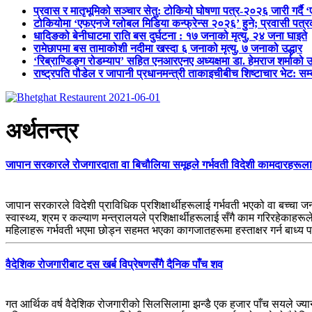
प्रवास र मातृभूमिको सञ्चार सेतु: टोकियो घोषणा पत्र-२०२६ जारी गर्दै 
टोकियोमा ‘एफएनजे ग्लोबल मिडिया कन्फ्रेन्स २०२६’ हुने; प्रवासी प
धादिङको बेनीघाटमा राति बस दुर्घटना : १७ जनाको मृत्यु, २४ जना घाइते
रामेछापमा बस तामाकोशी नदीमा खस्दा ६ जनाको मृत्यु, ७ जनाको उद्धार
‘रिब्राण्डिङ्ग रोडम्याप’ सहित एनआरएनए अध्यक्षमा डा. हेमराज शर्माको उ
राष्ट्रपति पौडेल र जापानी प्रधानमन्त्री ताकाइचीबीच शिष्टाचार भेट: सम
अर्थतन्त्र
जापान सरकारले रोजगारदाता वा बिचौलिया समूहले गर्भवती विदेशी कामदारहरूलाई गर्न
जापान सरकारले विदेशी प्राविधिक प्रशिक्षार्थीहरूलाई गर्भवती भएको वा बच्चा 
स्वास्थ्य, श्रम र कल्याण मन्त्रालयले प्रशिक्षार्थीहरूलाई सँगै काम गरिरहेकाह
महिलाहरू गर्भवती भएमा छोड्न सहमत भएका कागजातहरूमा हस्ताक्षर गर्न बाध्य
वैदेशिक रोजगारीबाट दस खर्ब विप्रेषणसँगै दैनिक पाँच शव
गत आर्थिक वर्ष वैदेशिक रोजगारीको सिलसिलामा झन्डै एक हजार पाँच सयले ज्या