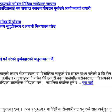
‘एफएनजे ग्लोबल मिडिया सम्मेलन’ सम्पन्न
त्रकारितालाई थप सशक्त बनाउन योगदान पुर्याउने आयोजकको तयारी
म्मेदवारी घोषणा
्बन्ध सुदृढीकरण र लगानी भित्र्याउन जोड
े गरेको दुर्व्यवहारको अनुसन्धान गर्दै
जन्माएको कारण रोजगारदाता वा बिचौलिया समूहले देश छाड्न बाध्य पारेको छ कि छैन 
रूले उत्पीडन र दुर्व्यवहारको बारेमा धेरै ऊजुरी बढ्न थालेपछि सरोकारवाला निकायको
 पारिएको घटनाहरू भेटिएका छन । जापानमा बर्खास्त हुने र…
पुरा पढौ
न गुमाएका छन् । आव २०७८/७९ मा वैदेशिक रोजगारीबाट १० खर्ब सात अर्ब ३१ करो