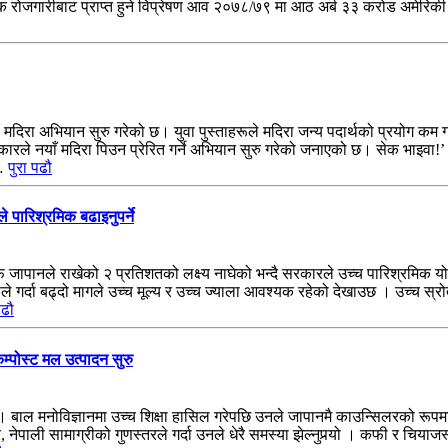
ैदेशिक रोजगारीबाट प्राप्त हुने विप्रेषण आव २०७८/७९ मा आठ अर्ब ३३ करोड अमेरिक
ले मदिरा अभियान सुरु गरेको छ। युवा पुस्ताहरूले मदिरा जन्य पदार्थको प्रयोग कम 
रले नयाँ मदिरा पिउन प्रेरित गर्ने अभियान सुरु गरेको जनाएको छ। सेक भाइवा!’ 
न…
पुरा पढौ
ले पारिश्रमिक बढाइनुपर्ने
जापानले राखेको २ प्रतिशतको लक्ष्य नाघेको भन्दै सरकारले उच्च पारिश्रमिक योज
सले गर्दा बढ्दो मागले उच्च मूल्य र उच्च ज्याला आवश्यक रहेको देखाउछ । उच्च स्
पढौ
म्पोस्ट मल उत्पादन सुरु
। बाल मनोविज्ञानमा उच्च शिक्षा हासिल गरेपछि उनले जापानमै काउन्सिलरको रूपमा
 नेपाली सामाग्रीको गुणस्तरले गर्दा उनले धेरै समस्या झेल्नुपर्‍यो । कफी र चियाज