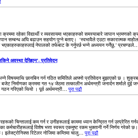
ौ
का क्रममा रहेका विद्यार्थी र व्यवसायमा भएकाहरुको समस्याबारे जापान भ्रमणको
ापान सम्बन्ध अघि बढाउन सहयोग पुग्ने बताए। ‘स्वभावैले एउटा सकारात्मक माहोल 
ा भएकाहरुकाहरुलाई नेपालको तर्फबाट के गर्नुपर्छ भन्ने अध्ययन गर्नेछु,’ प्रचण्डल
सकिने अवस्था देखिएन’- प्रतिवेदन
ो भन्ने विषयमाथि छानबिन गर्न गठित समितिले आफ्नो प्रतिवेदन बुझाएको छ । शुक
 बजेट निर्माणका क्रममा गत १४ जेठमा तत्कालीन अर्थमन्त्री जनार्दन शर्माले दुई ज
ठन गरिएको थियो । पूर्व अर्थमन्त्री…
पुरा पढौ
हरूको चिन्तालाई कम गर्न र उनीहरूलाई काममा ध्यान केन्द्रित गर्न उत्प्रेरित गर्न
ेका कर्मचारीहरूलाई विशेष भत्ता स्वरूप एकमुष्ट रकम भुक्तानी गर्ने निर्णय गरे
नेछ। इलेक्ट्रोनिक्स रिटेलर नोजिमा कम्तिमा चालु…
पुरा पढौ