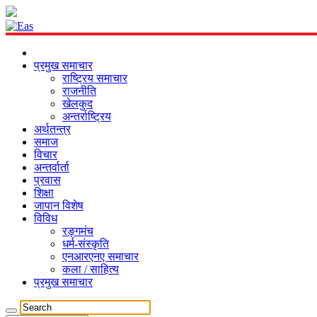
प्रमुख समाचार
राष्ट्रिय समाचार
राजनीति
खेलकुद
अन्तर्राष्ट्रिय
अर्थतन्त्र
समाज
विचार
अन्तर्वार्ता
प्रवास
शिक्षा
जापान विशेष
विविध
रङ्गमंच
धर्म-संस्कृति
एनआरएनए समाचार
कला / साहित्य
प्रमुख समाचार