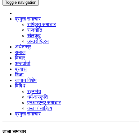
Toggle navigation
प्रमुख समाचार
राष्ट्रिय समाचार
राजनीति
खेलकुद
अन्तर्राष्ट्रिय
अर्थतन्त्र
समाज
विचार
अन्तर्वार्ता
प्रवास
शिक्षा
जापान विशेष
विविध
रङ्गमंच
धर्म-संस्कृति
एनआरएनए समाचार
कला / साहित्य
प्रमुख समाचार
ताजा समाचार