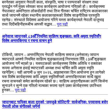
बस्नेतका अनुसार नेपाली कला, संस्कृति, भाषा र परम्पराको संरक्षण तथा
प्रवर्द्धन गर्ने मुख्य ध्येयका साथ कार्यक्रम आयोजना गरिएको हो। कार्यक्रममा
नेपालबाट आमन्त्रित लोकदोहोरी तथा तिज गीतका चर्चित राष्ट्रिय कलाकारका
साथै जापानमै रहेका स्थानीय कलाकारहरूको विशेष साङ्गीतिक प्रस्तुति
रहनेछ। संस्थाले विदेशमा आयोजना गरिने यस्ता कार्यक्रमले नेपाली दाजुभाइ
तथा दिदीबहिनीहरूबीच आपसी सद्भाव…
पुरा पढौ
अनेसास जापानको ८३औँ नियमित साहित्य शृङ्खला: कवि अमृता स्मृतिसँग
विशेष अन्तरक्रिया र रचना वाचन हुने
टोकियो, जापान – अन्तर्राष्ट्रिय नेपाली साहित्य समाज (अनेसास) जापान
च्याप्टरले आफ्नो नियमित साहित्य शृङ्खलालाई निरन्तरता दिँदै ८३औँ शृङ्खला
आयोजना गर्ने भएको छ। यसपटकको कार्यक्रममा विशेष अतिथि र वक्ताका
रूपमा अनेसास हवाई च्याप्टरकी अध्यक्ष तथा चर्चित कवि अमृता स्मृति
रहनेछिन्। यही आगामी ७ जुन २०२६, आइतबारका दिन आयोजना हुन लागेको
यस विशेष कार्यक्रममा कवि अमृता स्मृतिसँगको अन्तरक्रियाका साथै खुला
रचना वाचनको समेत कार्यक्रम रहेको छ। साहित्य अनुरागीहरूका लागि सिर्जना
सुनाउने र सुन्ने एक गतिलो मञ्चका रूपमा रहने उक्त कार्यक्रममा उपस्थित
हुनका…
पुरा पढौ
जापानबाट गायिका बाला दुराको ‘लमजुङे सोल्टिनी’ सार्वजनिक: प्रवासमा बसेर
नेपाली लोक संगीतको जगेर्ना