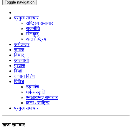
Toggle navigation
प्रमुख समाचार
राष्ट्रिय समाचार
राजनीति
खेलकुद
अन्तर्राष्ट्रिय
अर्थतन्त्र
समाज
विचार
अन्तर्वार्ता
प्रवास
शिक्षा
जापान विशेष
विविध
रङ्गमंच
धर्म-संस्कृति
एनआरएनए समाचार
कला / साहित्य
प्रमुख समाचार
ताजा समाचार