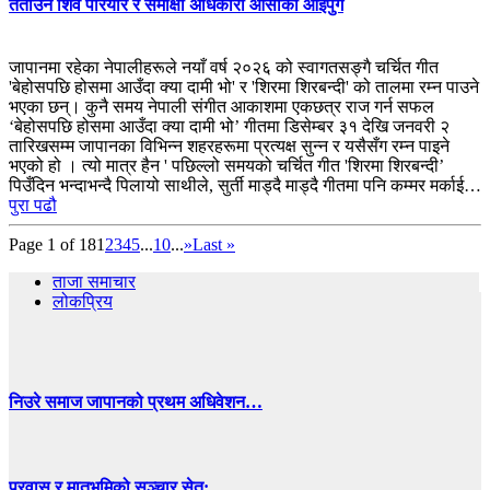
तताउन शिव परियार र समीक्षा अधिकारी ओसाका आइपुगे
जापानमा रहेका नेपालीहरूले नयाँ वर्ष २०२६ को स्वागतसङ्गै चर्चित गीत
'बेहोसपछि होसमा आउँदा क्या दामी भो' र 'शिरमा शिरबन्दी' को तालमा रम्न पाउने
भएका छन्। कुनै समय नेपाली संगीत आकाशमा एकछत्र राज गर्न सफल
‘बेहोसपछि होसमा आउँदा क्या दामी भो’ गीतमा डिसेम्बर ३१ देखि जनवरी २
तारिखसम्म जापानका विभिन्न शहरहरूमा प्रत्यक्ष सुन्न र यसैसँग रम्न पाइने
भएको हो । त्यो मात्र हैन ' पछिल्लो समयको चर्चित गीत 'शिरमा शिरबन्दी’
पिउँदिन भन्दाभन्दै पिलायो साथीले, सुर्ती माड्दै माड्दै गीतमा पनि कम्मर मर्काई…
पुरा पढौ
Page 1 of 18
1
2
3
4
5
...
10
...
»
Last »
ताजा समाचार
लोकप्रिय
निउरे समाज जापानको प्रथम अधिवेशन…
प्रवास र मातृभूमिको सञ्चार सेतु:…