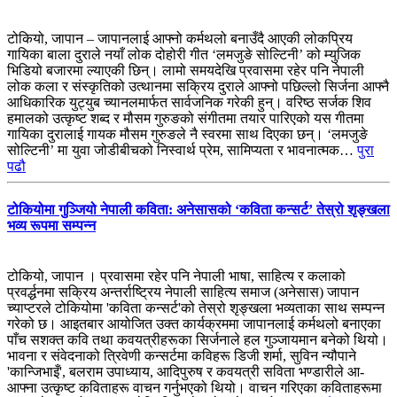
टोकियो, जापान – जापानलाई आफ्नो कर्मथलो बनाउँदै आएकी लोकप्रिय
गायिका बाला दुराले नयाँ लोक दोहोरी गीत ‘लमजुङे सोल्टिनी’ को म्युजिक
भिडियो बजारमा ल्याएकी छिन्। लामो समयदेखि प्रवासमा रहेर पनि नेपाली
लोक कला र संस्कृतिको उत्थानमा सक्रिय दुराले आफ्नो पछिल्लो सिर्जना आफ्नै
आधिकारिक युट्युब च्यानलमार्फत सार्वजनिक गरेकी हुन्। वरिष्ठ सर्जक शिव
हमालको उत्कृष्ट शब्द र मौसम गुरुङको संगीतमा तयार पारिएको यस गीतमा
गायिका दुरालाई गायक मौसम गुरुङले नै स्वरमा साथ दिएका छन्। ‘लमजुङे
सोल्टिनी’ मा युवा जोडीबीचको निस्वार्थ प्रेम, सामिप्यता र भावनात्मक…
पुरा
पढौ
टोकियोमा गुञ्जियो नेपाली कविता: अनेसासको ‘कविता कन्सर्ट’ तेस्रो शृङ्खला
भव्य रूपमा सम्पन्न
टोकियो, जापान । प्रवासमा रहेर पनि नेपाली भाषा, साहित्य र कलाको
प्रवर्द्धनमा सक्रिय अन्तर्राष्ट्रिय नेपाली साहित्य समाज (अनेसास) जापान
च्याप्टरले टोकियोमा 'कविता कन्सर्ट'को तेस्रो शृङ्खला भव्यताका साथ सम्पन्न
गरेको छ। आइतबार आयोजित उक्त कार्यक्रममा जापानलाई कर्मथलो बनाएका
पाँच सशक्त कवि तथा कवयत्रीहरूका सिर्जनाले हल गुञ्जायमान बनेको थियो।
भावना र संवेदनाको त्रिवेणी कन्सर्टमा कविहरू डिजी शर्मा, सुविन न्यौपाने
'कान्जिभाइँ', बलराम उपाध्याय, आदिपुरुष र कवयत्री सविता भण्डारीले आ-
आफ्ना उत्कृष्ट कविताहरू वाचन गर्नुभएको थियो। वाचन गरिएका कविताहरूमा