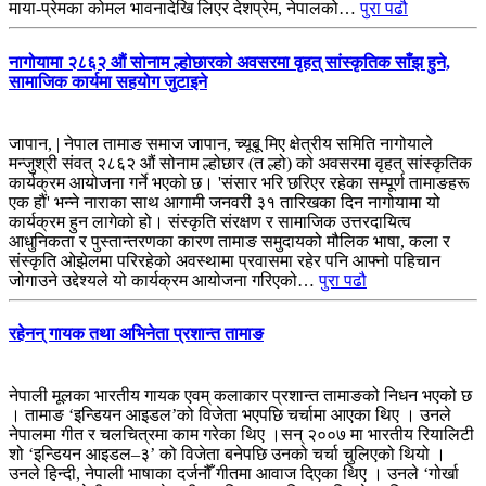
माया-प्रेमका कोमल भावनादेखि लिएर देशप्रेम, नेपालको…
पुरा पढौ
नागोयामा २८६२ औं सोनाम ल्होछारको अवसरमा वृहत् सांस्कृतिक साँझ हुने,
सामाजिक कार्यमा सहयोग जुटाइने
जापान, | नेपाल तामाङ समाज जापान, च्यूबू मिए क्षेत्रीय समिति नागोयाले
मन्जुश्री संवत् २८६२ औं सोनाम ल्होछार (त ल्हो) को अवसरमा वृहत् सांस्कृतिक
कार्यक्रम आयोजना गर्ने भएको छ। 'संसार भरि छरिएर रहेका सम्पूर्ण तामाङहरू
एक हौं' भन्ने नाराका साथ आगामी जनवरी ३१ तारिखका दिन नागोयामा यो
कार्यक्रम हुन लागेको हो। संस्कृति संरक्षण र सामाजिक उत्तरदायित्व
आधुनिकता र पुस्तान्तरणका कारण तामाङ समुदायको मौलिक भाषा, कला र
संस्कृति ओझेलमा परिरहेको अवस्थामा प्रवासमा रहेर पनि आफ्नो पहिचान
जोगाउने उद्देश्यले यो कार्यक्रम आयोजना गरिएको…
पुरा पढौ
रहेनन् गायक तथा अभिनेता प्रशान्त तामाङ
नेपाली मूलका भारतीय गायक एवम् कलाकार प्रशान्त तामाङको निधन भएको छ
। तामाङ ‘इन्डियन आइडल’को विजेता भएपछि चर्चामा आएका थिए । उनले
नेपालमा गीत र चलचित्रमा काम गरेका थिए ।सन् २००७ मा भारतीय रियालिटी
शो ‘इन्डियन आइडल–३’ को विजेता बनेपछि उनको चर्चा चुलिएको थियो ।
उनले हिन्दी, नेपाली भाषाका दर्जनौँ गीतमा आवाज दिएका थिए । उनले ‘गोर्खा