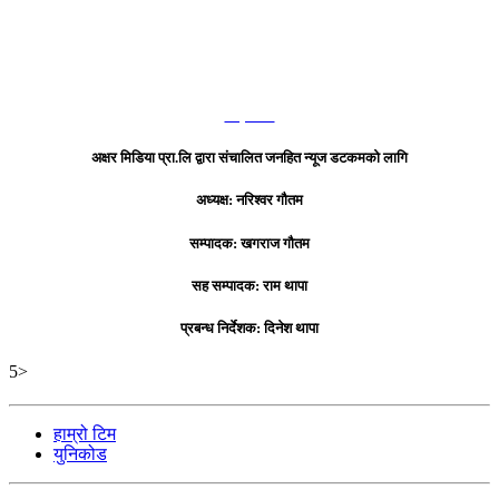
हाम्रो टिम
अक्षर मिडिया प्रा.लि द्वारा संचालित जनहित न्यूज डटकमको लागि
अध्यक्ष: नरिश्वर गौतम
सम्पादक: खगराज गौतम
सह सम्पादक: राम थापा
प्रबन्ध निर्देशक: दिनेश थापा
5>
हाम्रो टिम
युनिकोड