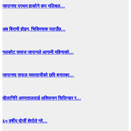
जापानमा प्रथम हाकोने कप भलिबल…
अब बिरामी होइन, चिकित्सक पठाउँछ…
गलकोट समाज जापानले आगामी महिनाको…
जापानमा सफल व्यवसायीको छवि बनाएका…
धाैलागिरि अस्पताललाई अक्सिजन सिलिन्डर र…
६० वर्षीय दोर्जी शेर्पाले गरे…