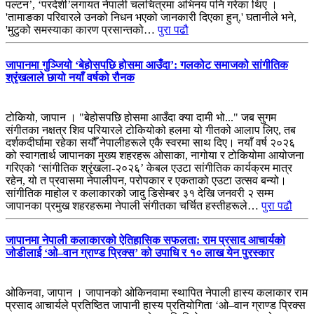
पल्टन’, ‘परदेशी’लगायत नेपाली चलचित्रमा अभिनय पनि गरेका थिए ।
'तामाङका परिवारले उनको निधन भएको जानकारी दिएका हुन्,' घतानीले भने,
'मुटुको समस्याका कारण प्रसान्तको…
पुरा पढौ
जापानमा गुञ्जियो ‘बेहोसपछि होसमा आउँदा’: गलकोट समाजको सांगीतिक
श्रृंखलाले छायो नयाँ वर्षको रौनक
टोकियो, जापान । "बेहोसपछि होसमा आउँदा क्या दामी भो..." जब सुगम
संगीतका नक्षत्र शिव परियारले टोकियोको हलमा यो गीतको आलाप लिए, तब
दर्शकदीर्घामा रहेका सयौँ नेपालीहरूले एकै स्वरमा साथ दिए। नयाँ वर्ष २०२६
को स्वागतार्थ जापानका मुख्य शहरहरू ओसाका, नागोया र टोकियोमा आयोजना
गरिएको ‘सांगीतिक श्रृंखला-२०२६’ केबल एउटा सांगीतिक कार्यक्रम मात्र
रहेन, यो त प्रवासमा नेपालीपन, परोपकार र एकताको एउटा उत्सव बन्यो।
सांगीतिक माहोल र कलाकारको जादु डिसेम्बर ३१ देखि जनवरी २ सम्म
जापानका प्रमुख शहरहरूमा नेपाली संगीतका चर्चित हस्तीहरूले…
पुरा पढौ
जापानमा नेपाली कलाकारको ऐतिहासिक सफलता: राम प्रसाद आचार्यको
जोडीलाई ‘ओ–वान ग्राण्ड प्रिक्स’ को उपाधि र १० लाख येन पुरस्कार
ओकिनवा, जापान । जापानको ओकिनवामा स्थापित नेपाली हास्य कलाकार राम
प्रसाद आचार्यले प्रतिष्ठित जापानी हास्य प्रतियोगिता ‘ओ–वान ग्राण्ड प्रिक्स