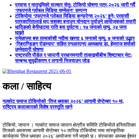
प्रवास र मातृभूमिको सञ्चार सेतु: टोकियो घोषणा पत्र-२०२६ जारी गर्दै
‘एफएनजे ग्लोबल मिडिया सम्मेलन’ सम्पन्न
टोकियोमा ‘एफएनजे ग्लोबल मिडिया कन्फ्रेन्स २०२६’ हुने; प्रवासी
पत्रकारितालाई थप सशक्त बनाउन योगदान पुर्याउने आयोजकको तयारी
धादिङको बेनीघाटमा राति बस दुर्घटना : १७ जनाको मृत्यु, २४ जना
घाइते
रामेछापमा बस तामाकोशी नदीमा खस्दा ६ जनाको मृत्यु, ७ जनाको उद्धार
‘रिब्राण्डिङ्ग रोडम्याप’ सहित एनआरएनए अध्यक्षमा डा. हेमराज शर्माको
उम्मेदवारी घोषणा
राष्ट्रपति पौडेल र जापानी प्रधानमन्त्री ताकाइचीबीच शिष्टाचार भेट:
सम्बन्ध सुदृढीकरण र लगानी भित्र्याउन जोड
कला / साहित्य
गल्कोट समाज टोकियोको ‘तिज धमाका २०२६’ आगामी सेप्टेम्बर १० मा,
राष्ट्रिय कलाकारको विशेष प्रस्तुति रहने
टोकियो, जापान । गल्कोट समाज जापान क्षेत्रीय समिति टोकियोले हरितालिका
तिजको अवसरमा आगामी सेप्टेम्बर १० तारिख टोकियोमा भव्य सांस्कृतिक
कार्यक्रम 'तिज धमाका २०२६' आयोजना गर्ने भएको छ। संस्थाका अध्यक्ष ईश्वर