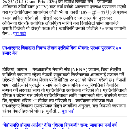
२०२६’ (O-1 Grand Prix 2026) को उपाधि जितेका छन्। जापानको
ओकिनवा टेलिभिजन (OTV) बाट नयाँ वर्षको अवसरमा प्रत्यक्ष प्रसारण भएको
यस प्रतियोगितामा आचार्यको जोडी ‘मे–बा–कारी’ (めーばーカリ) ले प्रथम
स्थान हासिल गरेको हो। दोस्रो पटक उपाधि र १० लाख येन पुरस्कार
ओकिनवा क्षेत्रकै सर्वाधिक लोकप्रिय मानिने यस रियालिटी शोमा आचार्यले
उपाधि जितेको यो दोस्रो पटक हो। उपाधिसँगै उनको जोडीले १० लाख जापानी
येन…
पुरा पढौ
एनआरएनए चिबाद्वारा निबन्ध लेखन प्रतियोगिता घोषणा: प्रथम पुरस्कार ७०
हजार येन
टोकियो, जापान । गैरआवासीय नेपाली संघ (NRNA) जापान, चिबा क्षेत्रीय
समितिले जापानमा रहेका नेपाली समुदायको सिर्जनात्मक क्षमतालाई उजागर गर्ने
उद्देश्यले 'दोस्रो निबन्ध लेखन प्रतियोगिता २०२६' को घोषणा गरेको छ। नेपाली
भाषा, साहित्यको प्रवर्द्धन र जापानको समसामयिक वस्तुस्थितिबारे वैचारिक
मन्थन गर्ने लक्ष्यका साथ यो प्रतियोगिता आयोजना गरिएको हो। प्रतियोगिताको
शीर्षक र उद्देश्य यस वर्षको प्रतियोगिताका लागि “जापानको मोहः संघर्षको पहाड
कि, सुनौलो भविष्य ?” शीर्षक तय गरिएको छ। कार्यक्रम संयोजक तथा
एनआरएनए चिबाका उपसंयोजक मोहन कार्कीका अनुसार, यस विषयले जापानमा
रहेका नेपालीहरूको भोगाइ, चुनौती…
पुरा पढौ
‘बेहोसपछि होसमा आउँदा’ देखि ‘शिरमा शिरबन्दी’ सम्म: जापानमा नयाँ वर्ष