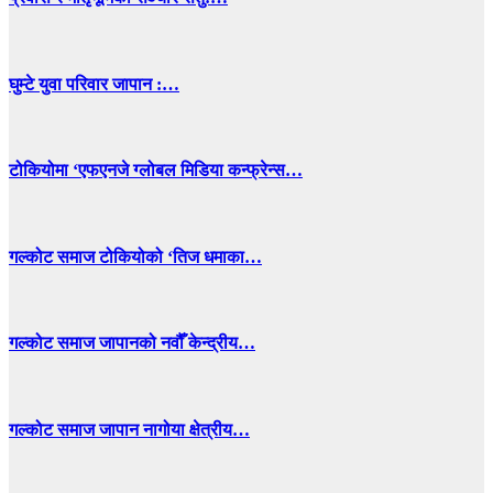
घुम्टे युवा परिवार जापान :…
टोकियोमा ‘एफएनजे ग्लोबल मिडिया कन्फ्रेन्स…
गल्कोट समाज टोकियोको ‘तिज धमाका…
गल्कोट समाज जापानको नवौँ केन्द्रीय…
गल्कोट समाज जापान नागोया क्षेत्रीय…