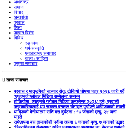
अर्थतन्त्र
समाज
विचार
अन्तर्वार्ता
प्रवास
शिक्षा
जापान विशेष
विविध
रङ्गमंच
धर्म-संस्कृति
एनआरएनए समाचार
कला / साहित्य
प्रमुख समाचार
ताजा समाचार
प्रवास र मातृभूमिको सञ्चार सेतु: टोकियो घोषणा पत्र-२०२६ जारी गर्दै
‘एफएनजे ग्लोबल मिडिया सम्मेलन’ सम्पन्न
टोकियोमा ‘एफएनजे ग्लोबल मिडिया कन्फ्रेन्स २०२६’ हुने; प्रवासी
पत्रकारितालाई थप सशक्त बनाउन योगदान पुर्याउने आयोजकको तयारी
धादिङको बेनीघाटमा राति बस दुर्घटना : १७ जनाको मृत्यु, २४ जना
घाइते
रामेछापमा बस तामाकोशी नदीमा खस्दा ६ जनाको मृत्यु, ७ जनाको उद्धार
‘रिब्राण्डिङ्ग रोडम्याप’ सहित एनआरएनए अध्यक्षमा डा. हेमराज शर्माको