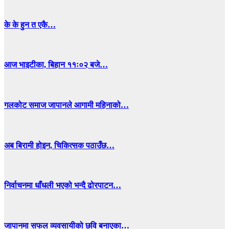
के के हुन त एकै…
आज भाइटीका, बिहान ११ः०२ बजे…
गलकोट समाज जापानले आगामी महिनाको…
अब बिरामी होइन, चिकित्सक पठाउँछ…
निर्वाचनमा धाँधली भएको भन्दै ढोरपाटन…
जापानमा सफल व्यवसायीको छवि बनाएका…