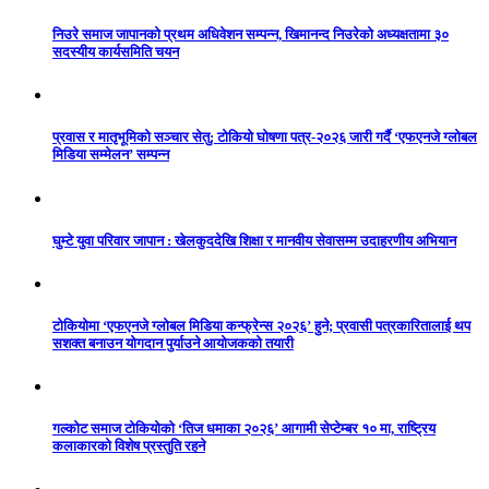
निउरे समाज जापानको प्रथम अधिवेशन सम्पन्न, खिमानन्द निउरेको अध्यक्षतामा ३०
सदस्यीय कार्यसमिति चयन
प्रवास र मातृभूमिको सञ्चार सेतु: टोकियो घोषणा पत्र-२०२६ जारी गर्दै ‘एफएनजे ग्लोबल
मिडिया सम्मेलन’ सम्पन्न
घुम्टे युवा परिवार जापान : खेलकुददेखि शिक्षा र मानवीय सेवासम्म उदाहरणीय अभियान
टोकियोमा ‘एफएनजे ग्लोबल मिडिया कन्फ्रेन्स २०२६’ हुने; प्रवासी पत्रकारितालाई थप
सशक्त बनाउन योगदान पुर्याउने आयोजकको तयारी
गल्कोट समाज टोकियोको ‘तिज धमाका २०२६’ आगामी सेप्टेम्बर १० मा, राष्ट्रिय
कलाकारको विशेष प्रस्तुति रहने