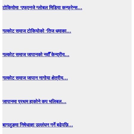
टोकियोमा ‘एफएनजे ग्लोबल मिडिया कन्फ्रेन्स…
गल्कोट समाज टोकियोको ‘तिज धमाका…
गल्कोट समाज जापानको नवौँ केन्द्रीय…
गल्कोट समाज जापान नागोया क्षेत्रीय…
जापानमा प्रथम हाकोने कप भलिबल…
बागलुङमा निषेधाज्ञा उल्लंघन गर्ने बढेपछि…