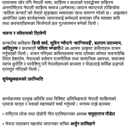
प्रवासमा रहेर पनि नेपाली भाषा, साहित्य र कलाको प्रवर्द्धनमा सक्रिय
अन्तर्राष्ट्रिय नेपाली साहित्य समाज (अनेसास) जापान च्याप्टरले टोकियोमा
‘कविता कन्सर्ट’को तेस्रो शृङ्खला भव्यताका साथ सम्पन्न गरेको छ। आइतबार
आयोजित उक्त कार्यक्रममा जापानलाई कर्मथलो बनाएका पाँच सशक्त कवि
तथा कवयत्रीहरूका सिर्जनाले हल गुञ्जायमान बनेको थियो।
भावना र संवेदनाको त्रिवेणी
कन्सर्टमा कविहरू
डिजी शर्मा, सुविन न्यौपाने ‘कान्जिभाइँ’, बलराम उपाध्याय,
आदिपुरुष
र कवयत्री
सविता भण्डारी
ले आ-आफ्ना उत्कृष्ट कविताहरू वाचन
गर्नुभएको थियो। वाचन गरिएका कविताहरूमा माया-प्रेमका कोमल भावनादेखि
लिएर देशप्रेम, नेपालको वर्तमान राजनीतिक तथा सामाजिक अवस्था, समाजमा
व्याप्त कुरीति र परदेशिनु पर्ने नेपालीहरूको बाध्यता र पीडालाई मार्मिक ढङ्गले
प्रस्तुत गरिएको थियो।
शुभेच्छुकहरूको उपस्थिति
कार्यक्रममा प्रमुख अतिथि तथा विशिष्ट अतिथिहरूले नेपाली साहित्यको
प्रवास यात्रा र यसको महत्त्वबारे चर्चा गर्नुभयो। मन्तव्य राख्ने क्रममा:
• राष्ट्रिय लोक तथा दोहोरी गीत प्रतिष्ठानका अध्यक्ष
समुद्रराज पौडेल
• नेपाल पत्रकार महासंघ जापानका सचिव
अर्जुन लामिछाने