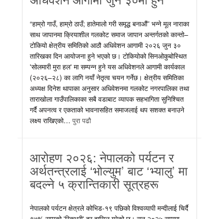
“हाम्रो गाउँ, हाम्रो ठाउँ; हातेमालो गरी समृद्ध बनाऔं” भन्ने मूल नाराका
साथ जापानमा क्रियाशील गलकोट समाज जापान अन्तर्गतको कान्तो–
टोकियो क्षेत्रीय समितिको आठौ अधिवेशन आगामी २०२६ जुन ३०
तारिखका दिन आयोजना हुने भएको छ। टोकियोको सिनओकुबोस्थित
'सोलमारी मुरा हल' मा सम्पन्न हुने यस अधिवेशनले आगामी कार्यकाल
(२०२६–२८) का लागि नयाँ नेतृत्व चयन गर्नेछ। क्षेत्रीय समितिका
अध्यक्ष दिनेश थापाका अनुसार अधिवेशनमा गलकोट नगरपालिका तथा
ताराखोला गाउँपालिकाका सबै वडाबाट व्यापक सहभागिता सुनिश्चित
गर्दै अपनत्व र एकताको भावनासहित समाजलाई थप सशक्त बनाउने
लक्ष्य राखिएको…
पुरा पढौ
आरोहण २०२६: नेपालको पर्यटन र
अर्थतन्त्रलाई ‘भोल्युम’ बाट ‘भ्यालु’ मा
बदल्ने ५ क्रान्तिकारी सूत्रहरू
नेपालको पर्यटन क्षेत्रले कोभिड-१९ पछिको विश्वव्यापी मन्दीलाई चिर्दै
९७% सम्मको 'रिकभरी' दर हासिल गरेको छ। सन् २०२५ सम्ममा