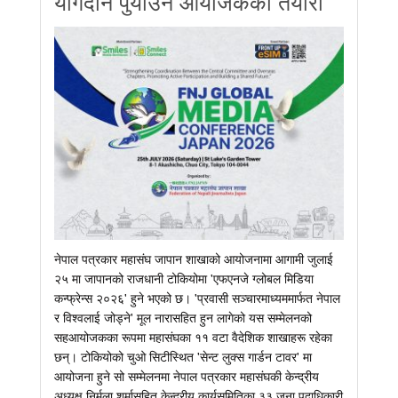
योगदान पुर्याउने आयोजकको तयारी
नेपाल पत्रकार महासंघ जापान शाखाको आयोजनामा आगामी जुलाई
२५ मा जापानको राजधानी टोकियोमा 'एफएनजे ग्लोबल मिडिया
कन्फ्रेन्स २०२६' हुने भएको छ। 'प्रवासी सञ्चारमाध्यममार्फत नेपाल
र विश्वलाई जोड्ने' मूल नारासहित हुन लागेको यस सम्मेलनको
सहआयोजकका रूपमा महासंघका ११ वटा वैदेशिक शाखाहरू रहेका
छन्। टोकियोको चुओ सिटीस्थित 'सेन्ट लुक्स गार्डन टावर' मा
आयोजना हुने सो सम्मेलनमा नेपाल पत्रकार महासंघकी केन्द्रीय
अध्यक्ष निर्मला शर्मासहित केन्द्रीय कार्यसमितिका ३३ जना पदाधिकारी