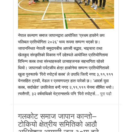
नेपाल कल्याण समाज जापानद्वारा आयोजित 'प्रथम हाकोने कप
भलिबल प्रतियोगिता २०२६' भव्य रूपमा सम्पन्न भएको छ।
जापानस्थित नेपाली समुदायबीच आपसी सद्भाव, भाइचारा तथा
खेलकुद संस्कृतिको विकास गर्ने उद्देश्यले आयोजित प्रतियोगितामा
विभिन्न क्लब तथा संस्थाहरूको उत्साहजनक सहभागिता रहेको
थियो। जापानको पर्यटकीय क्षेत्र हाकोनेमा सम्पन्न प्रतियोगिताको
खुला पुरुषतर्फ 'पिरो स्पोर्ट्स क्लब' ले उपाधि जित्दै नगद ३,११,१११
येनसहित ट्रफी, मेडल र प्रमाणपत्र हात पारेको छ। 'आदर्श युवा
क्लब, सर्दाखेत' उपविजेता बन्दै नगद २,११,१११ येनमा सीमित भयो।
त्यसैगरी, ३२ वर्षमाथिको भेट्रान्सतर्फ पनि 'पिरो स्पोर्ट्स…
पुरा पढौ
गलकोट समाज जापान कान्तो–
टोकियो क्षेत्रीय समितिको आठौ
अधिवेशन आगामी जुन ३०मा हुने