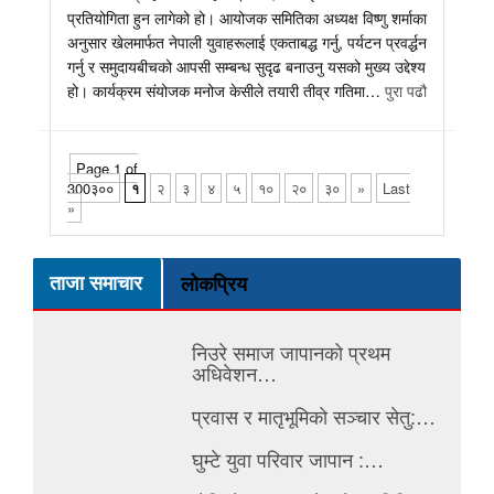
प्रतियोगिता हुन लागेको हो। आयोजक समितिका अध्यक्ष विष्णु शर्माका
अनुसार खेलमार्फत नेपाली युवाहरूलाई एकताबद्ध गर्नु, पर्यटन प्रवर्द्धन
गर्नु र समुदायबीचको आपसी सम्बन्ध सुदृढ बनाउनु यसको मुख्य उद्देश्य
हो। कार्यक्रम संयोजक मनोज केसीले तयारी तीव्र गतिमा…
पुरा पढौ
Page 1 of
300३००
१
२
३
४
५
१०
२०
३०
»
Last
»
ताजा समाचार
लोकप्रिय
निउरे समाज जापानको प्रथम
अधिवेशन…
प्रवास र मातृभूमिको सञ्चार सेतु:…
घुम्टे युवा परिवार जापान :…