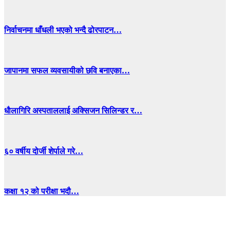
निर्वाचनमा धाँधली भएको भन्दै ढोरपाटन…
जापानमा सफल व्यवसायीको छवि बनाएका…
धाैलागिरि अस्पताललाई अक्सिजन सिलिन्डर र…
६० वर्षीय दोर्जी शेर्पाले गरे…
कक्षा १२ को परीक्षा भदौ…