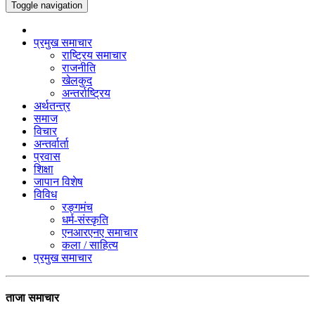
Toggle navigation
प्रमुख समाचार
राष्ट्रिय समाचार
राजनीति
खेलकुद
अन्तर्राष्ट्रिय
अर्थतन्त्र
समाज
विचार
अन्तर्वार्ता
प्रवास
शिक्षा
जापान विशेष
विविध
रङ्गमंच
धर्म-संस्कृति
एनआरएनए समाचार
कला / साहित्य
प्रमुख समाचार
ताजा समाचार