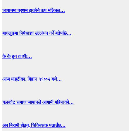
जापानमा प्रथम हाकोने कप भलिबल…
बागलुङमा निषेधाज्ञा उल्लंघन गर्ने बढेपछि…
के के हुन त एकै…
आज भाइटीका, बिहान ११ः०२ बजे…
गलकोट समाज जापानले आगामी महिनाको…
अब बिरामी होइन, चिकित्सक पठाउँछ…