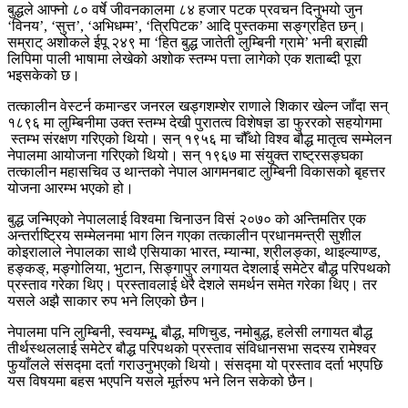
बुद्धले आफ्नो ८० वर्षे जीवनकालमा ८४ हजार पटक प्रवचन दिनुभयो जुन
‘विनय’, ‘सुत्त’, ‘अभिधम्म’, ‘त्रिपिटक’ आदि पुस्तकमा सङ्ग्रहित छन्।
सम्राट् अशोकले ईपू २४९ मा ‘हित बुद्ध जातेती लुम्बिनी ग्रामे’ भनी ब्राह्मी
लिपिमा पाली भाषामा लेखेको अशोक स्तम्भ पत्ता लागेको एक शताब्दी पूरा
भइसकेको छ।
तत्कालीन वेस्टर्न कमान्डर जनरल खड्गशम्शेर राणाले शिकार खेल्न जाँदा सन्
१८९६ मा लुम्बिनीमा उक्त स्तम्भ देखी पुरातत्व विशेषज्ञ डा फुररको सहयोगमा
स्तम्भ संरक्षण गरिएको थियो। सन् १९५६ मा चौँथो विश्व बौद्ध मातृत्व सम्मेलन
नेपालमा आयोजना गरिएको थियो। सन् १९६७ मा संयुक्त राष्ट्रसङ्घका
तत्कालीन महासचिव उ थान्तको नेपाल आगमनबाट लुम्बिनी विकासको बृहत्तर
योजना आरम्भ भएको हो।
बुद्ध जन्मिएको नेपाललाई विश्वमा चिनाउन विसं २०७० को अन्तिमतिर एक
अन्तर्राष्ट्रिय सम्मेलनमा भाग लिन गएका तत्कालीन प्रधानमन्त्री सुशील
कोइरालाले नेपालका साथै एसियाका भारत, म्यान्मा, श्रीलङ्का, थाइल्याण्ड,
हङ्कङ्, मङ्गोलिया, भुटान, सिङ्गापुर लगायत देशलाई समेटेर बौद्ध परिपथको
प्रस्ताव गरेका थिए। प्रस्तावलाई धेरै देशले समर्थन समेत गरेका थिए। तर
यसले अझै साकार रुप भने लिएको छैन।
नेपालमा पनि लुम्बिनी, स्वयम्भू, बौद्ध, मणिचुड, नमोबुद्ध, हलेसी लगायत बौद्ध
तीर्थस्थललाई समेटेर बौद्ध परिपथको प्रस्ताव संविधानसभा सदस्य रामेश्वर
फुयाँलले संसद्मा दर्ता गराउनुभएको थियो। संसद्मा यो प्रस्ताव दर्ता भएपछि
यस विषयमा बहस भएपनि यसले मूर्तरुप भने लिन सकेको छैन।