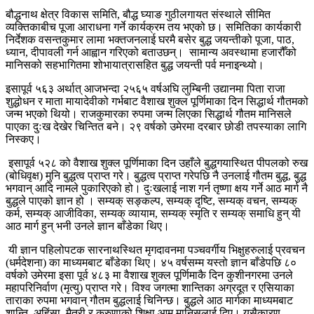
बौद्धनाथ क्षेत्र विकास समिति, बौद्ध घ्याङ गुठीलगायत संस्थाले सीमित
व्यक्तिकाबीच पूजा आराधना गर्ने कार्यक्रम तय भएको छ। समितिका कार्यकारी
निर्देशक वसन्तकुमार लामा भक्तजनलाई घरमै बसेर बुद्ध जयन्तीको पूजा, पाठ,
ध्यान, दीपावली गर्न आह्वान गरिएको बताउछन्। सामान्य अवस्थामा हजारौँको
मानिसको सहभागितमा शोभायात्रासहित बुद्ध जयन्ती पर्व मनाइन्थ्यो।
इसापूर्व ५६३ अर्थात् आजभन्दा २५६५ वर्षअघि लुम्बिनी उद्यानमा पिता राजा
शुद्धोधन र माता मायादेवीको गर्भबाट वैशाख शुक्ल पूर्णिमाका दिन सिद्धार्थ गौतमको
जन्म भएको थियो। राजकुमारका रुपमा जन्म लिएका सिद्धार्थ गौतम मानिसले
पाएका दुःख देखेर चिन्तित बने। २९ वर्षको उमेरमा दरबार छोडी तपस्याका लागि
निस्कए।
इसापूर्व ५२८ को वैशाख शुक्ल पूर्णिमाका दिन उहाँले बुद्धगयास्थित पीपलको रुख
(बोधिवृक्ष) मुनि बुद्धत्व प्राप्त गरे। बुद्धत्व प्राप्त गरेपछि नै उनलाई गौतम बुद्ध, बुद्ध
भगवान् आदि नामले पुकारिएको हो। दुःखलाई नाश गर्न तृष्णा क्षय गर्ने आठ मार्ग नै
बुद्धले पाएको ज्ञान हो । सम्यक् सङ्कल्प, सम्यक् दृष्टि, सम्यक् वचन, सम्यक्
कर्म, सम्यक् आजीविका, सम्यक् व्यायाम, सम्यक् स्मृति र सम्यक् समाधि हुन् यी
आठ मार्ग हुन् भनी उनले ज्ञान बाँडेका थिए।
यी ज्ञान पहिलोपटक सारनाथस्थित मृगदावनमा पञ्चवर्गीय भिक्षुहरुलाई प्रवचन
(धर्मदेशना) का माध्यमबाट बाँडेका थिए। ४५ वर्षसम्म यस्तो ज्ञान बाँडेपछि ८०
वर्षको उमेरमा इसा पूर्व ४८३ मा वैशाख शुक्ल पूर्णिमाकै दिन कुशीनगरमा उनले
महापरिनिर्वाण (मृत्यु) प्राप्त गरे। विश्व जगत्मा शान्तिका अग्रदूत र एसियाका
ताराका रुपमा भगवान् गौतम बुद्धलाई चिनिन्छ। बुद्धले आठ मार्गका माध्यमबाट
शान्ति, अहिंसा, मैत्री र करुणाको शिक्षा आम मानिसलाई दिए। यसैकारण