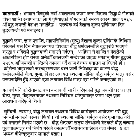
काठमाडौं :
भगवान विष्णुको नवौँ अवतारका रुपमा जन्म लिएका सिद्धार्थ गौतमले
विश्व शान्ति स्थापनाका लागि पु¥याएको योगदानको स्मरण स्वरुप आज २५६५
औँ बुद्ध जयन्ती देशभर मनाइँदैछ । प्रत्येक वर्ष वैशाख शुक्ल पूर्णिमाका दिन
बुद्धजयन्ती पर्व मनाइन्छ।
बुद्धको जन्म, ज्ञान प्राप्ति, महापरिनिर्वाण (मुत्यु) वैशाख शुक्ल पूर्णिमाकै तिथिमा
परेकाले यस दिन नेपाललगायत विश्वका बौद्ध धर्मावलम्बीले बुद्धप्रति भावपूर्ण
श्रद्धा र भक्तिले बुद्धजयन्ती मनाउने गर्दछन्। ‘अहिंसा नै शान्ति र मैत्रीको
आधारशिला हो” यस्ता अनेकौँ कालजयी सन्देशका वाहक भगवान् गौतम बुद्धको
२५६५ औँ जयन्ती शान्तिको कामना गर्दै आज देशभर मनाउन लागिएको हो।
कोरोना भाइरसको सङ्क्रमणबाट बच्न जारी निषेधाज्ञाका कारण बौद्ध
धर्मावलम्बीले चैत्य, गुम्बा, विहार लगायत स्थलमा सीमित बौद्ध धर्मगुरु मात्र बसेर
परम्परादेखि हुँदै आएको पूजा लगायत विधि मात्र पूरा गरिने जनाइएको छ।
गत वर्ष पनि कोरोनाबाट बच्न बन्दाबन्दी जारी गरिएकाले बुद्ध जयन्ती घर घर एवं
चैत्य, गुम्बा, बिहारलगायत स्थलमा निश्चित धर्मगुरुमात्र जम्मा भएर पूजा
आराधना गरिएको थियो।
लुम्बिनी, स्वयम्भू, बौद्ध लगायत स्थलमा विविध कार्यक्रम आयोजना गरी बुद्ध
जयन्ती मनाउने परम्परा थियो। यी स्थलमा सीमित धर्मगुरु बसेर पूजा पाठ गरी
पर्व मनाउने निर्णय भएको छ। बौद्ध क्षेत्रका सङ्घ संस्थाको बैठकले बौद्ध चैत्यमा
पूजापाठमात्र गर्ने निर्णय गरेको काठमाडौँ महानगरपालिका वडा नंम्बर –६ का
अध्यक्ष दीपेन्द्रकुमार लामाले बताए।