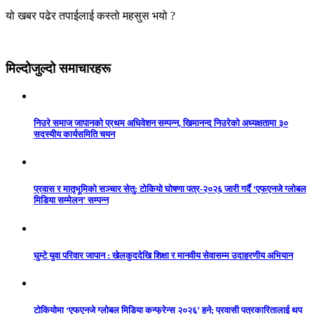
यो खबर पढेर तपाईलाई कस्तो महसुस भयो ?
मिल्दोजुल्दो समाचारहरू
निउरे समाज जापानको प्रथम अधिवेशन सम्पन्न, खिमानन्द निउरेको अध्यक्षतामा ३०
सदस्यीय कार्यसमिति चयन
प्रवास र मातृभूमिको सञ्चार सेतु: टोकियो घोषणा पत्र-२०२६ जारी गर्दै ‘एफएनजे ग्लोबल
मिडिया सम्मेलन’ सम्पन्न
घुम्टे युवा परिवार जापान : खेलकुददेखि शिक्षा र मानवीय सेवासम्म उदाहरणीय अभियान
टोकियोमा ‘एफएनजे ग्लोबल मिडिया कन्फ्रेन्स २०२६’ हुने; प्रवासी पत्रकारितालाई थप