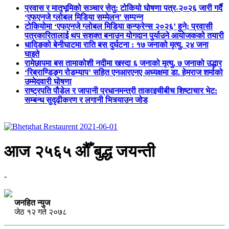
प्रवास र मातृभूमिको सञ्चार सेतु: टोकियो घोषणा पत्र-२०२६ जारी गर्दै
‘एफएनजे ग्लोबल मिडिया सम्मेलन’ सम्पन्न
टोकियोमा ‘एफएनजे ग्लोबल मिडिया कन्फ्रेन्स २०२६’ हुने; प्रवासी
पत्रकारितालाई थप सशक्त बनाउन योगदान पुर्याउने आयोजकको तयारी
धादिङको बेनीघाटमा राति बस दुर्घटना : १७ जनाको मृत्यु, २४ जना
घाइते
रामेछापमा बस तामाकोशी नदीमा खस्दा ६ जनाको मृत्यु, ७ जनाको उद्धार
‘रिब्राण्डिङ्ग रोडम्याप’ सहित एनआरएनए अध्यक्षमा डा. हेमराज शर्माको
उम्मेदवारी घोषणा
राष्ट्रपति पौडेल र जापानी प्रधानमन्त्री ताकाइचीबीच शिष्टाचार भेट:
सम्बन्ध सुदृढीकरण र लगानी भित्र्याउन जोड
आज २५६५ औँ बुद्ध जयन्ती
-
जनहित न्युज
जेठ १२ गते २०७८