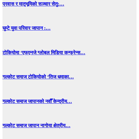
प्रवास र मातृभूमिको सञ्चार सेतु:…
घुम्टे युवा परिवार जापान :…
टोकियोमा ‘एफएनजे ग्लोबल मिडिया कन्फ्रेन्स…
गल्कोट समाज टोकियोको ‘तिज धमाका…
गल्कोट समाज जापानको नवौँ केन्द्रीय…
गल्कोट समाज जापान नागोया क्षेत्रीय…