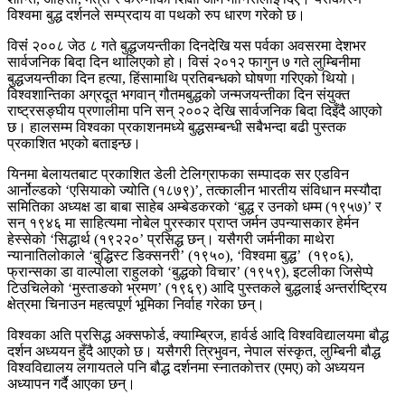
विश्वमा बुद्ध दर्शनले सम्प्रदाय वा पथको रुप धारण गरेको छ।
विसंं २००८ जेठ ८ गते बुद्धजयन्तीका दिनदेखि यस पर्वका अवसरमा देशभर
सार्वजनिक बिदा दिन थालिएको हो। विसं २०१२ फागुन ७ गते लुम्बिनीमा
बुद्धजयन्तीका दिन हत्या, हिंसामाथि प्रतिबन्धको घोषणा गरिएको थियो।
विश्वशान्तिका अग्रदूत भगवान् गौतमबुद्धको जन्मजयन्तीका दिन संयुक्त
राष्ट्रसङ्घीय प्रणालीमा पनि सन् २००२ देखि सार्वजनिक बिदा दिइँदै आएको
छ। हालसम्म विश्वका प्रकाशनमध्ये बुद्धसम्बन्धी सबैभन्दा बढी पुस्तक
प्रकाशित भएको बताइन्छ।
यिनमा बेलायतबाट प्रकाशित डेली टेलिग्राफका सम्पादक सर एडविन
आर्नोल्डको ‘एसियाको ज्योति (१८७९)’, तत्कालीन भारतीय संविधान मस्यौदा
समितिका अध्यक्ष डा बाबा साहेब अम्बेडकरको ‘बुद्ध र उनको धम्म (१९५७)’ र
सन् १९४६ मा साहित्यमा नोबेल पुरस्कार प्राप्त जर्मन उपन्यासकार हेर्मन
हेस्सेको ‘सिद्धार्थ (१९२२०’ प्रसिद्ध छन्। यसैगरी जर्मनीका माथेरा
न्यानातिलोकाले ‘बुद्धिस्ट डिक्सनरी’ (१९५०), ‘विश्वमा बुद्ध’ (१९०६),
फ्रान्सका डा वाल्पोला राहुलको ‘बुद्धको विचार’ (१९५९), इटलीका जिसेप्पे
टिउचिलेको ‘मुस्ताङको भ्रमण’ (१९६९) आदि पुस्तकले बुद्धलाई अन्तर्राष्ट्रिय
क्षेत्रमा चिनाउन महत्वपूर्ण भूमिका निर्वाह गरेका छन्।
विश्वका अति प्रसिद्ध अक्सफोर्ड, क्याम्ब्रिज, हार्वर्ड आदि विश्वविद्यालयमा बौद्ध
दर्शन अध्ययन हुँदै आएको छ। यसैगरी त्रिभुवन, नेपाल संस्कृत, लुम्बिनी बौद्ध
विश्वविद्यालय लगायतले पनि बौद्ध दर्शनमा स्नातकोत्तर (एमए) को अध्ययन
अध्यापन गर्दै आएका छन्।