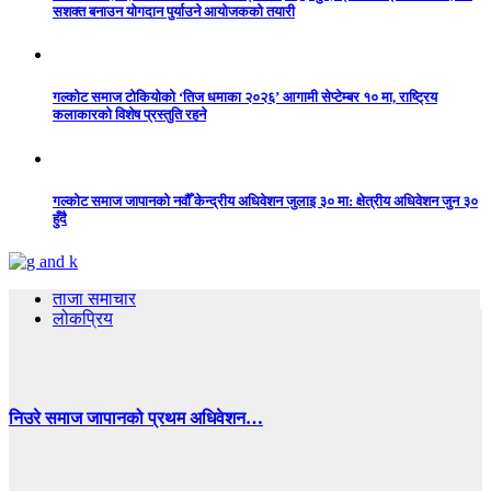
सशक्त बनाउन योगदान पुर्याउने आयोजकको तयारी
गल्कोट समाज टोकियोको ‘तिज धमाका २०२६’ आगामी सेप्टेम्बर १० मा, राष्ट्रिय
कलाकारको विशेष प्रस्तुति रहने
गल्कोट समाज जापानको नवौँ केन्द्रीय अधिवेशन जुलाइ ३० मा: क्षेत्रीय अधिवेशन जुन ३०
हुँदै
ताजा समाचार
लोकप्रिय
निउरे समाज जापानको प्रथम अधिवेशन…