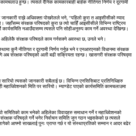
वतः कामचलाउ हुन्छ। त्यसले दैनिक कामकारबाही बाहेक नीतिगत निर्णय र दूरगामी
 जानकारी राख्ने अधिवक्ता पोखरेलले भने, “पहिलो कुरा त आइसीसीको म्याद
जहाँसम्म संरक्षक परिषदको कुरा छ त्यो चाहिँ आइसीसीले विभिन्न राष्ट्रिय
को कार्यसमिति नआउँदासम्म त्यसले पनि सोहीअनुरुप काम गर्ने अवस्था देखिन्छ।
अहिलेकै संरक्षक परिषदले काम गर्नसक्ने अवस्था छ, उनले भने।
ा कुनै नीतिगत र दूरगामी निर्णय गर्नुछ भने र एनआरएनको विधानमा संरक्षक
ागि अब संरक्षक परिषद्को अली बढी सक्रियता रहन्छ। खासगरी संरक्षक परिषद्मा
शन सारियो त्यसको जानकारी सबैलाई छ। विभिन्न एनसिसिबाट प्रतिनिधिहरु
यही महाधिवेशनको मिति पर सारियो। म्याण्डेट पाएको कार्यसमिति कामचलाउमा
े। त्यो समितिको काम भनेको अहिलेका विवादहरु समाधान गर्ने र महाधिवेशनको
 संरक्षक परिषद्ले गर्ने भनेर निर्वाचन समिति जुन गठन भइसकेको छ त्यसले
ागेको आफ्नो साखलाई पुनः प्राप्त गर्छ र यो संस्थाप्रतिको सम्मान र आदर बढेर