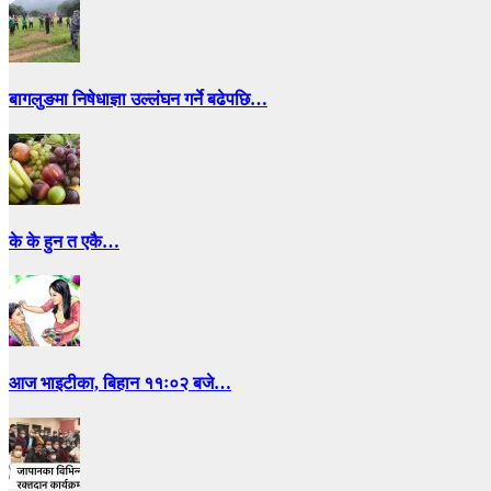
बागलुङमा निषेधाज्ञा उल्लंघन गर्ने बढेपछि…
के के हुन त एकै…
आज भाइटीका, बिहान ११ः०२ बजे…