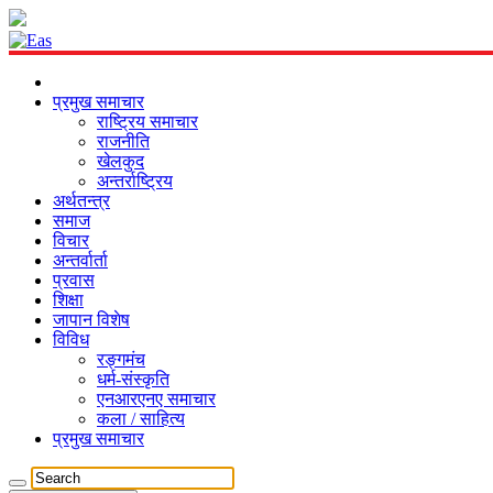
प्रमुख समाचार
राष्ट्रिय समाचार
राजनीति
खेलकुद
अन्तर्राष्ट्रिय
अर्थतन्त्र
समाज
विचार
अन्तर्वार्ता
प्रवास
शिक्षा
जापान विशेष
विविध
रङ्गमंच
धर्म-संस्कृति
एनआरएनए समाचार
कला / साहित्य
प्रमुख समाचार