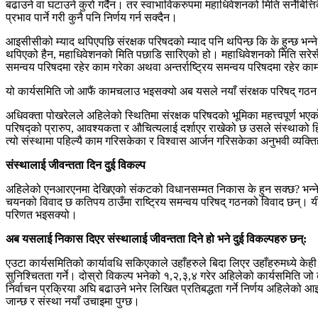
बढाउने वा घटाउने कुरो गर्दैन। तर स्वाभाविकरुपमा महाधिवेशनको मिति सर्नेबित्
प्रभाव पार्ने गरी कुनै पनि निर्णय गर्न सक्दैन।
आइसीसीको म्याद थपिएपछि संरक्षक परिषदको म्याद पनि थपिन्छ कि के हुन्छ भन्
थपिएको हैन, महाधिवेशनको मिति पछाडि सारिएको हो। महाधिवेशनको मिति सरेसँगै 
समन्वय परिषदमा रहेर काम गरेका अथवा अन्तर्राष्ट्रिय समन्वय परिषदमा रहेर का
यो कार्यसमिति जो आफैं कामचलाउ भइसक्यो अब यसले नयाँ संरक्षक परिषद् गठन ग
अधिवक्ता पोखरेलले अहिलेको स्थितिमा संरक्षक परिषदको भूमिका महत्त्वपूर्
परिषद्को प्रारुप, आवश्यकता र औचित्यलाई दर्शाएर राखेको छ उसले संस्थाको ह
त्यो संस्थामा पहिल्यै काम गरिसकेका र विश्वास आर्जन गरिसकेका अनुभवी व्यक्तिह
संस्थालाई जीवन्तता दिन दुई विकल्प
अहिलेको एनआरएनमा देखिएको संकटको विधानसम्मत निकास के हुन सक्छ? भन्ने प
चयनको विवाद छ कतिपय ठाउँमा राष्ट्रिय समन्वय परिषद् गठनको विवाद छन्। यी 
परिणत भइसक्यो।
अब यसलाई निकास दिएर संस्थालाई जीवन्तता दिने हो भने दुई विकल्पहरु छन्:
एउटा कार्यसमितिको कार्यावधि सकिएकाले उहाँहरुले बिदा लिएर उहाँहरुमध्ये केही 
सुनिश्चितता गर्ने। दोस्रो विकल्प भनेको १,२,३,४ गरेर अहिलेको कार्यसमिति जो 
निर्वाचन प्रक्रिया अघि बढाउने भनेर लिखित प्रतिबद्धता गर्ने निर्णय अहिलेको 
जान्छ र संस्था नयाँ उचाइमा पुग्छ।