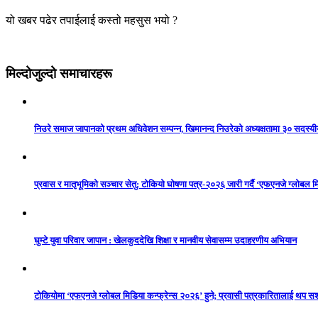
यो खबर पढेर तपाईलाई कस्तो महसुस भयो ?
मिल्दोजुल्दो समाचारहरू
निउरे समाज जापानको प्रथम अधिवेशन सम्पन्न, खिमानन्द निउरेको अध्यक्षतामा ३० सदस्य
प्रवास र मातृभूमिको सञ्चार सेतु: टोकियो घोषणा पत्र-२०२६ जारी गर्दै ‘एफएनजे ग्लोबल मि
घुम्टे युवा परिवार जापान : खेलकुददेखि शिक्षा र मानवीय सेवासम्म उदाहरणीय अभियान
टोकियोमा ‘एफएनजे ग्लोबल मिडिया कन्फ्रेन्स २०२६’ हुने; प्रवासी पत्रकारितालाई थप 