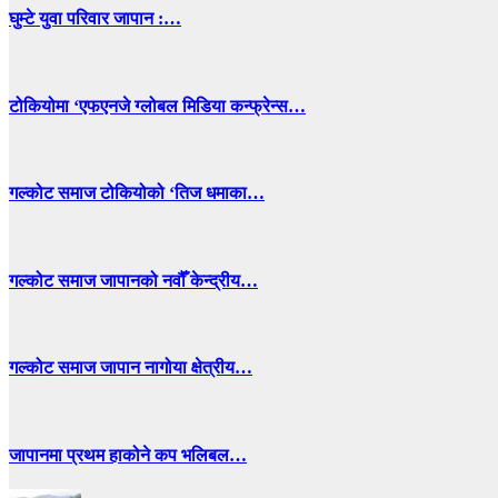
घुम्टे युवा परिवार जापान :…
टोकियोमा ‘एफएनजे ग्लोबल मिडिया कन्फ्रेन्स…
गल्कोट समाज टोकियोको ‘तिज धमाका…
गल्कोट समाज जापानको नवौँ केन्द्रीय…
गल्कोट समाज जापान नागोया क्षेत्रीय…
जापानमा प्रथम हाकोने कप भलिबल…