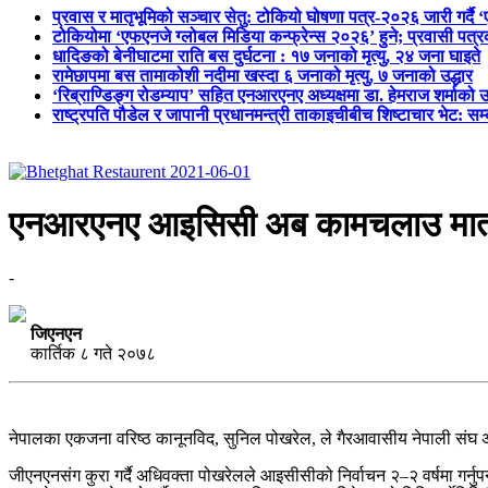
प्रवास र मातृभूमिको सञ्चार सेतु: टोकियो घोषणा पत्र-२०२६ जारी गर्दै 
टोकियोमा ‘एफएनजे ग्लोबल मिडिया कन्फ्रेन्स २०२६’ हुने; प्रवासी प
धादिङको बेनीघाटमा राति बस दुर्घटना : १७ जनाको मृत्यु, २४ जना घाइते
रामेछापमा बस तामाकोशी नदीमा खस्दा ६ जनाको मृत्यु, ७ जनाको उद्धार
‘रिब्राण्डिङ्ग रोडम्याप’ सहित एनआरएनए अध्यक्षमा डा. हेमराज शर्माको उ
राष्ट्रपति पौडेल र जापानी प्रधानमन्त्री ताकाइचीबीच शिष्टाचार भेट: सम
एनआरएनए आइसिसी अब कामचलाउ मात्र, दु
-
जिएनएन
कार्तिक ८ गते २०७८
नेपालका एकजना वरिष्ठ कानूनविद, सुनिल पोखरेल, ले गैरआवासीय नेपाली संघ अन
जीएनएनसंग कुरा गर्दै अधिवक्ता पोखरेलले आइसीसीको निर्वाचन २–२ वर्षमा गर्नुपर