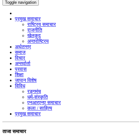
Toggle navigation
प्रमुख समाचार
राष्ट्रिय समाचार
राजनीति
खेलकुद
अन्तर्राष्ट्रिय
अर्थतन्त्र
समाज
विचार
अन्तर्वार्ता
प्रवास
शिक्षा
जापान विशेष
विविध
रङ्गमंच
धर्म-संस्कृति
एनआरएनए समाचार
कला / साहित्य
प्रमुख समाचार
ताजा समाचार