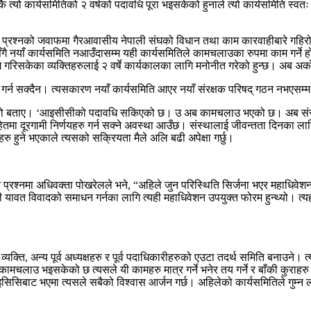
तिकै त्यो कार्यसमितिको २ वर्षको पदावधि पूरा भइसकेको हुनाले त्यो कार्यसमिति स्
ने प्रश्नको जवाफमा गैरआवासीय नेपाली संघको विधान तथा काम कारवाहीबारे गहिरो
नयाँ कार्यसमिति नआउँदासम्म यही कार्यसमितिले कामचलाउका रुपमा काम गर्ने हो। 
म गरिसकेका व्यक्तिहरुलाई २ वर्षे कार्यकालका लागि मनोनीत गरेको हुन्छ। अब अर्
र्न सक्दैन। त्यसकारण नयाँ कार्यसमिति आएर नयाँ संरक्षक परिषद् गठन नभएसम्म 
ण भएको बताए। ‘आइसीसीको पदावधि सकिएको छ। उ अब कामचलाउ भएको छ। अब संस्थाम
ितमा दूरगामी निर्णयहरु गर्न सक्ने अवस्था आउँछ। संस्थालाई जीवन्तता दिनका ल
रु हुने भएकाले त्यसको सक्रियता मैले अलि बढी अपेक्षा गर्छु।
्रश्नमा अधिवक्ता पोखरेलले भने, “अहिले जुन परिस्थिति सिर्जना भएर महाधिवे
यावत विवादको समाधन गर्नका लागि त्यही महाधिवेशन उपयुक्त फोरम हुन्थ्यो। त्
व्यक्ति, अन्य पूर्व अध्यक्षहरु र पूर्व पदाधिकारीहरुको एउटा तदर्थ समिति बनाउन
कामचलाउ भइसकेको छ त्यसले यी कामहरु मात्र गर्ने भनेर तय गर्ने र बाँकी कुराहरु
आइसिसिबाट भएमा त्यसले सबैको विश्वास आर्जन गर्छ। अहिलेको कार्यसमितिले गुम्न ल