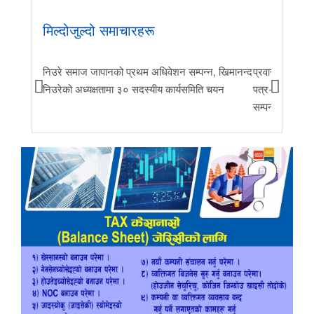
मिल्दोजुल्दो समाचारहरू
निउरे समाज जापानको प्रथम अधिवेशन सम्पन्न, खिमानन्द
प्रवास र मातृभूम
निउरेको अध्यक्षतामा ३० सदस्यीय कार्यसमिति चयन
पत्र-२०२६ जारी 
सम्पन्न