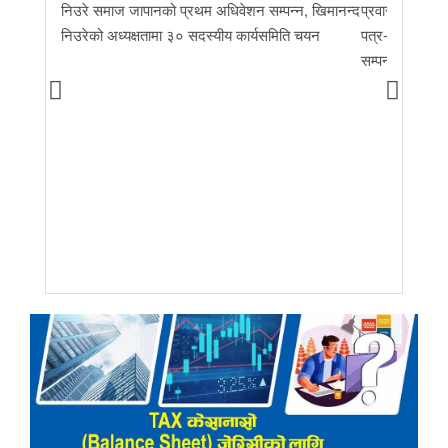
निउरे समाज जापानको प्रथम अधिवेशन सम्पन्न, खिमानन्द
प्रवास र मातृभूम
निउरेको अध्यक्षतामा ३० सदस्यीय कार्यसमिति चयन
पत्र-२०२६ जारी 
सम्पन्न