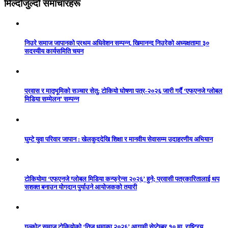
मिल्दोजुल्दो समाचारहरू
निउरे समाज जापानको प्रथम अधिवेशन सम्पन्न, खिमानन्द निउरेको अध्यक्षतामा ३०
सदस्यीय कार्यसमिति चयन
प्रवास र मातृभूमिको सञ्चार सेतु: टोकियो घोषणा पत्र-२०२६ जारी गर्दै ‘एफएनजे ग्लोबल
मिडिया सम्मेलन’ सम्पन्न
घुम्टे युवा परिवार जापान : खेलकुददेखि शिक्षा र मानवीय सेवासम्म उदाहरणीय अभियान
टोकियोमा ‘एफएनजे ग्लोबल मिडिया कन्फ्रेन्स २०२६’ हुने; प्रवासी पत्रकारितालाई थप
सशक्त बनाउन योगदान पुर्याउने आयोजकको तयारी
गल्कोट समाज टोकियोको ‘तिज धमाका २०२६’ आगामी सेप्टेम्बर १० मा, राष्ट्रिय