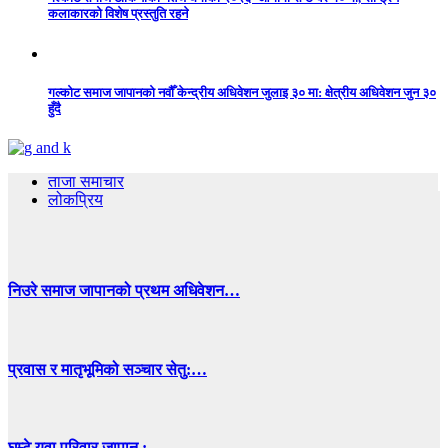
कलाकारको विशेष प्रस्तुति रहने
गल्कोट समाज जापानको नवौँ केन्द्रीय अधिवेशन जुलाइ ३० मा: क्षेत्रीय अधिवेशन जुन ३०
हुँदै
ताजा समाचार
लोकप्रिय
निउरे समाज जापानको प्रथम अधिवेशन…
प्रवास र मातृभूमिको सञ्चार सेतु:…
घुम्टे युवा परिवार जापान :…