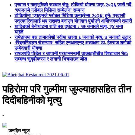
प्रवास र मातृभूमिको सञ्चार सेतु: टोकियो घोषणा पत्र-२०२६ जारी गर्दै
‘एफएनजे ग्लोबल मिडिया सम्मेलन’ सम्पन्न
टोकियोमा ‘एफएनजे ग्लोबल मिडिया कन्फ्रेन्स २०२६’ हुने; प्रवासी
पत्रकारितालाई थप सशक्त बनाउन योगदान पुर्याउने आयोजकको तयारी
धादिङको बेनीघाटमा राति बस दुर्घटना : १७ जनाको मृत्यु, २४ जना
घाइते
रामेछापमा बस तामाकोशी नदीमा खस्दा ६ जनाको मृत्यु, ७ जनाको उद्धार
‘रिब्राण्डिङ्ग रोडम्याप’ सहित एनआरएनए अध्यक्षमा डा. हेमराज शर्माको
उम्मेदवारी घोषणा
राष्ट्रपति पौडेल र जापानी प्रधानमन्त्री ताकाइचीबीच शिष्टाचार भेट:
सम्बन्ध सुदृढीकरण र लगानी भित्र्याउन जोड
पहिरोमा परि गुल्मीमा जुम्ल्याहासहित तीन
दिदीबहिनीको मृत्यु
-
जनहित न्युज