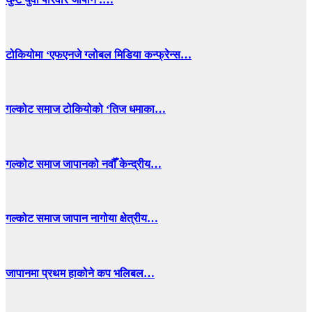
टोकियोमा ‘एफएनजे ग्लोबल मिडिया कन्फ्रेन्स…
गल्कोट समाज टोकियोको ‘तिज धमाका…
गल्कोट समाज जापानको नवौँ केन्द्रीय…
गल्कोट समाज जापान नागोया क्षेत्रीय…
जापानमा प्रथम हाकोने कप भलिबल…