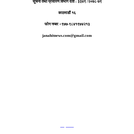
सूचना तथा प्रसारण विभाग दर्ता : ३३४९ /२०७८-७९
काठमाडौं १६
फोन नम्बर +९७७-९८४१९७४२१३
janahitnews.com@gmail.com
हाम्रो टिम