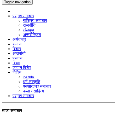
Toggle navigation
प्रमुख समाचार
राष्ट्रिय समाचार
राजनीति
खेलकुद
अन्तर्राष्ट्रिय
अर्थतन्त्र
समाज
विचार
अन्तर्वार्ता
प्रवास
शिक्षा
जापान विशेष
विविध
रङ्गमंच
धर्म-संस्कृति
एनआरएनए समाचार
कला / साहित्य
प्रमुख समाचार
ताजा समाचार