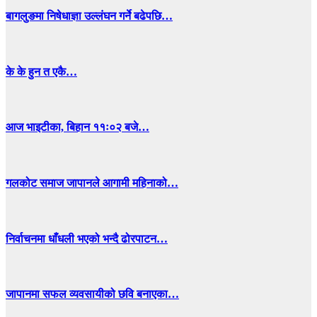
बागलुङमा निषेधाज्ञा उल्लंघन गर्ने बढेपछि…
के के हुन त एकै…
आज भाइटीका, बिहान ११ः०२ बजे…
गलकोट समाज जापानले आगामी महिनाको…
निर्वाचनमा धाँधली भएको भन्दै ढोरपाटन…
जापानमा सफल व्यवसायीको छवि बनाएका…