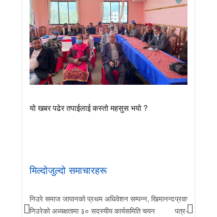
यो खबर पढेर तपाईलाई कस्तो महसुस भयो ?
मिल्दोजुल्दो समाचारहरू
निउरे समाज जापानको प्रथम अधिवेशन सम्पन्न, खिमानन्द
प्रवास र मातृभूम
निउरेको अध्यक्षतामा ३० सदस्यीय कार्यसमिति चयन
पत्र-२०२६ जारी 