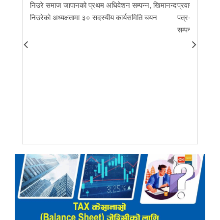
निउरे समाज जापानको प्रथम अधिवेशन सम्पन्न, खिमानन्द
प्रवास र मातृभूम
निउरेको अध्यक्षतामा ३० सदस्यीय कार्यसमिति चयन
पत्र-२०२६ जारी 
सम्पन्न