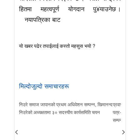
हितमा महत्वपूर्ण योगदान पु¥याउनेछ ।
नयापत्रिका बाट
यो खबर पढेर तपाईलाई कस्तो महसुस भयो ?
मिल्दोजुल्दो समाचारहरू
निउरे समाज जापानको प्रथम अधिवेशन सम्पन्न, खिमानन्द
प्रवास र मातृभूम
निउरेको अध्यक्षतामा ३० सदस्यीय कार्यसमिति चयन
पत्र-२०२६ जारी 
सम्पन्न