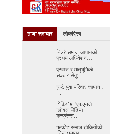
ताजा समाचार
लोकप्रिय
निउरे समाज जापानको
प्रथम अधिवेशन…
प्रवास र मातृभूमिको
सञ्चार सेतु:…
घुम्टे युवा परिवार जापान :
…
टोकियोमा ‘एफएनजे
ग्लोबल मिडिया
कन्फ्रेन्स…
गल्कोट समाज टोकियोको
‘तिज धमाका…