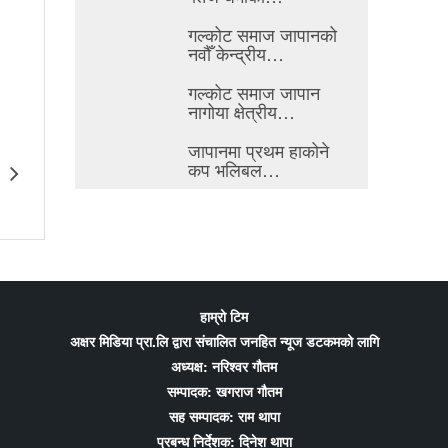
गल्कोट समाज जापानको
नवौँ केन्द्रीय…
गल्कोट समाज जापान
नागोया क्षेत्रीय…
जापानमा प्रथम हाकोने
 खेलकुददेखि शिक्षा र
टोकियोमा ‘एफएनजे ग्लोबल मिडिया कन्फ्रेन्स
कप भलिबल…
णीय अभियान
२०२६’ हुने; प्रवासी पत्रकारितालाई थप सशक्त
बनाउन योगदान पुर्याउने आयोजकको तयारी
हाम्रो टिम
अक्षर मिडिया प्रा.लि द्वारा संचालित जनहित न्यूज डटकमको लागि
अध्यक्ष: नरिश्वर गौतम
सम्पादक: खगराज गौतम
सह सम्पादक: राम थापा
प्रबन्ध निर्देशक: दिनेश थापा