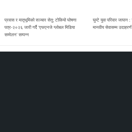
प्रवास र मातृभूमिको सञ्चार सेतु: टोकियो घोषणा
घुम्टे युवा परिवार जापान :
पत्र-२०२६ जारी गर्दै ‘एफएनजे ग्लोबल मिडिया
मानवीय सेवासम्म उदाहर
सम्मेलन’ सम्पन्न