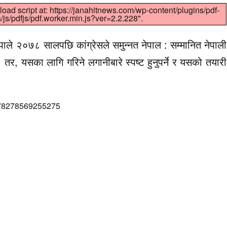
load script at: https://janahitnews.com/wp-content/plugins/pdf-
js/pdfjs/pdf.worker.min.js?ver=2.2.228".
ापाले २०७८ सालपछि कांग्रेसले समुन्नत नेपाल : सम्मानित नेपाली
। तर, यसका लागि गरिने लगानीबारे स्पष्ट हुनुपर्ने र यसको तयारी
378278569255275