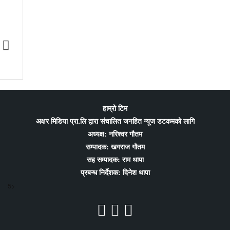
 खेलकुददेखि शिक्षा र
टोकियोमा ‘एफएनजे ग्लोबल मिडिया कन्फ्रेन्स
णीय अभियान
२०२६’ हुने; प्रवासी पत्रकारितालाई थप सशक्त
बनाउन योगदान पुर्याउने आयोजकको तयारी
हाम्रो टिम
अक्षर मिडिया प्रा.लि द्वारा संचालित जनहित न्यूज डटकमको लागि
अध्यक्ष: नरिश्वर गौतम
सम्पादक: खगराज गौतम
सह सम्पादक: राम थापा
प्रबन्ध निर्देशक: दिनेश थापा
5>