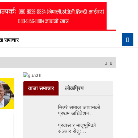
ुख समाचार
टोकियोमा ‘एफएनजे ग्लोबल 
ताजा समाचार
लोकप्रिय
निउरे समाज जापानको
प्रथम अधिवेशन…
प्रवास र मातृभूमिको
सञ्चार सेतु:…