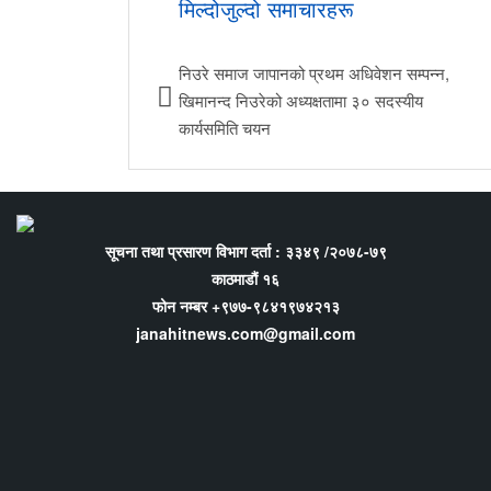
मिल्दोजुल्दो समाचारहरू
निउरे समाज जापानको प्रथम अधिवेशन सम्पन्न,
खिमानन्द निउरेको अध्यक्षतामा ३० सदस्यीय
कार्यसमिति चयन
सूचना तथा प्रसारण विभाग दर्ता : ३३४९ /२०७८-७९
काठमाडौं १६
फोन नम्बर +९७७-९८४१९७४२१३
janahitnews.com@gmail.com