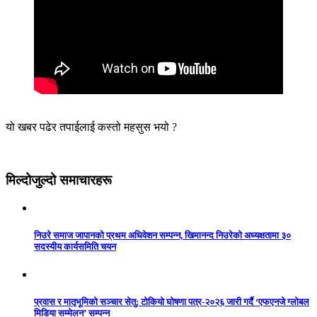
यो खबर पढेर तपाईलाई कस्तो महसुस भयो ?
मिल्दोजुल्दो समाचारहरू
निउरे समाज जापानको प्रथम अधिवेशन सम्पन्न, खिमानन्द निउरेको अध्यक्षतामा ३०
सदस्यीय कार्यसमिति चयन
प्रवास र मातृभूमिको सञ्चार सेतु: टोकियो घोषणा पत्र-२०२६ जारी गर्दै ‘एफएनजे ग्लोबल
मिडिया सम्मेलन’ सम्पन्न