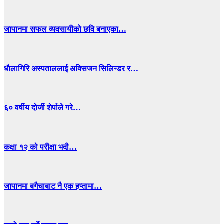
जापानमा सफल व्यवसायीको छवि बनाएका…
धाैलागिरि अस्पताललाई अक्सिजन सिलिन्डर र…
६० वर्षीय दोर्जी शेर्पाले गरे…
कक्षा १२ को परीक्षा भदौ…
जापानमा बगैचाबाट नै एक हप्तामा…