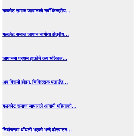
गल्कोट समाज जापानको नवौँ केन्द्रीय…
गल्कोट समाज जापान नागोया क्षेत्रीय…
जापानमा प्रथम हाकोने कप भलिबल…
अब बिरामी होइन, चिकित्सक पठाउँछ…
गलकोट समाज जापानले आगामी महिनाको…
निर्वाचनमा धाँधली भएको भन्दै ढोरपाटन…