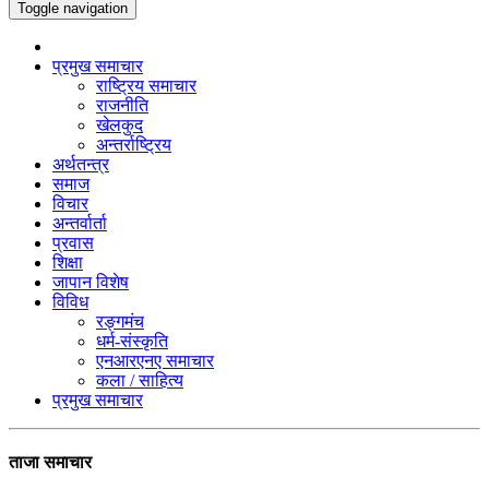
Toggle navigation
प्रमुख समाचार
राष्ट्रिय समाचार
राजनीति
खेलकुद
अन्तर्राष्ट्रिय
अर्थतन्त्र
समाज
विचार
अन्तर्वार्ता
प्रवास
शिक्षा
जापान विशेष
विविध
रङ्गमंच
धर्म-संस्कृति
एनआरएनए समाचार
कला / साहित्य
प्रमुख समाचार
ताजा समाचार