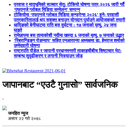
प्रवास र मातृभूमिको सञ्चार सेतु: टोकियो घोषणा पत्र-२०२६ जारी गर्दै
‘एफएनजे ग्लोबल मिडिया सम्मेलन’ सम्पन्न
टोकियोमा ‘एफएनजे ग्लोबल मिडिया कन्फ्रेन्स २०२६’ हुने; प्रवासी
पत्रकारितालाई थप सशक्त बनाउन योगदान पुर्याउने आयोजकको तयारी
धादिङको बेनीघाटमा राति बस दुर्घटना : १७ जनाको मृत्यु, २४ जना
घाइते
रामेछापमा बस तामाकोशी नदीमा खस्दा ६ जनाको मृत्यु, ७ जनाको उद्धार
‘रिब्राण्डिङ्ग रोडम्याप’ सहित एनआरएनए अध्यक्षमा डा. हेमराज शर्माको
उम्मेदवारी घोषणा
राष्ट्रपति पौडेल र जापानी प्रधानमन्त्री ताकाइचीबीच शिष्टाचार भेट:
सम्बन्ध सुदृढीकरण र लगानी भित्र्याउन जोड
जापानबाट “एउटै गुनासो” सार्वजनिक
-
जनहित न्युज
असार २२ गते २०७८