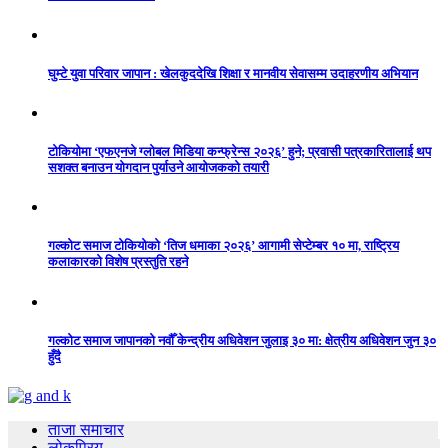
घुम्टे युवा परिवार जापान : खेलकुददेखि शिक्षा र मानवीय सेवासम्म उदाहरणीय अभियान
टोकियोमा ‘एफएनजे ग्लोबल मिडिया कन्फ्रेन्स २०२६’ हुने; प्रवासी पत्रकारितालाई थप
सशक्त बनाउन योगदान पुर्याउने आयोजकको तयारी
गल्कोट समाज टोकियोको ‘तिज धमाका २०२६’ आगामी सेप्टेम्बर १० मा, राष्ट्रिय
कलाकारको विशेष प्रस्तुति रहने
गल्कोट समाज जापानको नवौँ केन्द्रीय अधिवेशन जुलाइ ३० मा: क्षेत्रीय अधिवेशन जुन ३०
हुँदै
ताजा समाचार
लोकप्रिय