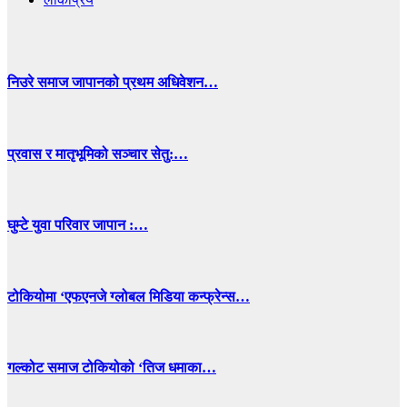
निउरे समाज जापानको प्रथम अधिवेशन…
प्रवास र मातृभूमिको सञ्चार सेतु:…
घुम्टे युवा परिवार जापान :…
टोकियोमा ‘एफएनजे ग्लोबल मिडिया कन्फ्रेन्स…
गल्कोट समाज टोकियोको ‘तिज धमाका…