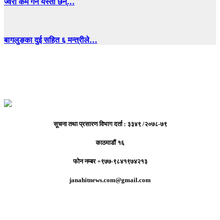
ज्वरो कम गर्ने यस्ता छन्…
बागलुङका दुई सहित ६ मन्त्रीले…
सूचना तथा प्रसारण विभाग दर्ता : ३३४९ /२०७८-७९
काठमाडौं १६
फोन नम्बर +९७७-९८४१९७४२१३
janahitnews.com@gmail.com