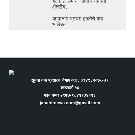
गल्कोट समाज जापान नागोया
क्षेत्रीय…
जापानमा प्रथम हाकोने कप
भलिबल…
सूचना तथा प्रसारण विभाग दर्ता : ३३४९ /२०७८-७९
काठमाडौं १६
फोन नम्बर +९७७-९८४१९७४२१३
janahitnews.com@gmail.com