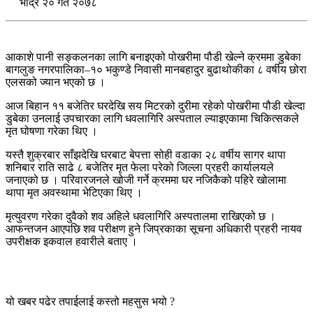
भाद्र २० गते २०७८
आकाशे पानी सङ्कलनका लागि बनाइएको पोखरीमा पौडी खेल्ने क्रममा डुबेका
बागलुङ नगरपालिका–१० भकुण्डे निवासी मानबहादुर बुढाथोकीका ८ वर्षीय छोरा
एलसको ज्यान भएको छ ।
आज बिहान ११ बजेतिर घरदेखि सय मिटरको दुरीमा रहेको पोखरीमा पौडी खेल्दा
डुबेका उनलाई उपचारका लागि धवलागिरि अस्पताल ल्याइएकामा चिकित्सकले
मृत घोषणा गरेका थिए ।
यस्तै शुक्रबार साँझदेखि घरबाट बेपत्ता सोही वडाका २८ वर्षीय सागर थापा
शनिबार राति साढे ८ बजेतिर मृत फेला परेको जिल्ला प्रहरी कार्यालयले
जनाएको छ । परिवारजनले खोजी गर्ने क्रममा घर नजिकैको पहिरे खोलामा
थापा मृत अवस्थामा भेटिएका थिए ।
मृत्युवरण गरेका दुवैको शव अहिले धवलागिरि अस्पतालमा राखिएको छ ।
आफन्तजन आएपछि शव परीक्षण हुने जिप्रकाका सूचना अधिकारी प्रहरी नायव
उपरीक्षक इकवाल हवारीले बताए ।
यो खबर पढेर तपाईलाई कस्तो महसुस भयो ?