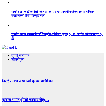
गल्कोट समाज टोकियोको ‘तिज धमाका २०२६’ आगामी सेप्टेम्बर १० मा, राष्ट्रिय
कलाकारको विशेष प्रस्तुति रहने
गल्कोट समाज जापानको नवौँ केन्द्रीय अधिवेशन जुलाइ ३० मा: क्षेत्रीय अधिवेशन जुन ३०
हुँदै
ताजा समाचार
लोकप्रिय
निउरे समाज जापानको प्रथम अधिवेशन…
प्रवास र मातृभूमिको सञ्चार सेतु:…