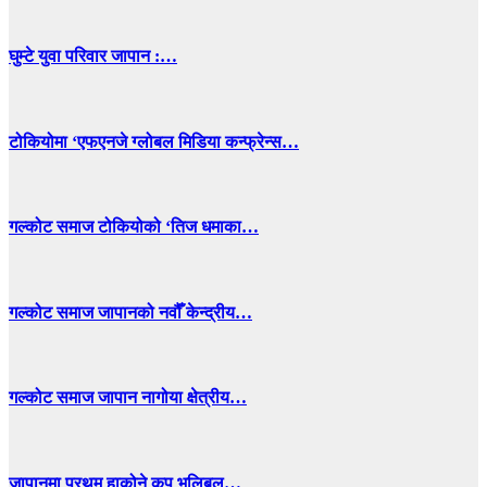
घुम्टे युवा परिवार जापान :…
टोकियोमा ‘एफएनजे ग्लोबल मिडिया कन्फ्रेन्स…
गल्कोट समाज टोकियोको ‘तिज धमाका…
गल्कोट समाज जापानको नवौँ केन्द्रीय…
गल्कोट समाज जापान नागोया क्षेत्रीय…
जापानमा प्रथम हाकोने कप भलिबल…