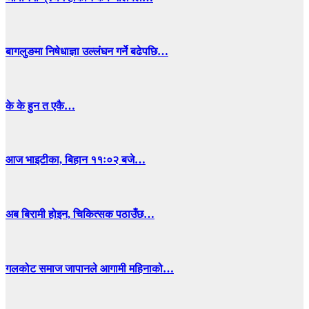
बागलुङमा निषेधाज्ञा उल्लंघन गर्ने बढेपछि…
के के हुन त एकै…
आज भाइटीका, बिहान ११ः०२ बजे…
अब बिरामी होइन, चिकित्सक पठाउँछ…
गलकोट समाज जापानले आगामी महिनाको…