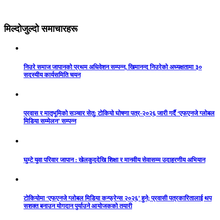
मिल्दोजुल्दो समाचारहरू
निउरे समाज जापानको प्रथम अधिवेशन सम्पन्न, खिमानन्द निउरेको अध्यक्षतामा ३०
सदस्यीय कार्यसमिति चयन
प्रवास र मातृभूमिको सञ्चार सेतु: टोकियो घोषणा पत्र-२०२६ जारी गर्दै ‘एफएनजे ग्लोबल
मिडिया सम्मेलन’ सम्पन्न
घुम्टे युवा परिवार जापान : खेलकुददेखि शिक्षा र मानवीय सेवासम्म उदाहरणीय अभियान
टोकियोमा ‘एफएनजे ग्लोबल मिडिया कन्फ्रेन्स २०२६’ हुने; प्रवासी पत्रकारितालाई थप
सशक्त बनाउन योगदान पुर्याउने आयोजकको तयारी