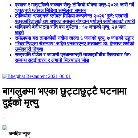
प्रवास र मातृभूमिको सञ्चार सेतु: टोकियो घोषणा पत्र-२०२६ जारी गर्दै
‘एफएनजे ग्लोबल मिडिया सम्मेलन’ सम्पन्न
टोकियोमा ‘एफएनजे ग्लोबल मिडिया कन्फ्रेन्स २०२६’ हुने; प्रवासी
पत्रकारितालाई थप सशक्त बनाउन योगदान पुर्याउने आयोजकको तयारी
धादिङको बेनीघाटमा राति बस दुर्घटना : १७ जनाको मृत्यु, २४ जना
घाइते
रामेछापमा बस तामाकोशी नदीमा खस्दा ६ जनाको मृत्यु, ७ जनाको उद्धार
‘रिब्राण्डिङ्ग रोडम्याप’ सहित एनआरएनए अध्यक्षमा डा. हेमराज शर्माको
उम्मेदवारी घोषणा
राष्ट्रपति पौडेल र जापानी प्रधानमन्त्री ताकाइचीबीच शिष्टाचार भेट:
सम्बन्ध सुदृढीकरण र लगानी भित्र्याउन जोड
बागलुङमा भएका छुट्टाछुट्टै घटनामा
दुईको मृत्यु
-
जनहित न्युज