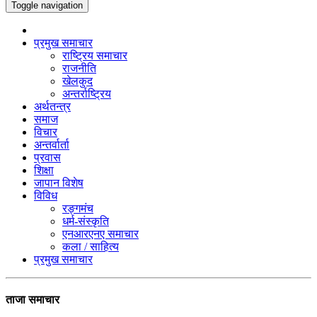
Toggle navigation
प्रमुख समाचार
राष्ट्रिय समाचार
राजनीति
खेलकुद
अन्तर्राष्ट्रिय
अर्थतन्त्र
समाज
विचार
अन्तर्वार्ता
प्रवास
शिक्षा
जापान विशेष
विविध
रङ्गमंच
धर्म-संस्कृति
एनआरएनए समाचार
कला / साहित्य
प्रमुख समाचार
ताजा समाचार