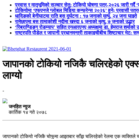
प्रवास र मातृभूमिको सञ्चार सेतु: टोकियो घोषणा पत्र-२०२६ जारी गर्दै 
टोकियोमा ‘एफएनजे ग्लोबल मिडिया कन्फ्रेन्स २०२६’ हुने; प्रवासी प
धादिङको बेनीघाटमा राति बस दुर्घटना : १७ जनाको मृत्यु, २४ जना घाइते
रामेछापमा बस तामाकोशी नदीमा खस्दा ६ जनाको मृत्यु, ७ जनाको उद्धार
‘रिब्राण्डिङ्ग रोडम्याप’ सहित एनआरएनए अध्यक्षमा डा. हेमराज शर्माको उ
राष्ट्रपति पौडेल र जापानी प्रधानमन्त्री ताकाइचीबीच शिष्टाचार भेट: सम
जापानको टोकियो नजिकै चलिरहेको एक्सप्र
लाग्यो
-
जनहित न्युज
कार्तिक १४ गते २०७८
जापानको टोकियो नजिकै चोफुमा आइतबार साँझ चलिरहेको रेलमा एक व्यक्तिले चक्क