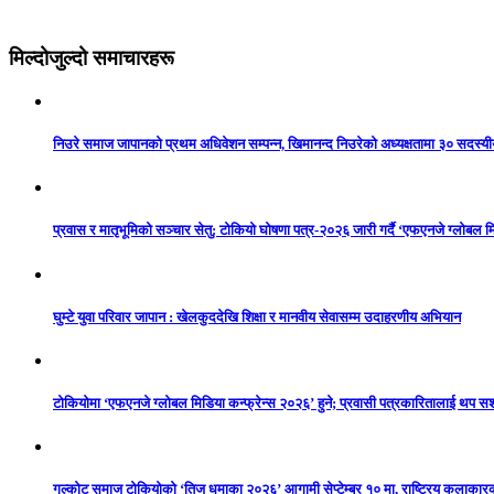
मिल्दोजुल्दो समाचारहरू
निउरे समाज जापानको प्रथम अधिवेशन सम्पन्न, खिमानन्द निउरेको अध्यक्षतामा ३० सदस्य
प्रवास र मातृभूमिको सञ्चार सेतु: टोकियो घोषणा पत्र-२०२६ जारी गर्दै ‘एफएनजे ग्लोबल मि
घुम्टे युवा परिवार जापान : खेलकुददेखि शिक्षा र मानवीय सेवासम्म उदाहरणीय अभियान
टोकियोमा ‘एफएनजे ग्लोबल मिडिया कन्फ्रेन्स २०२६’ हुने; प्रवासी पत्रकारितालाई थप 
गल्कोट समाज टोकियोको ‘तिज धमाका २०२६’ आगामी सेप्टेम्बर १० मा, राष्ट्रिय कलाकारको 