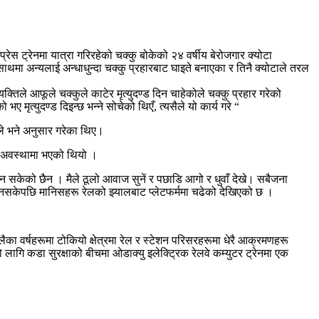
ट्रेनमा यात्रा गरिरहेको चक्कु बोकेको २४ वर्षीय बेरोजगार क्योटा
साथमा अन्यलाई अन्धाधुन्दा चक्कु प्रहारबाट घाइते बनाएका र तिनै क्योटाले तरल
क्तिले आफूले चक्कुले काटेर मृत्युदण्ड दिन चाहेकोले चक्कु प्रहार गरेको
मृत्युदण्ड दिइन्छ भन्ने सोचेको थिएँ, त्यसैले यो कार्य गरे “
ीले भने अनुसार गरेका थिए।
ो अवस्थामा भएको थियो ।
हुन सकेको छैन । मैले ठूलो आवाज सुनें र पछाडि आगो र धुवाँ देखे। सबैजना
ल्न नसकेपछि मानिसहरू रेलको झ्यालबाट प्लेटफर्ममा चढेको देखिएको छ ।
का वर्षहरूमा टोकियो क्षेत्रमा रेल र स्टेशन परिसरहरूमा धेरै आक्रमणहरू
ागि कडा सुरक्षाको बीचमा ओडाक्यु इलेक्ट्रिक रेलवे कम्युटर ट्रेनमा एक