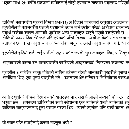
भएको साथै २४ वर्षीय एकजना व्यक्तिलाई सोही ट्रेनबाट तत्काल पक्राऊ गरिए
टोकियो महानगरीय प्रहरी विभाग (MPD) ले दिएको जानकारी अनुसार आइतबार बेलुक
हट्टोरीलाई महानगरीय प्रहरी प्रभागले ज्यान मार्ने उद्योग गरेको आरोपमा घटनास
पदार्थ छर्केका कारण आगोको धुवाँबाट अन्य यात्रुहरु घाइते भएको बताईएको छ
टोकियो फायर डिपार्टमेन्टले पनि ट्रेनको पाँचौं डिब्बामा आगो लागेको र १० जना घ
बताएका छन । ल अनुसन्धान अधिकारीका अनुसार उनले अनुसन्धानमा भने, “म एक व्यक्ति
हट्टोरीले हरियो शर्ट, टाई र नीलो सूट र कोट जस्तो लुगा लगाएका थिए, र भित्र 
आइतवारको घटना रेल यातायातसँग जोडिएको आक्रमणको स्ट्रिङमा सबैभन्दा नयाँ 
प्रहरीले ८ बजेतिर चक्कु बोकेको व्यक्ति ट्रेनमा रहेको जानकारी प्रहरीले प्रा
आतंकित थिए, एक पुरुष यात्रीले भने। घटनाका धेरै तस्बिर र भिडियोहरू प्रत्यक
आगो र धुवाँको बीचमा देख्न नसक्ने यात्रुहरूमा त्रास फैलाउने मध्यको यो घटना
भएका छन्। अगस्टमा टोकियोको सबवे स्टेशनमा एक व्यक्तिले अर्को व्यक्तिको अन
व्यक्तिले यात्रुहरूलाई छुरा प्रहार गरेका थिए।त्यस्तै उएनोमा पनि यस्तै घटना
यो खबर पढेर तपाईलाई कस्तो महसुस भयो ?