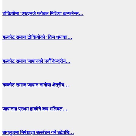
टोकियोमा ‘एफएनजे ग्लोबल मिडिया कन्फ्रेन्स…
गल्कोट समाज टोकियोको ‘तिज धमाका…
गल्कोट समाज जापानको नवौँ केन्द्रीय…
गल्कोट समाज जापान नागोया क्षेत्रीय…
जापानमा प्रथम हाकोने कप भलिबल…
बागलुङमा निषेधाज्ञा उल्लंघन गर्ने बढेपछि…