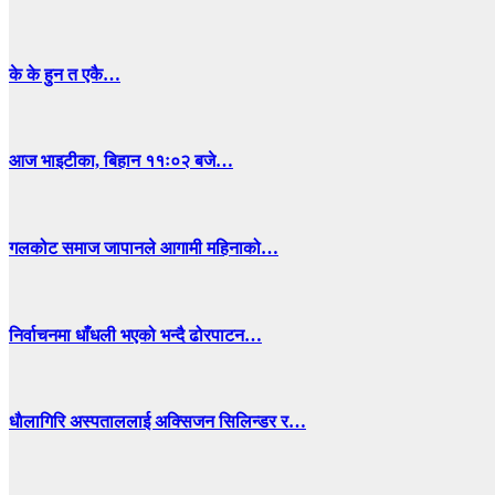
के के हुन त एकै…
आज भाइटीका, बिहान ११ः०२ बजे…
गलकोट समाज जापानले आगामी महिनाको…
निर्वाचनमा धाँधली भएको भन्दै ढोरपाटन…
धाैलागिरि अस्पताललाई अक्सिजन सिलिन्डर र…