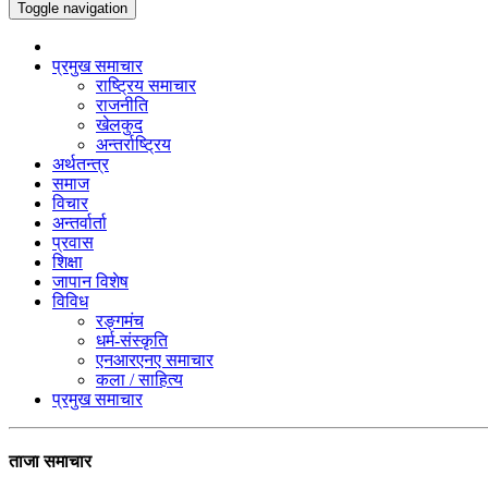
Toggle navigation
प्रमुख समाचार
राष्ट्रिय समाचार
राजनीति
खेलकुद
अन्तर्राष्ट्रिय
अर्थतन्त्र
समाज
विचार
अन्तर्वार्ता
प्रवास
शिक्षा
जापान विशेष
विविध
रङ्गमंच
धर्म-संस्कृति
एनआरएनए समाचार
कला / साहित्य
प्रमुख समाचार
ताजा समाचार