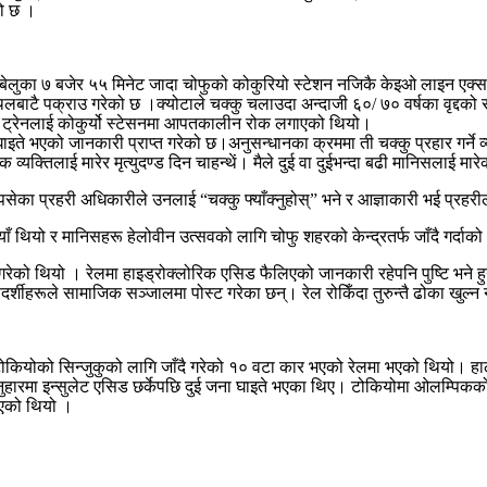
को छ ।
ा ७ बजेर ५५ मिनेट जादा चोफुको कोकुरियो स्टेशन नजिकै केइओ लाइन एक्सप्रेस 
्थलबाटै पक्राउ गरेको छ ।क्योटाले चक्कु चलाउदा अन्दाजी ६०/ ७० वर्षका वृद्दको 
 । ट्रेनलाई कोकुर्यो स्टेसनमा आपतकालीन रोक लगाएको थियो।
ाइते भएको जानकारी प्राप्त गरेको छ।अनुसन्धानका क्रममा ती चक्कु प्रहार गर्ने व्य
लाई मारेर मृत्युदण्ड दिन चाहन्थें। मैले दुई वा दुईभन्दा बढी मानिसलाई मारेको भए 
पसेका प्रहरी अधिकारीले उनलाई “चक्कु फ्याँक्नुहोस्” भने र आज्ञाकारी भई प्रहर
थियो र मानिसहरू हेलोवीन उत्सवको लागि चोफु शहरको केन्द्रतर्फ जाँदै गर्दाक
प्त गरेको थियो । रेलमा हाइड्रोक्लोरिक एसिड फैलिएको जानकारी रहेपनि पुष्टि भने 
्षदर्शीहरूले सामाजिक सञ्जालमा पोस्ट गरेका छन्। रेल रोकिँदा तुरुन्तै ढोका खु
 टोकियोको सिन्जुकुको लागि जाँदै गरेको १० वटा कार भएको रेलमा भएको थियो। हालै
ुहारमा इन्सुलेट एसिड छर्केपछि दुई जना घाइते भएका थिए। टोकियोमा ओलम्पिकको ल
 भएको थियो ।