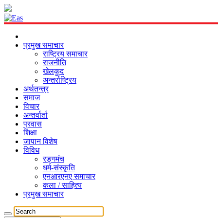
प्रमुख समाचार
राष्ट्रिय समाचार
राजनीति
खेलकुद
अन्तर्राष्ट्रिय
अर्थतन्त्र
समाज
विचार
अन्तर्वार्ता
प्रवास
शिक्षा
जापान विशेष
विविध
रङ्गमंच
धर्म-संस्कृति
एनआरएनए समाचार
कला / साहित्य
प्रमुख समाचार