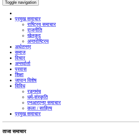
Toggle navigation
प्रमुख समाचार
राष्ट्रिय समाचार
राजनीति
खेलकुद
अन्तर्राष्ट्रिय
अर्थतन्त्र
समाज
विचार
अन्तर्वार्ता
प्रवास
शिक्षा
जापान विशेष
विविध
रङ्गमंच
धर्म-संस्कृति
एनआरएनए समाचार
कला / साहित्य
प्रमुख समाचार
ताजा समाचार