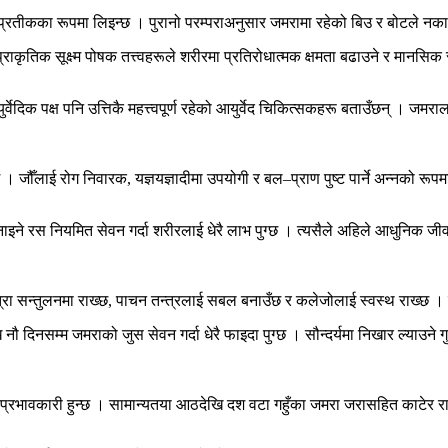
दको प्रतीकका रूपमा लिइन्छ । पुरानो परम्पराअनुसार जमरामा रहेको बिउ र बोटले नका
्राकृतिक सूक्ष्म पोषक तत्त्वहरूले शरीरमा प्रतिरोधात्मक क्षमता बढाउने र मानसिक स
्वेदिक पक्ष पनि उत्तिकै महत्त्वपूर्ण रहेको आयुर्वेद चिकित्सकहरू बताउँछन् । जमर
। जौँलाई रोग निवारक, यज्ञयज्ञादीमा उपयोगी र बल–प्राण पुष्ट पार्ने अन्नको रू
इने रस नियमित सेवन गर्दा शरीरलाई धेरै लाभ पुग्छ । त्यसैले अहिले आधुनिक जीवन
्रा सन्तुलनमा राख्छ, पाचन तन्त्रलाई सबल बनाउँछ र कलेजोलाई स्वस्थ राख्छ ।
 दिनसम्म जमराको जुस सेवन गर्दा धेरै फाइदा पुग्छ । सौन्दर्यमा निखार ल्याउने गु
प्रभावकारी हुन्छ । सामान्यतया आठदेखि दश वटा गहुँका जमरा जरासहित काटेर र