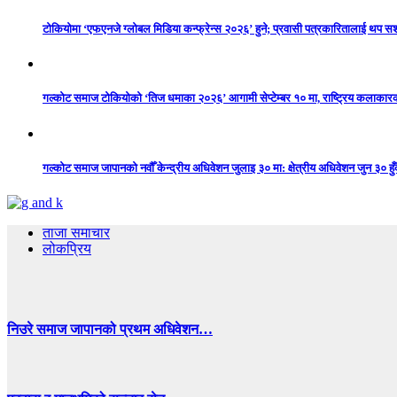
टोकियोमा ‘एफएनजे ग्लोबल मिडिया कन्फ्रेन्स २०२६’ हुने; प्रवासी पत्रकारितालाई थप 
गल्कोट समाज टोकियोको ‘तिज धमाका २०२६’ आगामी सेप्टेम्बर १० मा, राष्ट्रिय कलाकारको 
गल्कोट समाज जापानको नवौँ केन्द्रीय अधिवेशन जुलाइ ३० मा: क्षेत्रीय अधिवेशन जुन ३० हुँद
ताजा समाचार
लोकप्रिय
निउरे समाज जापानको प्रथम अधिवेशन…