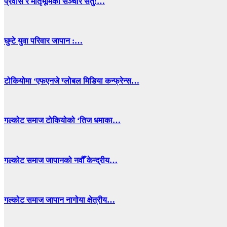
प्रवास र मातृभूमिको सञ्चार सेतु:…
घुम्टे युवा परिवार जापान :…
टोकियोमा ‘एफएनजे ग्लोबल मिडिया कन्फ्रेन्स…
गल्कोट समाज टोकियोको ‘तिज धमाका…
गल्कोट समाज जापानको नवौँ केन्द्रीय…
गल्कोट समाज जापान नागोया क्षेत्रीय…