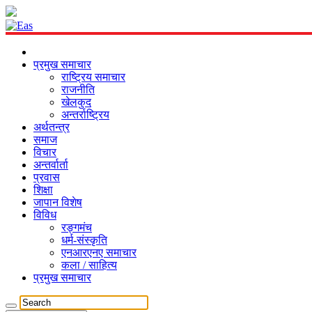
प्रमुख समाचार
राष्ट्रिय समाचार
राजनीति
खेलकुद
अन्तर्राष्ट्रिय
अर्थतन्त्र
समाज
विचार
अन्तर्वार्ता
प्रवास
शिक्षा
जापान विशेष
विविध
रङ्गमंच
धर्म-संस्कृति
एनआरएनए समाचार
कला / साहित्य
प्रमुख समाचार