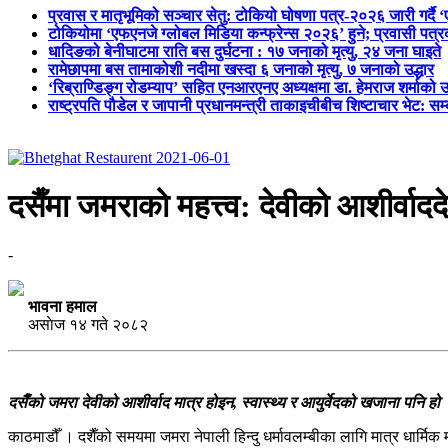
प्रवास र मातृभूमिको सञ्चार सेतु: टोकियो घोषणा पत्र-२०२६ जारी गर्दै 
टोकियोमा ‘एफएनजे ग्लोबल मिडिया कन्फ्रेन्स २०२६’ हुने; प्रवासी प
धादिङको बेनीघाटमा राति बस दुर्घटना : १७ जनाको मृत्यु, २४ जना घाइते
रामेछापमा बस तामाकोशी नदीमा खस्दा ६ जनाको मृत्यु, ७ जनाको उद्धार
‘रिब्राण्डिङ्ग रोडम्याप’ सहित एनआरएनए अध्यक्षमा डा. हेमराज शर्माको उ
राष्ट्रपति पौडेल र जापानी प्रधानमन्त्री ताकाइचीबीच शिष्टाचार भेट: सम
दसैँमा जमराको महत्त्व: देवीको आशीर्वाददे
-
भावना हमाल
असाेज १४ गते २०८२
दसैँको जमरा देवीको आशीर्वाद मात्र होइन, स्वास्थ्य र आयुर्वेदको खजाना पनि ह
काठमाडौँ । दशैँको समयमा जमरा नेपाली हिन्दु धर्मावलम्बीका लागि मात्र धार्मिक म