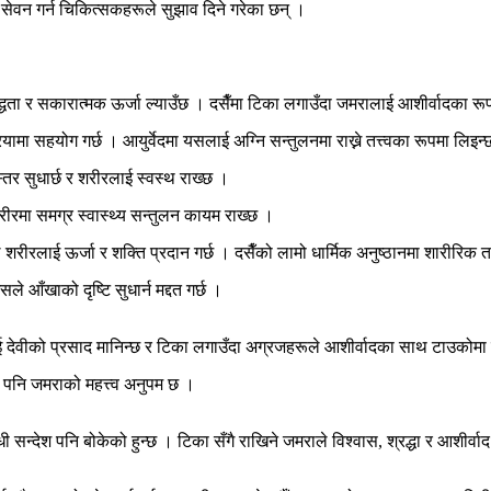
सेवन गर्न चिकित्सकहरूले सुझाव दिने गरेका छन् ।
ुद्धता र सकारात्मक ऊर्जा ल्याउँछ । दसैँमा टिका लगाउँदा जमरालाई आशीर्वादका रू
ामा सहयोग गर्छ । आयुर्वेदमा यसलाई अग्नि सन्तुलनमा राख्ने तत्त्वका रूपमा लिइन
स्तर सुधार्छ र शरीरलाई स्वस्थ राख्छ ।
शरीरमा समग्र स्वास्थ्य सन्तुलन कायम राख्छ ।
े शरीरलाई ऊर्जा र शक्ति प्रदान गर्छ । दसैँको लामो धार्मिक अनुष्ठानमा शारीरि
ले आँखाको दृष्टि सुधार्न मद्दत गर्छ ।
लाई देवीको प्रसाद मानिन्छ र टिका लगाउँदा अग्रजहरूले आशीर्वादका साथ टाउकोमा र
िले पनि जमराको महत्त्व अनुपम छ ।
्धी सन्देश पनि बोकेको हुन्छ । टिका सँगै राखिने जमराले विश्वास, श्रद्धा र आशीर्व