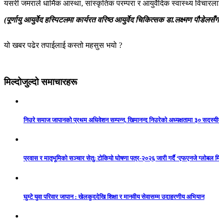
यसरी जमराले धार्मिक आस्था, सांस्कृतिक परम्परा र आयुर्वेदिक स्वास्थ्य विचारल
(पूर्णायु आयुर्वेद हस्पिटलमा कार्यरत वरिष्ठ आयुर्वेद चिकित्सक डा.लक्ष्मण पौडे
यो खबर पढेर तपाईलाई कस्तो महसुस भयो ?
मिल्दोजुल्दो समाचारहरू
निउरे समाज जापानको प्रथम अधिवेशन सम्पन्न, खिमानन्द निउरेको अध्यक्षतामा ३० सदस्य
प्रवास र मातृभूमिको सञ्चार सेतु: टोकियो घोषणा पत्र-२०२६ जारी गर्दै ‘एफएनजे ग्लोबल मि
घुम्टे युवा परिवार जापान : खेलकुददेखि शिक्षा र मानवीय सेवासम्म उदाहरणीय अभियान