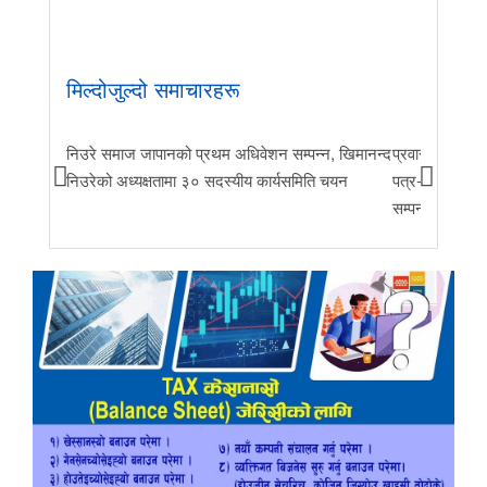
मिल्दोजुल्दो समाचारहरू
निउरे समाज जापानको प्रथम अधिवेशन सम्पन्न, खिमानन्द
प्रवास र मातृभूम
निउरेको अध्यक्षतामा ३० सदस्यीय कार्यसमिति चयन
पत्र-२०२६ जारी 
सम्पन्न