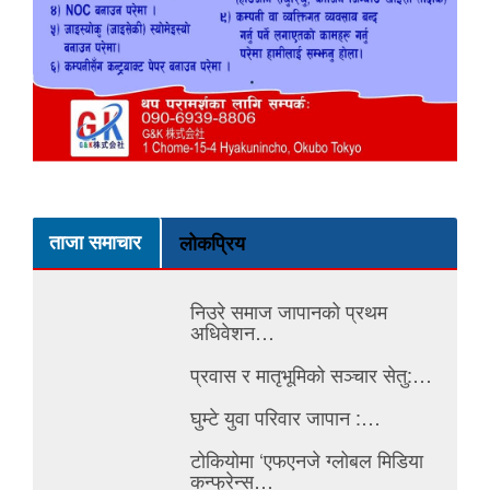
ताजा समाचार
लोकप्रिय
निउरे समाज जापानको प्रथम
अधिवेशन…
प्रवास र मातृभूमिको सञ्चार सेतु:…
घुम्टे युवा परिवार जापान :…
टोकियोमा ‘एफएनजे ग्लोबल मिडिया
कन्फ्रेन्स…