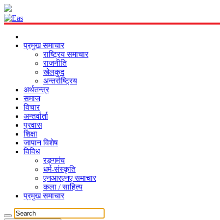
प्रमुख समाचार
राष्ट्रिय समाचार
राजनीति
खेलकुद
अन्तर्राष्ट्रिय
अर्थतन्त्र
समाज
विचार
अन्तर्वार्ता
प्रवास
शिक्षा
जापान विशेष
विविध
रङ्गमंच
धर्म-संस्कृति
एनआरएनए समाचार
कला / साहित्य
प्रमुख समाचार