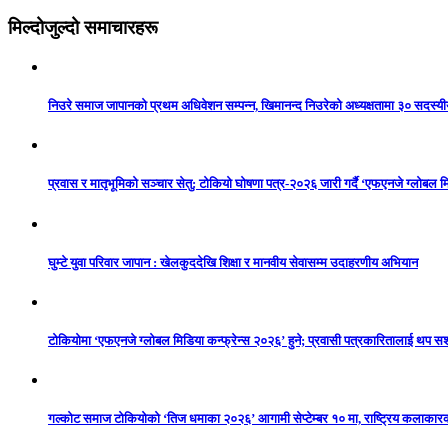
मिल्दोजुल्दो समाचारहरू
निउरे समाज जापानको प्रथम अधिवेशन सम्पन्न, खिमानन्द निउरेको अध्यक्षतामा ३० सदस्य
प्रवास र मातृभूमिको सञ्चार सेतु: टोकियो घोषणा पत्र-२०२६ जारी गर्दै ‘एफएनजे ग्लोबल मि
घुम्टे युवा परिवार जापान : खेलकुददेखि शिक्षा र मानवीय सेवासम्म उदाहरणीय अभियान
टोकियोमा ‘एफएनजे ग्लोबल मिडिया कन्फ्रेन्स २०२६’ हुने; प्रवासी पत्रकारितालाई थप 
गल्कोट समाज टोकियोको ‘तिज धमाका २०२६’ आगामी सेप्टेम्बर १० मा, राष्ट्रिय कलाकारको 