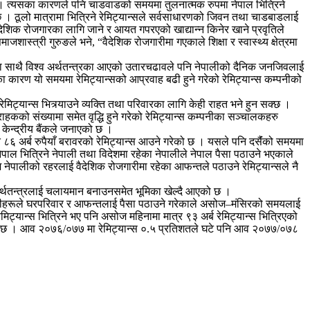
न् । त्यसका कारणले पनि चाडवाडको समयमा तुलनात्मक रुपमा नेपाल भित्रिने
ख छ । ठूलो मात्रामा भित्रिने रेमिट्यान्सले सर्वसाधारणको जिवन तथा चाडबाडलाई
र वैदेशिक रोजगारका लागि जाने र आयत गपरएको खाद्यान्न किनेर खाने प्रवृतिले
ास्त्री गुरुङले भने, “वैदेशिक रोजगारीमा गएकाले शिक्षा र स्वास्थ्य क्षेत्रमा
 त्यसका साथै विश्व अर्थतन्त्रका आएको उतारचढावले पनि नेपालीको दैनिक जनजिवलाई
का कारण यो समयमा रेमिट्यान्सको आप्रवाह बढी हुने गरेको रेमिट्यान्स कम्पनीको
मिट्यान्स भित्र्याउने व्यक्ति तथा परिवारका लागि केही राहत भने हुन सक्छ ।
ाहकको संख्यामा समेत वृद्धि हुने गरेको रेमिट्यान्स कम्पनीका सञ्चालकहरु
 केन्द्रीय बैंकले जनाएको छ ।
 ८६ अर्ब रुपैयाँ बरावरको रेमिट्यान्स आउने गरेको छ । यसले पनि दसैंंको समयमा
पाल भित्रिने नेपाली तथा विदेशमा रहेका नेपालीले नेपाल पैसा पठाउने भएकाले
 नेपालीको रहरलाई वैदेशिक रोजगारीमा रहेका आफन्तले पठाउने रेमिट्यान्सले नै
संै अर्थतन्त्रलाई चलायमान बनाउनसमेत भूमिका खेल्दै आएको छ ।
ेपालीहरूले घरपरिवार र आफन्तलाई पैसा पठाउने गरेकाले असोज–मंसिरको समयलाई
मिट्यान्स भित्रिने भए पनि असोज महिनामा मात्र ९३ अर्ब रेमिट्यान्स भित्रिएको
ो छ । आव २०७६/०७७ मा रेमिट्यान्स ०.५ प्रतिशतले घटे पनि आव २०७७/०७८