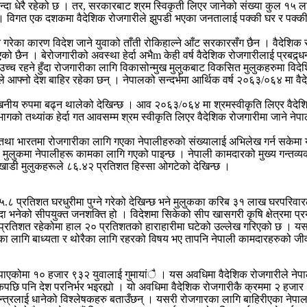
दा धेरै रहेको छ । तर, सरकारबाट श्रम स्विकृती लिएर जानेको संख्या कुल १५ ल
ो छ । विगत एक दशकमा वैदेशिक रोजगारीले झुपडी भएका जनतालाई पक्की घर र पक्क
ने गरेका कारण विदेश जाने युवाको ताँती रोकिहाल्ने आँट सरकारसँग छैन । वैदेशिक 
ो छैन । बेरोजगारीको अवस्था हेर्दा अभैm केही वर्ष वैदेशिक रोजगारीलाई प्रबद्र्धन 
्च रहने हुँदा रोजगारीका लागि विकासोन्मुख मुलुकबाट विकसित मुलुकहरुमा विदेश
्नो देश बाहिर रहेका छन् । नेपालको सन्दर्भमा आर्थिक वर्ष २०६३/०६४ मा वैदे
्लेखनीय रुपमा बढ्न थालेको देखिन्छ । आव २०६३/०६४ मा श्रमस्वीकृति लिएर वैदे
को तथ्यांक हेर्दा गत आवसम्म श्रम स्वीकृति लिएर वैदेशिक रोजगारीमा जाने नेप
र तथा भारतमा रोजगारीका लागि गएका नेपालीहरुको संख्यालाई अभिलेख गर्न सकेमा
 मुलुकमा नेपालीहरू कामका लागि गएको पाइन्छ । नेपाली कामदारको मुख्य गन्तव्य
 खाडी मुलुकहरूले ८६.४२ प्रतिशत हिस्सा ओगटेको देखिन्छ ।
को ५५.८ प्रतिशत घरधुरीमा पुग्ने गरेको देखिन्छ भने मुलुकका करिब ३१ लाख घरपरि
दा भनेको सीपयुक्त जनशक्ति हो । विदेशमा सिकेको सीप खासगरी कृषि क्षेत्रमा प्रयोग
प्रतिशत रहेकोमा हाल २० प्रतिशतको हाराहारीमा घटेको उल्लेख गरिएको छ । यसरी ग
धेरैका लागि बाध्यता र थोरैका लागि रहरको विषय भए तापनि नेपाली कामदारहरुको जी
स पाएकोमा १० हजार ९३२ युवालाई गुमायांै । यस अवधिमा वैदेशिक रोजगारीले ने
कपछि पनि देश परनिर्भर भइरह्यो । यो अवधिमा वैदेशिक रोजगारीकै क्रममा २ हजार
र्थतन्त्रलाई धानेको विश्लेषकहरु बताउँछन् । यसरी रोजगारका लागि बाहिरीएका ने