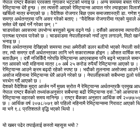
नेपाल राष्ट्र बैंकका प्रवक्ता गुणाकर भट्टको भनाइ छ । अन्य समयमा बचत गरेर
रेमिट्यान्स धेरै हुन्छ । तर त्यसरी आएको रेमिट्यान्स आयात गरेर ल्याइएका विल
खर्चिलो मात्र बनाएको छ । वैदेशिक रोजगार बिज्ञ एवम समाजशास्त्री डा. गणेश गुरु
समग्र अर्थतन्त्रमा पनि असर गरेको बताए । “वैदेशिक रोजगारीमा गएको युवाले आफू ग
समेत धेरै खर्च गर्ने गरेका छन् ।”
चाडपर्वका अवसरमा उपभोग्य बस्तुको मूल्य वढ्ने गर्छ । दसैंको अवसरमा व्यापारी
प्रत्यक्ष प्रभाव पारेको छ । चाडवाडमा नेपालीहरुको नयाँ लुगा लगाउने, मिठो खा
भनाइ छ ।
विश्व अर्थतन्त्रमा देखिएको समस्या तथा अमेरीकी डलर बलीयो भएको नेपाली सर्वसा
तर, त्यो समग्र दसैं अर्थतन्त्रका लागि भने सकारात्मक होइन । औसत वार्षिक रुप
बताउँछन् । दसैं नजिकिँदै गरेपछि रेमिट्यान्स आप्रबाहमा पनि बढ्ने भएकाले समा
गत आवको भदौ महिनामा मात्र ८० अर्ब २५ करोड रुपैयाँ रेमिट्यान्स आएको छ । अघ
रेमिट्यान्स आउने क्रम बढ्दो रहेको स्पष्ट छ । भदौको तुलनामा असोजमा आउने रे
असोज महिनामा रेमिट्यान्स धेरै आउने गरेको छ । नेपालीहरूको सबैभन्दा ठूलो पर
भरथेग गर्दै आएको छ ।
देशको वैदेशिक मुद्रा आर्जन गर्ने मुख्य स्रोत नै रेमिट्यान्स अर्थतन्त्रकै प्र
नेपाल राष्ट्र बैंकको तथ्यांकअनुसार सबैभन्दा बढी रेमिट्यान्स दसंैको आसप
रेमिट्यान्स वहारको समय मानिन्छ । राष्ट्र बैंकका अनुसार आर्थिक वर्ष २०७७/०७
छ । आर्थिक वर्ष २०७८/०७९ को पहिलो महिनामै रेमिट्यान्समा गिरावट आएको
मा भने ९.८ प्रतिशतले वृद्धि भएको थियो ।
यो खबर पढेर तपाईलाई कस्तो महसुस भयो ?