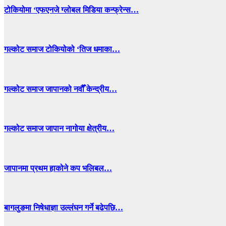
टोकियोमा ‘एफएनजे ग्लोबल मिडिया कन्फ्रेन्स…
गल्कोट समाज टोकियोको ‘तिज धमाका…
गल्कोट समाज जापानको नवौँ केन्द्रीय…
गल्कोट समाज जापान नागोया क्षेत्रीय…
जापानमा प्रथम हाकोने कप भलिबल…
बागलुङमा निषेधाज्ञा उल्लंघन गर्ने बढेपछि…