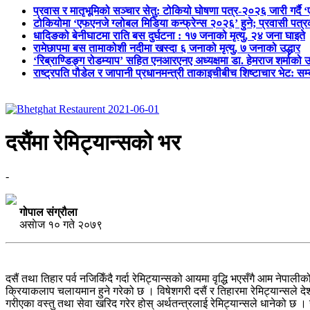
प्रवास र मातृभूमिको सञ्चार सेतु: टोकियो घोषणा पत्र-२०२६ जारी गर्दै 
टोकियोमा ‘एफएनजे ग्लोबल मिडिया कन्फ्रेन्स २०२६’ हुने; प्रवासी प
धादिङको बेनीघाटमा राति बस दुर्घटना : १७ जनाको मृत्यु, २४ जना घाइते
रामेछापमा बस तामाकोशी नदीमा खस्दा ६ जनाको मृत्यु, ७ जनाको उद्धार
‘रिब्राण्डिङ्ग रोडम्याप’ सहित एनआरएनए अध्यक्षमा डा. हेमराज शर्माको उ
राष्ट्रपति पौडेल र जापानी प्रधानमन्त्री ताकाइचीबीच शिष्टाचार भेट: सम
दसैंमा रेमिट्यान्सको भर
-
गोपाल संग्रौला
असाेज १० गते २०७९
दसैं तथा तिहार पर्व नजिकिँदै गर्दा रेमिट्यान्सको आयमा वृद्धि भएसँगै आम ने
क्रियाकलाप चलायमान हुने गरेको छ । विषेशगरी दसैं र तिहारमा रेमिट्यान्सले 
गरीएका वस्तु तथा सेवा खरिद गरेर होस् अर्थतन्त्रलाई रेमिट्यान्सले धानेको छ । खर