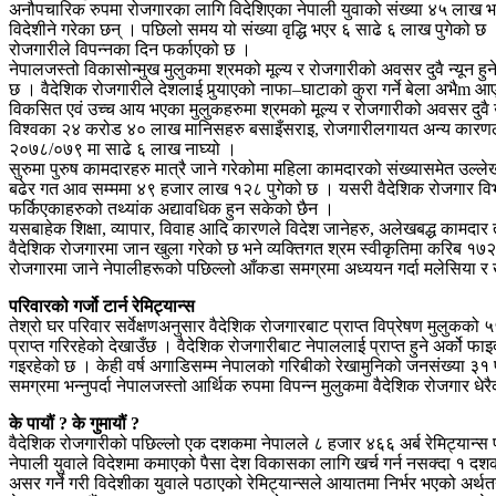
अनौपचारिक रुपमा रोजगारका लागि विदेशिएका नेपाली युवाको संख्या ४५ लाख भन्
विदेशीने गरेका छन् । पछिलो समय यो संख्या वृद्धि भएर ६ साढे ६ लाख पुगेक
रोजगारीले विपन्नका दिन फर्काएको छ ।
नेपालजस्तो विकासोन्मुख मुलुकमा श्रमको मूल्य र रोजगारीको अवसर दुवै न्यून हु
छ । वैदेशिक रोजगारीले देशलाई पुर्‍याएको नाफा–घाटाको कुरा गर्ने बेला अभैm आएक
विकसित एवं उच्च आय भएका मुलुकहरुमा श्रमको मूल्य र रोजगारीको अवसर दुवै उच
विश्वका २४ करोड ४० लाख मानिसहरु बसाइँसराइ, रोजगारीलगायत अन्य कारणले आफ
२०७८/०७९ मा साढे ६ लाख नाघ्यो ।
सुरुमा पुरुष कामदारहरु मात्रै जाने गरेकोमा महिला कामदारको संख्यासमेत उल
बढेर गत आव सम्ममा ४९ हजार लाख १२८ पुगेको छ । यसरी वैदेशिक रोजगार विभाग
फर्किएकाहरुको तथ्यांक अद्यावधिक हुन सकेको छैन ।
यसबाहेक शिक्षा, व्यापार, विवाह आदि कारणले विदेश जानेहरु, अलेखबद्ध कामदा
वैदेशिक रोजगारमा जान खुला गरेको छ भने व्यक्तिगत श्रम स्वीकृतिमा करिब १७२
रोजगारमा जाने नेपालीहरूको पछिल्लो आँकडा समग्रमा अध्ययन गर्दा मलेसिया र
परिवारको गर्जो टार्न रेमिट्यान्स
तेश्रो घर परिवार सर्वेक्षणअनुसार वैदेशिक रोजगारबाट प्राप्त विप्रेषण मुलुक
प्राप्त गरिरहेको देखाउँछ । वैदेशिक रोजगारीबाट नेपाललाई प्राप्त हुने अर्को फाइ
गइरहेको छ । केही वर्ष अगाडिसम्म नेपालको गरिबीको रेखामुनिको जनसंख्या ३१ 
समग्रमा भन्नुपर्दा नेपालजस्तो आर्थिक रुपमा विपन्न मुलुकमा वैदेशिक रोजगार 
के पायौं ? के गुमायौं ?
वैदेशिक रोजगारीको पछिल्लो एक दशकमा नेपालले ८ हजार ४६६ अर्ब रेमिट्यान्
नेपाली युवाले विदेशमा कमाएको पैसा देश विकासका लागि खर्च गर्न नसक्दा १ दश
असर गर्ने गरी विदेशीका युवाले पठाएको रेमिट्यान्सले आयातमा निर्भर भएको अ