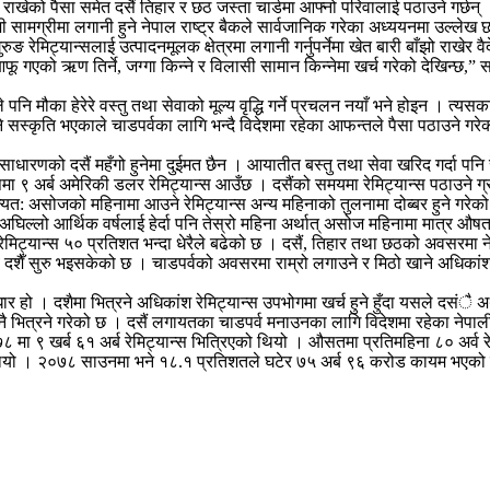
 राखेको पैसा समेत दसैं तिहार र छठ जस्ता चार्डमा आफ्नो परिवालाई पठाउने गर्छ
ाशी सामग्रीमा लगानी हुने नेपाल राष्ट्र बैकले सार्वजानिक गरेका अध्ययनमा उल्ले
ङ रेमिट्यान्सलाई उत्पादनमूलक क्षेत्रमा लगानी गर्नुपर्नेमा खेत बारी बाँझो राखे
एको ऋण तिर्ने, जग्गा किन्ने र विलासी सामान किन्नेमा खर्च गरेको देखिन्छ,” समाजश
ले पनि मौका हेरेरे वस्तु तथा सेवाको मूल्य वृद्धि गर्ने प्रचलन नयाँ भने होइन ।
ने सस्कृति भएकाले चाडपर्वका लागि भन्दै विदेशमा रहेका आफन्तले पैसा पठाउने गरे
धारणको दसैं महँगो हुनेमा दुईमत छैन । आयातीत बस्तु तथा सेवा खरिद गर्दा पनि रे
मा ९ अर्ब अमेरिकी डलर रेमिट्यान्स आउँछ । दसैंको समयमा रेमिट्यान्स पठाउने ग्र
न्यत: असोजको महिनामा आउने रेमिट्यान्स अन्य महिनाको तुलनामा दोब्बर हुने गरेको
िल्लो आर्थिक वर्षलाई हेर्दा पनि तेस्रो महिना अर्थात् असोज महिनामा मात्र औषत
मिट्यान्स ५० प्रतिशत भन्दा धेरैले बढेको छ । दसैं, तिहार तथा छठको अवसरमा ने
्व दशैँ सुरु भइसकेको छ । चाडपर्वको अवसरमा राम्रो लगाउने र मिठो खाने अधिकांश
मुख आधार हो । दशैमा भित्रने अधिकांश रेमिट्यान्स उपभोगमा खर्च हुने हुँदा यसले द
ास नै भित्रने गरेको छ । दसैं लगायतका चाडपर्व मनाउनका लागि विदेशमा रहेका न
८ मा ९ खर्ब ६१ अर्ब रेमिट्यान्स भित्रिएको थियो । औसतमा प्रतिमहिना ८० अर्व रे
 थियो । २०७८ साउनमा भने १८.१ प्रतिशतले घटेर ७५ अर्ब ९६ करोड कायम भएक