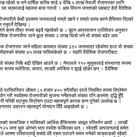
ाख रहेको छ भने वार्षिक करिब साढे ४ देखि ५ लाख नेपाली रोजगारका लागि
ी घर भएकालाई महलमा बास गरायो । आम विपन्न जनताको पक्षबाट हेर्दा वैदेशिक
रोजगारीले केही हदसम्म जनतालाई राम्रो खाने र राम्रो घरमा बस्ने हैसियत दिएको
गनुपर्ने देखिन्छ ।
िने क्रम तीव्र रुपमा बढ्दै गइरहेको छ । यूएन आप्रवासन प्रतिवेदन अनुसार
शिक रोजगारीमा जाने कूल संख्या २ लाख थियो भने यो संख्या बढेर आव
शिक रोजगारमा जाने महिला कामदार संख्या ३९० जनामात्र रहेकोमा हाल यो संख्या
ालीहरुको संख्या ४५ लाख नाघिसकेको छ । यद्यपि वैदेशिक रोजगारीबाट
 यो संख्या निकै बढी देखिन आउने छ । नेपालले ११० मुलुकलाई संस्थागत रूपमा
का रूपमा मलेसिया, कतार, साउदी अरेबिया र यूएई रहेका छन् । वैदेशिक
वारले प्रतिपरिवार औसत ८० हजार ४०० रुपैयाँका दरले नियमित रुपमा विप्रेषण
 गरी स्वदेशमा रोजगारीको सृजना गर्नेहरुको संख्या पनि क्रमश: वृद्धि हुँदै
रिबी घट्नुमा विप्रेषण एउटा महत्वपूर्ण कारक बन्न पुगेको उल्लेख छ ।
वनस्तर उकास्न महत्वपूर्ण योगदान दिँदै आइरहेको छ ।
पालको सामाजिक र व्यक्तिको आर्थिक हैसियतमा आमूल परिवर्तन आयो । लाखौं
 १२५ जना युवा अंगभंग भएर स्वदेश फर्किएका छन् । स्वेदशी उत्पादनलाई समेत
पालले आफ्ना परिवारलाई सक्दो धेरै रकम पठाउने समय भनेको चाडवाडको रहेको