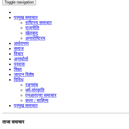
Toggle navigation
प्रमुख समाचार
राष्ट्रिय समाचार
राजनीति
खेलकुद
अन्तर्राष्ट्रिय
अर्थतन्त्र
समाज
विचार
अन्तर्वार्ता
प्रवास
शिक्षा
जापान विशेष
विविध
रङ्गमंच
धर्म-संस्कृति
एनआरएनए समाचार
कला / साहित्य
प्रमुख समाचार
ताजा समाचार