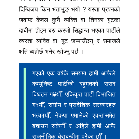
दिग्विजय किन भताभुङ् भयो ? यस्ता प्रश्नको
जवाफ केवल कुनै व्यक्ति वा तिनका गुटका
दाबीमा होइन बरु कस्तो सिद्धान्त भएका पार्टीले
त्यस्ता व्यक्ति वा गुट जन्माउँछन् र समाजले
क्षति ब्यहोर्छ भनेर खोज्नु पर्छ ।
गएको एक वर्षकै समयमा हामी आफैले
कम्युनिष्ट पार्टीको बहुमतको संसद
विघटन ग¥यौँ, एकिकृत पार्टी विभाजित
ग¥यौँ, संघीय र प्रादेशिक सरकारहरु
भत्कायौँ, नेकपा एमालेको एकतासमेत
बचाउन सकेनौँ र अहिले हामी आफै
राजनीतिक घेराबन्दीमा परेका छौँ ।