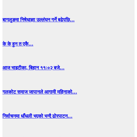
बागलुङमा निषेधाज्ञा उल्लंघन गर्ने बढेपछि…
के के हुन त एकै…
आज भाइटीका, बिहान ११ः०२ बजे…
गलकोट समाज जापानले आगामी महिनाको…
निर्वाचनमा धाँधली भएको भन्दै ढोरपाटन…