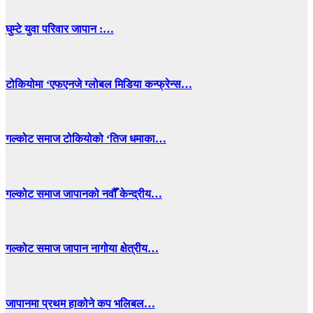
घुम्टे युवा परिवार जापान :…
टोकियोमा ‘एफएनजे ग्लोबल मिडिया कन्फ्रेन्स…
गल्कोट समाज टोकियोको ‘तिज धमाका…
गल्कोट समाज जापानको नवौँ केन्द्रीय…
गल्कोट समाज जापान नागोया क्षेत्रीय…
जापानमा प्रथम हाकोने कप भलिबल…