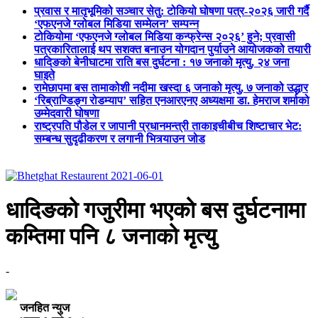
प्रवास र मातृभूमिको सञ्चार सेतु: टोकियो घोषणा पत्र-२०२६ जारी गर्दै
‘एफएनजे ग्लोबल मिडिया सम्मेलन’ सम्पन्न
टोकियोमा ‘एफएनजे ग्लोबल मिडिया कन्फ्रेन्स २०२६’ हुने; प्रवासी
पत्रकारितालाई थप सशक्त बनाउन योगदान पुर्याउने आयोजकको तयारी
धादिङको बेनीघाटमा राति बस दुर्घटना : १७ जनाको मृत्यु, २४ जना
घाइते
रामेछापमा बस तामाकोशी नदीमा खस्दा ६ जनाको मृत्यु, ७ जनाको उद्धार
‘रिब्राण्डिङ्ग रोडम्याप’ सहित एनआरएनए अध्यक्षमा डा. हेमराज शर्माको
उम्मेदवारी घोषणा
राष्ट्रपति पौडेल र जापानी प्रधानमन्त्री ताकाइचीबीच शिष्टाचार भेट:
सम्बन्ध सुदृढीकरण र लगानी भित्र्याउन जोड
धादिङको गजुरीमा भएको बस दुर्घटनामा
कम्तिमा पनि ८ जनाको मृत्यु
-
जनहित न्युज