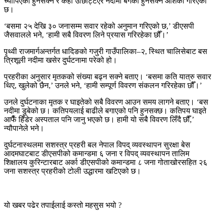
च्यापिएको हुनसक्ने र केही उछिट्टिएर नदीमा बगेको हुनसक्ने आशंका गरिएको
छ।
‘बसमा २५ देखि ३० जनासम्म सवार रहेको अनुमान गरिएको छ,’ डीएसपी
जैसवालले भने, ‘हामी सबै विवरण लिने प्रयास गरिरहेका छौँ।’
पृथ्वी राजमार्गअन्तर्गत धादिङको गजुरी गाउँपालिका–२, स्थित चालिसेबाट बस
त्रिशूली नदीमा खसेर दुर्घटनामा परेको हो।
प्रहरीका अनुसार मृतकको संख्या बढ्न सक्ने बताए। ‘बसमा कति यात्रु सवार
थिए, खुलेको छैन,’ उनले भने, ‘हामी सम्पूर्ण विवरण संकलन गरिरहेका छौँ।’
उनले दुर्घटनाका मृतक र घाइतेको सबै विवरण आउन समय लागने बताए। ‘बस
नदीमा डुबेको छ। कतिपयलाई बाढीले बगाएको पनि हुनसक्छ। कतिपय घाइते
आफैँ हिँडेर अस्पताल पनि जानु भएको छ। हामी यो सबै विवरण लिँदै छौँ,’
न्यौपानेले भने।
दुर्घटनास्थलमा सशस्त्र प्रहरी बल नेपाल विपद् व्यवस्थापन सुरक्षा बेस
आदमघाटबाट डीएसपीको कमान्डमा ६ जना र विपद् व्यवस्थापन तालिम
शिक्षालय कुरिन्टारबाट अर्का डीएसपीको कमान्डमा ८ जना गोताखोरसहित २६
जना सशस्त्र प्रहरीको टोली उद्धारमा खटिएको छ।
यो खबर पढेर तपाईलाई कस्तो महसुस भयो ?