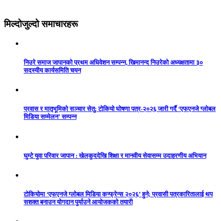
मिल्दोजुल्दो समाचारहरू
निउरे समाज जापानको प्रथम अधिवेशन सम्पन्न, खिमानन्द निउरेको अध्यक्षतामा ३०
सदस्यीय कार्यसमिति चयन
प्रवास र मातृभूमिको सञ्चार सेतु: टोकियो घोषणा पत्र-२०२६ जारी गर्दै ‘एफएनजे ग्लोबल
मिडिया सम्मेलन’ सम्पन्न
घुम्टे युवा परिवार जापान : खेलकुददेखि शिक्षा र मानवीय सेवासम्म उदाहरणीय अभियान
टोकियोमा ‘एफएनजे ग्लोबल मिडिया कन्फ्रेन्स २०२६’ हुने; प्रवासी पत्रकारितालाई थप
सशक्त बनाउन योगदान पुर्याउने आयोजकको तयारी