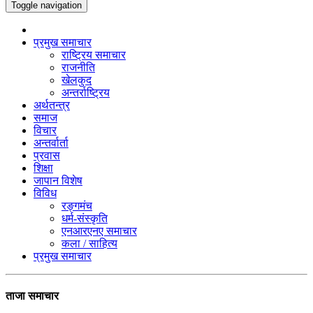
Toggle navigation
प्रमुख समाचार
राष्ट्रिय समाचार
राजनीति
खेलकुद
अन्तर्राष्ट्रिय
अर्थतन्त्र
समाज
विचार
अन्तर्वार्ता
प्रवास
शिक्षा
जापान विशेष
विविध
रङ्गमंच
धर्म-संस्कृति
एनआरएनए समाचार
कला / साहित्य
प्रमुख समाचार
ताजा समाचार