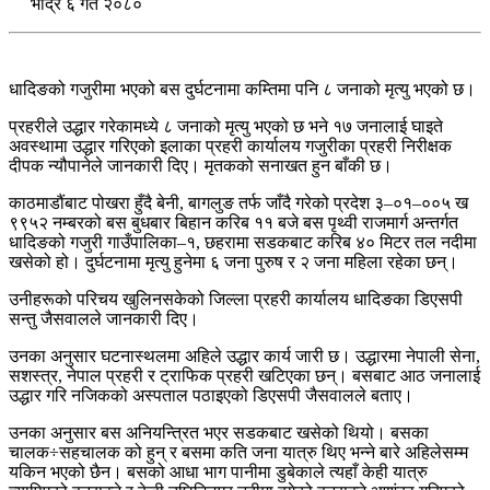
भाद्र ६ गते २०८०
धादिङको गजुरीमा भएको बस दुर्घटनामा कम्तिमा पनि ८ जनाको मृत्यु भएको छ।
प्रहरीले उद्धार गरेकामध्ये ८ जनाको मृत्यु भएको छ भने १७ जनालाई घाइते
अवस्थामा उद्धार गरिएको इलाका प्रहरी कार्यालय गजुरीका प्रहरी निरीक्षक
दीपक न्यौपानेले जानकारी दिए। मृतकको सनाखत हुन बाँकी छ।
काठमाडौंबाट पोखरा हुँदै बेनी, बागलुङ तर्फ जाँदै गरेको प्रदेश ३–०१–००५ ख
९९५२ नम्बरको बस बुधबार बिहान करिब ११ बजे बस पृथ्वी राजमार्ग अन्तर्गत
धादिङको गजुरी गाउँपालिका–१, छहरामा सडकबाट करिब ४० मिटर तल नदीमा
खसेको हो। दुर्घटनामा मृत्यु हुनेमा ६ जना पुरुष र २ जना महिला रहेका छन्।
उनीहरूको परिचय खुलिनसकेको जिल्ला प्रहरी कार्यालय धादिङका डिएसपी
सन्तु जैसवालले जानकारी दिए।
उनका अनुसार घटनास्थलमा अहिले उद्धार कार्य जारी छ। उद्धारमा नेपाली सेना,
सशस्त्र, नेपाल प्रहरी र ट्राफिक प्रहरी खटिएका छन्। बसबाट आठ जनालाई
उद्धार गरि नजिकको अस्पताल पठाइएको डिएसपी जैसवालले बताए।
उनका अनुसार बस अनियन्त्रित भएर सडकबाट खसेको थियो। बसका
चालक÷सहचालक को हुन् र बसमा कति जना यात्रु थिए भन्ने बारे अहिलेसम्म
यकिन भएको छैन। बसको आधा भाग पानीमा डुबेकाले त्यहाँ केही यात्रु