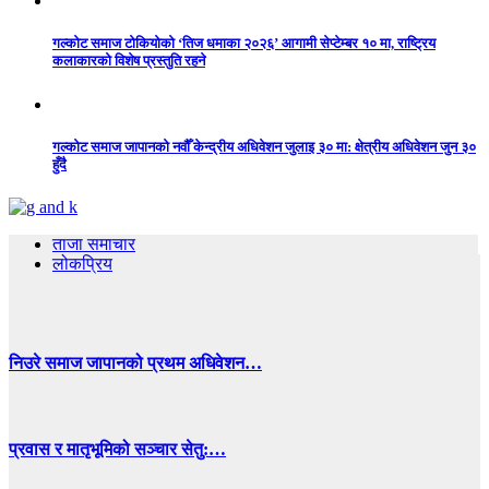
गल्कोट समाज टोकियोको ‘तिज धमाका २०२६’ आगामी सेप्टेम्बर १० मा, राष्ट्रिय
कलाकारको विशेष प्रस्तुति रहने
गल्कोट समाज जापानको नवौँ केन्द्रीय अधिवेशन जुलाइ ३० मा: क्षेत्रीय अधिवेशन जुन ३०
हुँदै
ताजा समाचार
लोकप्रिय
निउरे समाज जापानको प्रथम अधिवेशन…
प्रवास र मातृभूमिको सञ्चार सेतु:…