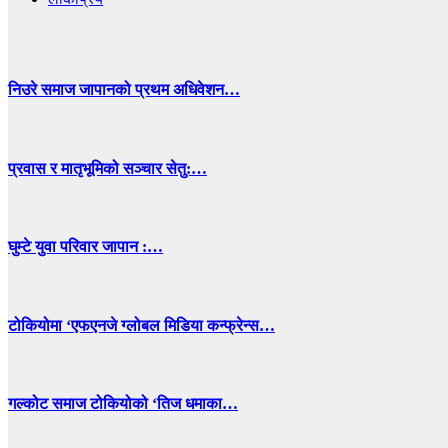
निउरे समाज जापानको प्रथम अधिवेशन…
प्रवास र मातृभूमिको सञ्चार सेतु:…
घुम्टे युवा परिवार जापान :…
टोकियोमा ‘एफएनजे ग्लोबल मिडिया कन्फ्रेन्स…
गल्कोट समाज टोकियोको ‘तिज धमाका…