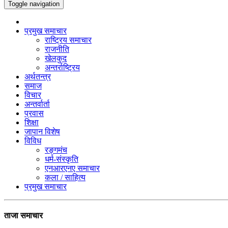
Toggle navigation
प्रमुख समाचार
राष्ट्रिय समाचार
राजनीति
खेलकुद
अन्तर्राष्ट्रिय
अर्थतन्त्र
समाज
विचार
अन्तर्वार्ता
प्रवास
शिक्षा
जापान विशेष
विविध
रङ्गमंच
धर्म-संस्कृति
एनआरएनए समाचार
कला / साहित्य
प्रमुख समाचार
ताजा समाचार