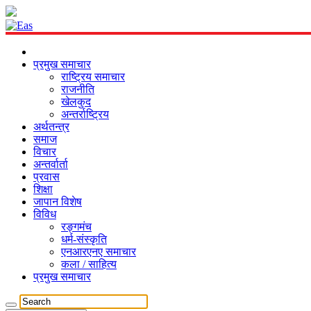
प्रमुख समाचार
राष्ट्रिय समाचार
राजनीति
खेलकुद
अन्तर्राष्ट्रिय
अर्थतन्त्र
समाज
विचार
अन्तर्वार्ता
प्रवास
शिक्षा
जापान विशेष
विविध
रङ्गमंच
धर्म-संस्कृति
एनआरएनए समाचार
कला / साहित्य
प्रमुख समाचार