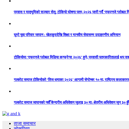
प्रवास र मातृभूमिको सञ्चार सेतु: टोकियो घोषणा पत्र-२०२६ जारी गर्दै ‘एफएनजे ग्लोबल मि
घुम्टे युवा परिवार जापान : खेलकुददेखि शिक्षा र मानवीय सेवासम्म उदाहरणीय अभियान
टोकियोमा ‘एफएनजे ग्लोबल मिडिया कन्फ्रेन्स २०२६’ हुने; प्रवासी पत्रकारितालाई थप 
गल्कोट समाज टोकियोको ‘तिज धमाका २०२६’ आगामी सेप्टेम्बर १० मा, राष्ट्रिय कलाकारको 
गल्कोट समाज जापानको नवौँ केन्द्रीय अधिवेशन जुलाइ ३० मा: क्षेत्रीय अधिवेशन जुन ३० हुँद
ताजा समाचार
लोकप्रिय