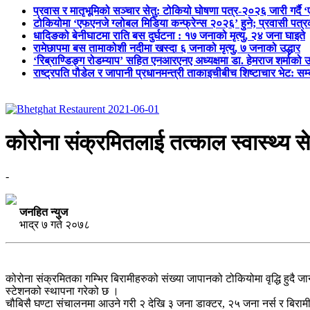
प्रवास र मातृभूमिको सञ्चार सेतु: टोकियो घोषणा पत्र-२०२६ जारी गर्दै 
टोकियोमा ‘एफएनजे ग्लोबल मिडिया कन्फ्रेन्स २०२६’ हुने; प्रवासी प
धादिङको बेनीघाटमा राति बस दुर्घटना : १७ जनाको मृत्यु, २४ जना घाइते
रामेछापमा बस तामाकोशी नदीमा खस्दा ६ जनाको मृत्यु, ७ जनाको उद्धार
‘रिब्राण्डिङ्ग रोडम्याप’ सहित एनआरएनए अध्यक्षमा डा. हेमराज शर्माको उ
राष्ट्रपति पौडेल र जापानी प्रधानमन्त्री ताकाइचीबीच शिष्टाचार भेट: सम
कोरोना संक्रमितलाई तत्काल स्वास्थ्य स
-
जनहित न्युज
भाद्र ७ गते २०७८
कोरोना संक्रमितका गम्भिर बिरामीहरुको संख्या जापानको टोकियोमा वृद्धि हुदै
स्टेशनको स्थापना गरेको छ ।
चौबिसै घण्टा संचालनमा आउने गरी २ देखि ३ जना डाक्टर, २५ जना नर्स र बिरामी