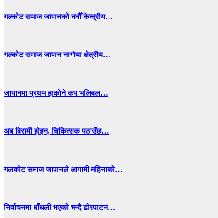
गल्कोट समाज जापानको नवौँ केन्द्रीय…
गल्कोट समाज जापान नागोया क्षेत्रीय…
जापानमा प्रथम हाकोने कप भलिबल…
अब बिरामी होइन, चिकित्सक पठाउँछ…
गलकोट समाज जापानले आगामी महिनाको…
निर्वाचनमा धाँधली भएको भन्दै ढोरपाटन…