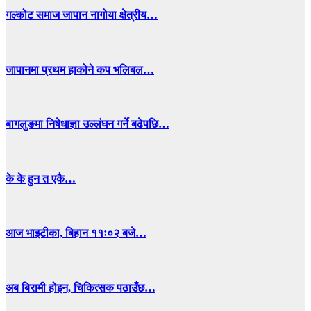
गल्कोट समाज जापान नागोया क्षेत्रीय…
जापानमा प्रथम हाकोने कप भलिबल…
बागलुङमा निषेधाज्ञा उल्लंघन गर्ने बढेपछि…
के के हुन त एकै…
आज भाइटीका, बिहान ११ः०२ बजे…
अब बिरामी होइन, चिकित्सक पठाउँछ…