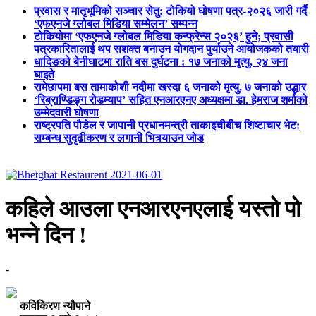
प्रवास र मातृभूमिको सञ्चार सेतु: टोकियो घोषणा पत्र-२०२६ जारी गर्दै
‘एफएनजे ग्लोबल मिडिया सम्मेलन’ सम्पन्न
टोकियोमा ‘एफएनजे ग्लोबल मिडिया कन्फ्रेन्स २०२६’ हुने; प्रवासी
पत्रकारितालाई थप सशक्त बनाउन योगदान पुर्याउने आयोजकको तयारी
धादिङको बेनीघाटमा राति बस दुर्घटना : १७ जनाको मृत्यु, २४ जना
घाइते
रामेछापमा बस तामाकोशी नदीमा खस्दा ६ जनाको मृत्यु, ७ जनाको उद्धार
‘रिब्राण्डिङ्ग रोडम्याप’ सहित एनआरएनए अध्यक्षमा डा. हेमराज शर्माको
उम्मेदवारी घोषणा
राष्ट्रपति पौडेल र जापानी प्रधानमन्त्री ताकाइचीबीच शिष्टाचार भेट:
सम्बन्ध सुदृढीकरण र लगानी भित्र्याउन जोड
कहिले आउला एनआरएनएलाई यस्तो पो
भन्ने दिन !
-
कविकिरण न्यौपाने