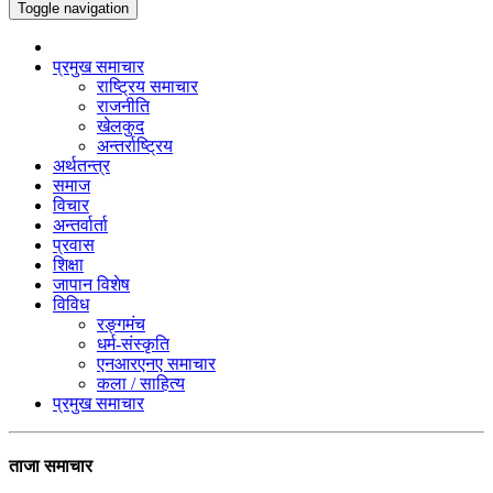
Toggle navigation
प्रमुख समाचार
राष्ट्रिय समाचार
राजनीति
खेलकुद
अन्तर्राष्ट्रिय
अर्थतन्त्र
समाज
विचार
अन्तर्वार्ता
प्रवास
शिक्षा
जापान विशेष
विविध
रङ्गमंच
धर्म-संस्कृति
एनआरएनए समाचार
कला / साहित्य
प्रमुख समाचार
ताजा समाचार