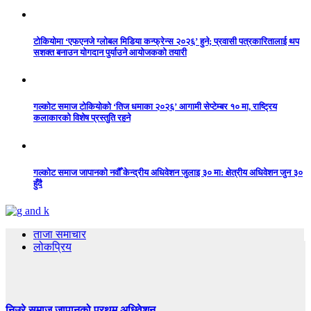
टोकियोमा ‘एफएनजे ग्लोबल मिडिया कन्फ्रेन्स २०२६’ हुने; प्रवासी पत्रकारितालाई थप
सशक्त बनाउन योगदान पुर्याउने आयोजकको तयारी
गल्कोट समाज टोकियोको ‘तिज धमाका २०२६’ आगामी सेप्टेम्बर १० मा, राष्ट्रिय
कलाकारको विशेष प्रस्तुति रहने
गल्कोट समाज जापानको नवौँ केन्द्रीय अधिवेशन जुलाइ ३० मा: क्षेत्रीय अधिवेशन जुन ३०
हुँदै
ताजा समाचार
लोकप्रिय
निउरे समाज जापानको प्रथम अधिवेशन…