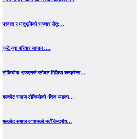
प्रवास र मातृभूमिको सञ्चार सेतु:…
घुम्टे युवा परिवार जापान :…
टोकियोमा ‘एफएनजे ग्लोबल मिडिया कन्फ्रेन्स…
गल्कोट समाज टोकियोको ‘तिज धमाका…
गल्कोट समाज जापानको नवौँ केन्द्रीय…