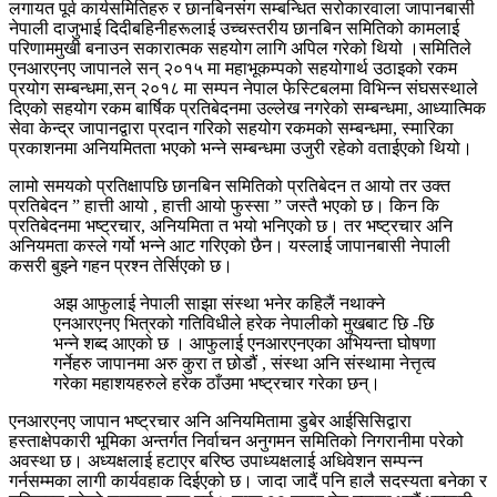
लगायत पूर्व कार्यसमितिहरु र छानबिनसंग सम्बन्धित सरोकारवाला जापानबासी
नेपाली दाजुभाई दिदीबहिनीहरूलाई उच्चस्तरीय छानबिन समितिको कामलाई
परिणाममुखी बनाउन सकारात्मक सहयोग लागि अपिल गरेको थियो ।समितिले
एनआरएनए जापानले सन्‌ २०१५ मा महाभूकम्पको सहयोगार्थ उठाइको रकम
प्रयोग सम्बन्धमा,सन्‌ २०१८ मा सम्पन नेपाल फेस्टिबलमा विभिन्न संघसस्थाले
दिएको सहयोग रकम बार्षिक प्रतिबेदनमा उल्लेख नगरेको सम्बन्धमा, आध्यात्मिक
सेवा केन्द्र जापानद्वारा प्रदान गरिको सहयोग रकमको सम्बन्धमा, स्मारिका
प्रकाशनमा अनियमितता भएको भन्ने सम्बन्धमा उजुरी रहेको वताईएको थियो।
लामो समयको प्रतिक्षापछि छानबिन समितिको प्रतिबेदन त आयो तर उक्त
प्रतिबेदन ” हात्ती आयो , हात्ती आयो फुस्सा ” जस्तै भएको छ। किन कि
प्रतिबेदनमा भष्ट्रचार, अनियमिता त भयो भनिएको छ। तर भष्ट्रचार अनि
अनियमता कस्ले गर्यो भन्ने आट गरिएको छैन। यस्लाई जापानबासी नेपाली
कसरी बुझ्ने गहन प्रश्न तेर्सिएको छ।
अझ आफुलाई नेपाली साझा संस्था भनेर कहिलैं नथाक्ने
एनआरएनए भित्रको गतिविधीले हरेक नेपालीको मुखबाट छि -छि
भन्ने शब्द आएको छ । आफुलाई एनआरएनएका अभियन्ता घोषणा
गर्नेहरु जापानमा अरु कुरा त छोडौं , संस्था अनि संस्थामा नेत्तृत्व
गरेका महाशयहरुले हरेक ठाँउमा भष्ट्रचार गरेका छन्।
एनआरएनए जापान भष्ट्रचार अनि अनियमितामा डुबेर आईसिसिद्वारा
हस्ताक्षेपकारी भूमिका अन्तर्गत निर्वाचन अनुगमन समितिको निगरानीमा परेको
अवस्था छ। अध्यक्षलाई हटाएर बरिष्ठ उपाध्यक्षलाई अधिवेशन सम्पन्न
गर्नसम्मका लागी कार्यवहाक दिईएको छ। जादा जादैं पनि हालै सदस्यता बनेका र