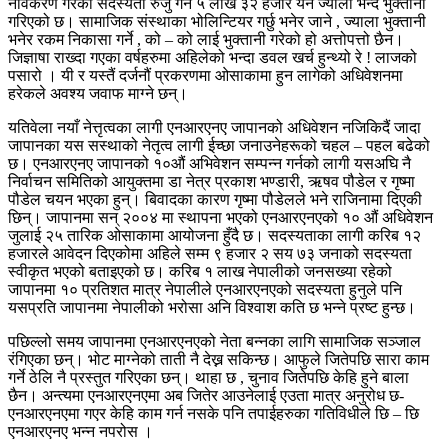
नविकरण गरेको सदस्यता रुजु गर्न ५ लाख ३२ हजार येन ज्याला भन्दैं भुक्तानी
गरिएको छ। सामाजिक संस्थाका भोलिन्टियर गर्छु भनेर जाने , ज्याला भुक्तानी
भनेर रकम निकासा गर्ने , को – को लाई भुक्तानी गरेको हो अत्तोपत्तो छैन।
जिज्ञाषा राख्दा गएका वर्षहरुमा अहिलेको भन्दा डवल खर्च हुन्थ्यो रे ! लाजको
पसारो । यी र यस्तैं दर्जनौं प्रकरणमा ओसाकामा हुन लागेको अधिवेशनमा
हरेकले अवश्य जवाफ माग्ने छन्।
यतिवेला नयाँ नेत्तृत्वका लागी एनआरएनए जापानको अधिवेशन नजिकिदैं जादा
जापानका यस सस्थाको नेतृत्व लागी ईच्छा जनाउनेहरूको चहल – पहल बढेको
छ। एनआरएनए जापानको १०औं अभिवेशन सम्पन्न गर्नको लागी यसअघि नै
निर्वाचन समितिको आयुक्तमा डा नेत्र प्रकाश भण्डारी, ऋषव पौडेल र गृष्मा
पौडेल चयन भएका हुन्। बिवादका कारण गृष्मा पौडेलले भने राजिनामा दिएकी
छिन्। जापानमा सन् २००४ मा स्थापना भएको एनआरएनएको १० औं अधिवेशन
जुलाई २५ तारिक ओसाकामा आयोजना हुँदै छ। सदस्यताका लागी करिब १२
हजारले आवेदन दिएकोमा अहिले सम्म ९ हजार २ सय ७३ जनाको सदस्यता
स्वीकृत भएको बताइएको छ। करिब १ लाख नेपालीको जनसख्या रहेको
जापानमा १० प्रतिशत मात्र नेपालीले एनआरएनएको सदस्यता हुनुले पनि
यसप्रति जापानमा नेपालीको भरोसा अनि विश्वाश कति छ भन्ने प्रष्ट हुन्छ।
पछिल्लो समय जापानमा एनआरएनएको नेता बन्नका लागि सामाजिक सञ्जाल
रंगिएका छन्। भोट माग्नेको ताती नै देख्न सकिन्छ। आफुले जितेपछि सारा काम
गर्ने ठेलि नै प्रस्तुत गरिएका छन्। थाहा छ , चुनाव जितेपछि केहि हुने बाला
छैन। अन्त्यमा एनआरएनएमा अब जितेर आउनेलाई एउता मात्र अनुरोध छ-
एनआरएनएमा गएर केहि काम गर्न नसके पनि तपाईहरुका गतिविधीले छि – छि
एनआरएनए भन्न नपरोस ।