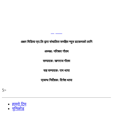
हाम्रो टिम
अक्षर मिडिया प्रा.लि द्वारा संचालित जनहित न्यूज डटकमको लागि
अध्यक्ष: नरिश्वर गौतम
सम्पादक: खगराज गौतम
सह सम्पादक: राम थापा
प्रबन्ध निर्देशक: दिनेश थापा
5>
हाम्रो टिम
युनिकोड