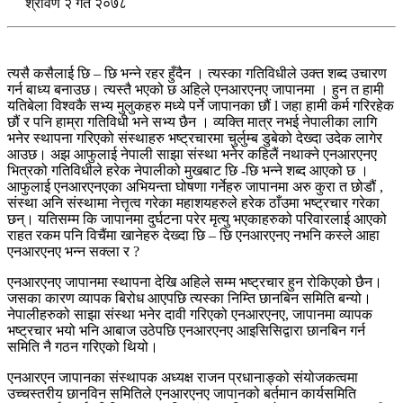
श्रावण २ गते २०७८
त्यसै कसैलाई छि – छि भन्ने रहर हुँदैन । त्यस्का गतिविधीले उक्त शब्द उचारण
गर्न बाध्य बनाउछ। त्यस्तै भएको छ अहिले एनआरएनए जापानमा । हुन त हामी
यतिबेला विश्वकै सभ्य मुलुकहरु मध्ये पर्ने जापानका छौं l जहा हामी कर्म गरिरहेक
छौं र पनि हाम्रा गतिविधी भने सभ्य छैन । व्यक्ति मात्र नभई नेपालीका लागि
भनेर स्थापना गरिएको संस्थाहरु भष्ट्रचारमा चुर्लुम्ब डुबेको देख्दा उदेक लागेर
आउछ। अझ आफुलाई नेपाली साझा संस्था भनेर कहिलैं नथाक्ने एनआरएनए
भित्रको गतिविधीले हरेक नेपालीको मुखबाट छि -छि भन्ने शब्द आएको छ ।
आफुलाई एनआरएनएका अभियन्ता घोषणा गर्नेहरु जापानमा अरु कुरा त छोडौं ,
संस्था अनि संस्थामा नेत्तृत्व गरेका महाशयहरुले हरेक ठाँउमा भष्ट्रचार गरेका
छन्। यतिसम्म कि जापानमा दुर्घटना परेर मृत्यु भएकाहरुको परिवारलाई आएको
राहत रकम पनि विचैंमा खानेहरु देख्दा छि – छि एनआरएनए नभनि कस्ले आहा
एनआरएनए भन्न सक्ला र ?
एनआरएनए जापानमा स्थापना देखि अहिले सम्म भष्ट्रचार हुन रोकिएको छैन।
जसका कारण व्यापक बिरोध आएपछि त्यस्का निम्ति छानबिन समिति बन्यो।
नेपालीहरुको साझा संस्था भनेर दावी गरिएको एनआरएनए, जापानमा व्यापक
भष्ट्रचार भयो भनि आबाज उठेपछि एनआरएनए आइसिसिद्वारा छानबिन गर्न
समिति नै गठन गरिएको थियो।
एनआरएन जापानका संस्थापक अध्यक्ष राजन प्रधानाङ्को संयोजकत्वमा
उच्चस्तरीय छानविन समितिले एनआरएनए जापानको बर्तमान कार्यसमिति