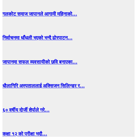
गलकोट समाज जापानले आगामी महिनाको…
निर्वाचनमा धाँधली भएको भन्दै ढोरपाटन…
जापानमा सफल व्यवसायीको छवि बनाएका…
धाैलागिरि अस्पताललाई अक्सिजन सिलिन्डर र…
६० वर्षीय दोर्जी शेर्पाले गरे…
कक्षा १२ को परीक्षा भदौ…