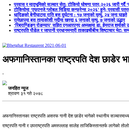
प्रवास र मातृभूमिको सञ्चार सेतु: टोकियो घोषणा पत्र-२०२६ जारी गर्दै 
टोकियोमा ‘एफएनजे ग्लोबल मिडिया कन्फ्रेन्स २०२६’ हुने; प्रवासी प
धादिङको बेनीघाटमा राति बस दुर्घटना : १७ जनाको मृत्यु, २४ जना घाइते
रामेछापमा बस तामाकोशी नदीमा खस्दा ६ जनाको मृत्यु, ७ जनाको उद्धार
‘रिब्राण्डिङ्ग रोडम्याप’ सहित एनआरएनए अध्यक्षमा डा. हेमराज शर्माको उ
राष्ट्रपति पौडेल र जापानी प्रधानमन्त्री ताकाइचीबीच शिष्टाचार भेट: सम
अफगानिस्तानका राष्ट्रपति देश छाडेर भा
-
जनहित न्युज
श्रावण ३१ गते २०७८
अफगानिस्तानका राष्ट्रपति असरफ गानी देश छाडेर भागेको स्थानीय सञ्चारमाध
राष्ट्रपति गानी र उपराष्ट्रपति अमरुल्लाह सालेह ताजिकिस्तानतर्फ लागेको तोल