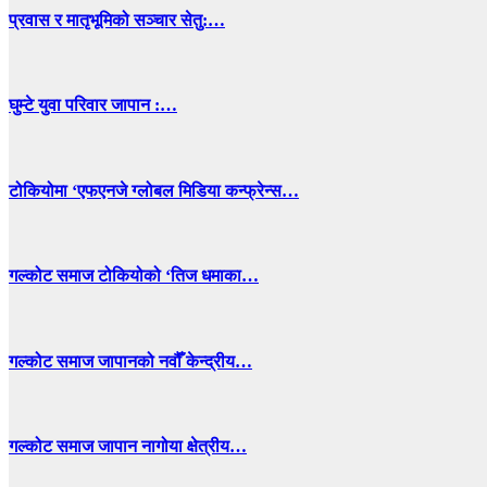
प्रवास र मातृभूमिको सञ्चार सेतु:…
घुम्टे युवा परिवार जापान :…
टोकियोमा ‘एफएनजे ग्लोबल मिडिया कन्फ्रेन्स…
गल्कोट समाज टोकियोको ‘तिज धमाका…
गल्कोट समाज जापानको नवौँ केन्द्रीय…
गल्कोट समाज जापान नागोया क्षेत्रीय…