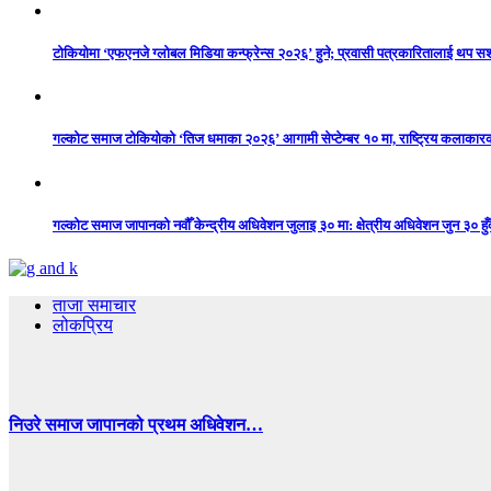
टोकियोमा ‘एफएनजे ग्लोबल मिडिया कन्फ्रेन्स २०२६’ हुने; प्रवासी पत्रकारितालाई थप 
गल्कोट समाज टोकियोको ‘तिज धमाका २०२६’ आगामी सेप्टेम्बर १० मा, राष्ट्रिय कलाकारको 
गल्कोट समाज जापानको नवौँ केन्द्रीय अधिवेशन जुलाइ ३० मा: क्षेत्रीय अधिवेशन जुन ३० हुँद
ताजा समाचार
लोकप्रिय
निउरे समाज जापानको प्रथम अधिवेशन…