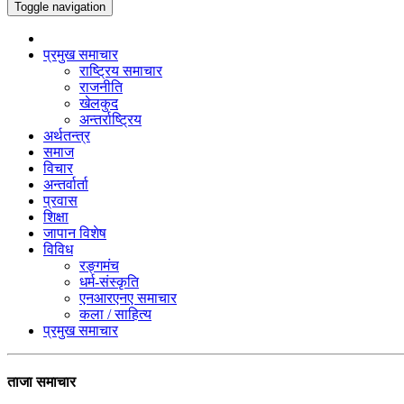
Toggle navigation
प्रमुख समाचार
राष्ट्रिय समाचार
राजनीति
खेलकुद
अन्तर्राष्ट्रिय
अर्थतन्त्र
समाज
विचार
अन्तर्वार्ता
प्रवास
शिक्षा
जापान विशेष
विविध
रङ्गमंच
धर्म-संस्कृति
एनआरएनए समाचार
कला / साहित्य
प्रमुख समाचार
ताजा समाचार