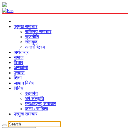
प्रमुख समाचार
राष्ट्रिय समाचार
राजनीति
खेलकुद
अन्तर्राष्ट्रिय
अर्थतन्त्र
समाज
विचार
अन्तर्वार्ता
प्रवास
शिक्षा
जापान विशेष
विविध
रङ्गमंच
धर्म-संस्कृति
एनआरएनए समाचार
कला / साहित्य
प्रमुख समाचार