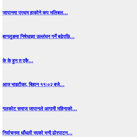
जापानमा प्रथम हाकोने कप भलिबल…
बागलुङमा निषेधाज्ञा उल्लंघन गर्ने बढेपछि…
के के हुन त एकै…
आज भाइटीका, बिहान ११ः०२ बजे…
गलकोट समाज जापानले आगामी महिनाको…
निर्वाचनमा धाँधली भएको भन्दै ढोरपाटन…