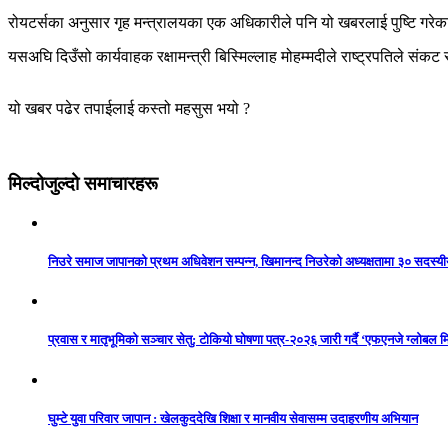
रोयटर्सका अनुसार गृह मन्त्रालयका एक अधिकारीले पनि यो खबरलाई पुष्टि गर
यसअघि दिउँसो कार्यवाहक रक्षामन्त्री बिस्मिल्लाह मोहम्मदीले राष्ट्रपतिले 
यो खबर पढेर तपाईलाई कस्तो महसुस भयो ?
मिल्दोजुल्दो समाचारहरू
निउरे समाज जापानको प्रथम अधिवेशन सम्पन्न, खिमानन्द निउरेको अध्यक्षतामा ३० सदस्य
प्रवास र मातृभूमिको सञ्चार सेतु: टोकियो घोषणा पत्र-२०२६ जारी गर्दै ‘एफएनजे ग्लोबल मि
घुम्टे युवा परिवार जापान : खेलकुददेखि शिक्षा र मानवीय सेवासम्म उदाहरणीय अभियान