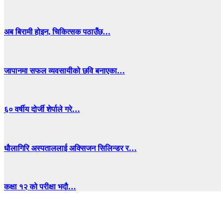
अब बिरामी होइन, चिकित्सक पठाउँछ…
जापानमा सफल व्यवसायीको छवि बनाएका…
६० वर्षीय दोर्जी शेर्पाले गरे…
धाैलागिरि अस्पताललाई अक्सिजन सिलिन्डर र…
कक्षा १२ को परीक्षा भदौ…