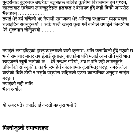
गुन्द्रीबाट बुद्रुक्क उफ्रेका उडुसहरू बडेबेड कुर्सीमा विराजमान हुन पुग्छन्,
खाल्टाबाट उम्केका लामखुट्टेहरू हङकङ र बेलायत हुँदै केही दिनमै जगरसेठ
भैसक्छन् …………….
तपाई धेरै वर्ष बाँचेको भए नेपाली समाजका धेरै अमिल्दा पक्षहरूमा व्यङ्ग्यवाण
चलाइदिन सक्नुहुन्थ्यो । सके यस्तै खस्रा कुरा गर्ने बानीले तपाईले जिन्दगीमा
धेरै भुक्तमान खेप्नुपरयो ……..
तपाईले लगाइदिएको हास्यव्यङ्ग्यको बाटो क्रमशः अलि फराकिलो हुँदै गएको छ
भन्ने समाचार मात्र तपाईलाई सुनाउनु पाएकोमा पनि मलाई आज तीन मुरी भात
खाएजस्तै खुशी लागेको छ । धेरै गन्थन गरियो, अब म पनि उही लामखुट्टे,
उपियाँको सांस्कृतिक कार्यक्रम हेर्न कोठानामक दुलाभित्र पस्छु, नमरुञ्जेल
बाजेको बिर्के टोपी र छड्के पछ्यौरा सहितको एउटा काल्पनिक अनुहार सम्झेर
बस्छु ।
तपाईको उही नाति
भैरव अर्याल
यो खबर पढेर तपाईलाई कस्तो महसुस भयो ?
मिल्दोजुल्दो समाचारहरू