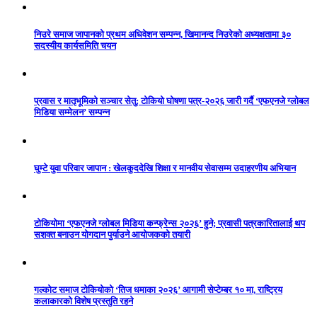
निउरे समाज जापानको प्रथम अधिवेशन सम्पन्न, खिमानन्द निउरेको अध्यक्षतामा ३०
सदस्यीय कार्यसमिति चयन
प्रवास र मातृभूमिको सञ्चार सेतु: टोकियो घोषणा पत्र-२०२६ जारी गर्दै ‘एफएनजे ग्लोबल
मिडिया सम्मेलन’ सम्पन्न
घुम्टे युवा परिवार जापान : खेलकुददेखि शिक्षा र मानवीय सेवासम्म उदाहरणीय अभियान
टोकियोमा ‘एफएनजे ग्लोबल मिडिया कन्फ्रेन्स २०२६’ हुने; प्रवासी पत्रकारितालाई थप
सशक्त बनाउन योगदान पुर्याउने आयोजकको तयारी
गल्कोट समाज टोकियोको ‘तिज धमाका २०२६’ आगामी सेप्टेम्बर १० मा, राष्ट्रिय
कलाकारको विशेष प्रस्तुति रहने