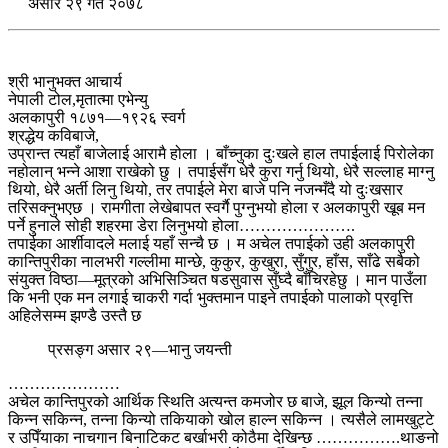
असार २९ गते २०७८
श्री भानुभक्त आचार्य
नेपाली टोल,मृतात्मा एभेन्यु
अलकापुरी १८७१—१९२६ स्वर्ग
श्रद्धेय कविबाजे,
उप्रान्त त्यहाँ बाजेलाई आरामै होला । बाँच्नुका दुःखले हाल तपाईलाई पिरोलेका
नहोलान् भन्ने आशा राखेको छु । तपाईसँग धेरै कुरा गर्नु थियो, धेरै सल्लाह माग्नु
थियो, धेरै अर्ती लिनु थियो, तर तपाईले मेरा बाजे पनि नजन्मँदै यो दुःखसार
तरिसक्नुभएछ । रामगीता लेखेबापत स्वर्गै पुग्नुभयो होला र अलकापुरी खूब मन
पर्ने हुनाले सोही शहरमा डेरा लिनुभयो होला………………….
तपाईका आर्शीवादले मलाई यहाँ सन्चै छ । म अचेल तपाईको उही अलकापुरी
कान्तिपुरीका नालभरी गल्लीमा मान्छे, कुकुर, कुखुरा, सुँगुर, हाँस, साँढे सबैको
संयुक्त विष्ठा—मूत्रको अभिसिञ्चित षडसुवास सुँघ्दै बाँचिरहेछु । मान पाउँला
कि भनी एक मन लगाई चाकरी गर्दा भुक्तमान पाइने तपाईको पालाको प्रवृत्ति
अहिलेसम्म झण्डै उस्तै छ
प्रसङ्ग असार २९—भानु जयन्ती
…………………
अचेल कान्तिपुरको आर्थिक स्थिति अत्यन्त कमजोर छ बाजे, झूल किन्यो तन्ना
किन्न सकिन्न, तन्ना किन्यो तकियाको खोल हाल्न सकिन्न । त्यसैले लामखुट्टे
र उपिँयाका नाचगान बिनाटिकट बर्खाभरी कोठैमा देखिन्छ …………….थाङनो