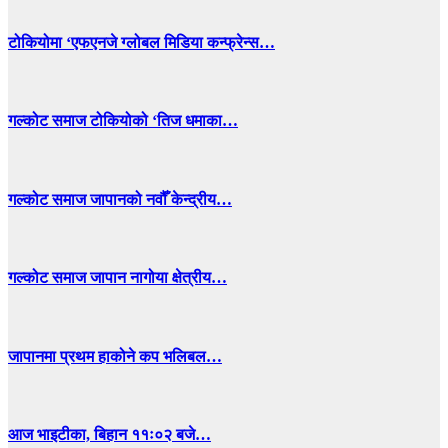
टोकियोमा ‘एफएनजे ग्लोबल मिडिया कन्फ्रेन्स…
गल्कोट समाज टोकियोको ‘तिज धमाका…
गल्कोट समाज जापानको नवौँ केन्द्रीय…
गल्कोट समाज जापान नागोया क्षेत्रीय…
जापानमा प्रथम हाकोने कप भलिबल…
आज भाइटीका, बिहान ११ः०२ बजे…