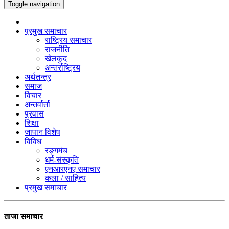
Toggle navigation
प्रमुख समाचार
राष्ट्रिय समाचार
राजनीति
खेलकुद
अन्तर्राष्ट्रिय
अर्थतन्त्र
समाज
विचार
अन्तर्वार्ता
प्रवास
शिक्षा
जापान विशेष
विविध
रङ्गमंच
धर्म-संस्कृति
एनआरएनए समाचार
कला / साहित्य
प्रमुख समाचार
ताजा समाचार