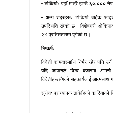
•
टोकियो:
यहाँ मात्रै झण्डै
६०,०००
नेप
•
अन्य शहरहरू:
टोकियो बाहेक आईची
उपस्थिति रहेको छ। विशेषगरी ओकिनावा ज
२४ प्रतिशतसम्म पुगेको छ।
निष्कर्ष:
विदेशी कामदारमाथि निर्भर रहेर पनि उनी
यदि जापानले विश्व बजारमा आफ्नो अस्
विदेशीहरूसँगको सहकार्यलाई आत्मसाथ गर्
स्रोतः प्राध्यापक ताकेहिको कारियाको