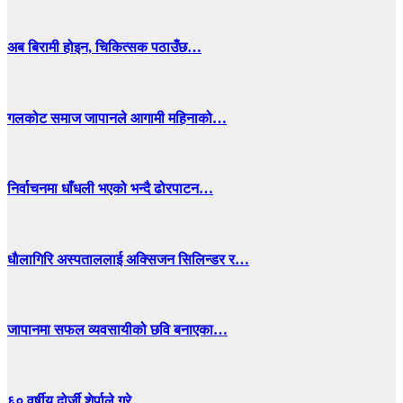
अब बिरामी होइन, चिकित्सक पठाउँछ…
गलकोट समाज जापानले आगामी महिनाको…
निर्वाचनमा धाँधली भएको भन्दै ढोरपाटन…
धाैलागिरि अस्पताललाई अक्सिजन सिलिन्डर र…
जापानमा सफल व्यवसायीको छवि बनाएका…
६० वर्षीय दोर्जी शेर्पाले गरे…