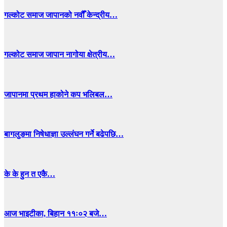
गल्कोट समाज जापानको नवौँ केन्द्रीय…
गल्कोट समाज जापान नागोया क्षेत्रीय…
जापानमा प्रथम हाकोने कप भलिबल…
बागलुङमा निषेधाज्ञा उल्लंघन गर्ने बढेपछि…
के के हुन त एकै…
आज भाइटीका, बिहान ११ः०२ बजे…