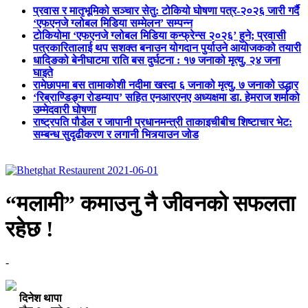
प्रवास र मातृभूमिको सञ्चार सेतु: टोकियो घोषणा पत्र-२०२६ जारी गर्दै
‘एफएनजे ग्लोबल मिडिया सम्मेलन’ सम्पन्न
टोकियोमा ‘एफएनजे ग्लोबल मिडिया कन्फ्रेन्स २०२६’ हुने; प्रवासी
पत्रकारितालाई थप सशक्त बनाउन योगदान पुर्याउने आयोजकको तयारी
धादिङको बेनीघाटमा राति बस दुर्घटना : १७ जनाको मृत्यु, २४ जना
घाइते
रामेछापमा बस तामाकोशी नदीमा खस्दा ६ जनाको मृत्यु, ७ जनाको उद्धार
‘रिब्राण्डिङ्ग रोडम्याप’ सहित एनआरएनए अध्यक्षमा डा. हेमराज शर्माको
उम्मेदवारी घोषणा
राष्ट्रपति पौडेल र जापानी प्रधानमन्त्री ताकाइचीबीच शिष्टाचार भेट:
सम्बन्ध सुदृढीकरण र लगानी भित्र्याउन जोड
“मलामी” कमाउनु नै जीवनको सफलता
रहेछ !
-
दिनेश थापा