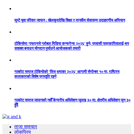
घुम्टे युवा परिवार जापान : खेलकुददेखि शिक्षा र मानवीय सेवासम्म उदाहरणीय अभियान
टोकियोमा ‘एफएनजे ग्लोबल मिडिया कन्फ्रेन्स २०२६’ हुने; प्रवासी पत्रकारितालाई थप
सशक्त बनाउन योगदान पुर्याउने आयोजकको तयारी
गल्कोट समाज टोकियोको ‘तिज धमाका २०२६’ आगामी सेप्टेम्बर १० मा, राष्ट्रिय
कलाकारको विशेष प्रस्तुति रहने
गल्कोट समाज जापानको नवौँ केन्द्रीय अधिवेशन जुलाइ ३० मा: क्षेत्रीय अधिवेशन जुन ३०
हुँदै
ताजा समाचार
लोकप्रिय