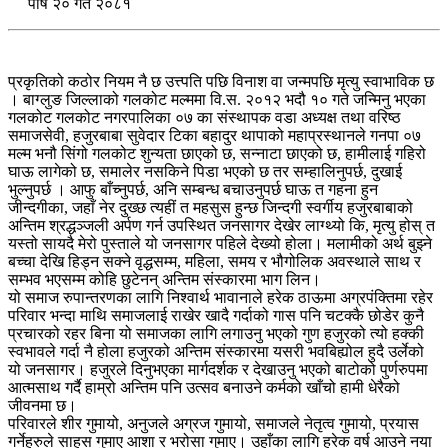
पौष २० गते २०८१
प्रकृतिको कठोर नियम नै छ उत्त्पति पछि विनाश वा जन्मपछि मृत्यु स्वाभाविक छ
। बाग्लुङ जिल्लाको गलकोट मल्ममा वि.स. २०१२ भदौ १० गते जन्मिनु भएका
गलकोट गलकोट नगरपालिका ०७ का संस्थापक वडा अध्यक्ष तथा वरिष्ठ
समाजसेवी, हजुरबाबा सुवेदार टिका बहादुर थापाको महाप्रस्थानले गनपा ०७
मल्म भनौ सिंगो गलकोट शुन्यता छाएको छ, सन्नाटा छाएको छ, हामीलाई गहिरो
घाऊ लागेको छ, समालेर नसकिने पिडा भएको छ तर सम्हालिनुपर्छ, दुखाई
भुल्नुपर्छ । आफु बाँच्नुपर्छ, अनि सम्बन्ध बचाउनुपर्छ घाऊ त गहना हुन
जीन्दगीका, जहाँ नेर दुख्छ त्यहीं त महसुस हुन्छ जिन्दगी स्वर्गीय हजुरबाबाको
अन्तिम श्रद्धञ्जली अर्पण गर्न उपस्थित जनसागर देखेर लाग्थ्यो कि, मृत्यु होस् त
यस्तो सायदै मेरो पुस्ताले यो जनसागर पहिले देख्यो होला। मलामीको अर्थ बुझ्ने
बच्चा देखि हिड्न सक्ने वृद्धसम्म, महिला, समय र भौगोलिक अवस्थाले साथ र
सम्भव भएसम्म कोहि छुटेनन् अन्तिम संस्कारमा भाग लिन।
यो समाज रुपान्तरणका लागि निश्वार्थ भावानाले हरेक ठाऊमा अग्रपंक्तिमा रहेर
परिवार भन्दा माथि समाजलाई राखेर खादै गर्दाको गास पनि चटक्कै छोडेर कुनै
प्रचारको रहर बिना यो समाजका लागि लगाउनु भएको गुण हजुरको त्यो हक्की
स्वभावले गर्दा नै होला हजुरको अन्तिम संस्कारमा यसरी भवबिह्योल हुदै उर्लेको
यो जनसागर। हजुरले दिनुभएका मार्गदर्शक र देखाउनु भएको बाटोको पुर्णरुपमा
आत्मसाथ गर्दै हाम्रो अन्तिम पनि उत्सव बनाउने कर्मको खाँचो हामी धेरैको
जीवनमा छ।
परिवारले शीर गुमायो, अनुजले अग्रज गुमायो, समाजले नेतृत्व गुमायो, प्रयास
गर्नेहरुले साहस गुमाए आशा र भरोसा गुमाए। उहाँका लागि हरेक वर्ष आउने नया