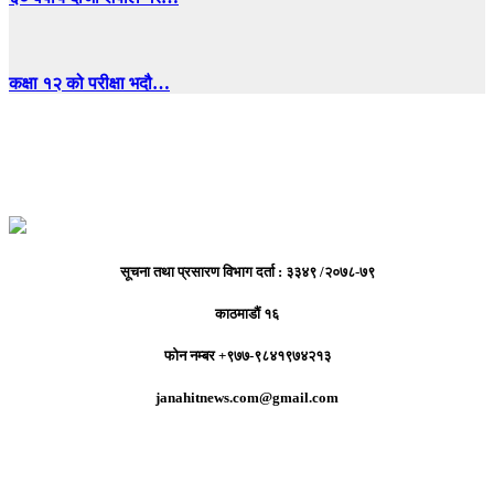
कक्षा १२ को परीक्षा भदौ…
सूचना तथा प्रसारण विभाग दर्ता : ३३४९ /२०७८-७९
काठमाडौं १६
फोन नम्बर +९७७-९८४१९७४२१३
janahitnews.com@gmail.com