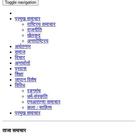
Toggle navigation
प्रमुख समाचार
राष्ट्रिय समाचार
राजनीति
खेलकुद
अन्तर्राष्ट्रिय
अर्थतन्त्र
समाज
विचार
अन्तर्वार्ता
प्रवास
शिक्षा
जापान विशेष
विविध
रङ्गमंच
धर्म-संस्कृति
एनआरएनए समाचार
कला / साहित्य
प्रमुख समाचार
ताजा समाचार