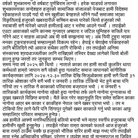
वर्षको शुभकामना यो वर्षबाट पुर्णबिराम लाग्यो। हरेक चाडपर्व लगायत
शुभकामनाका सन्देशहरु हजुरको सामाजिक संजालको पेजबाट हामी विदेशमा
रहेकाहरुले पाउदै गर्दा यो मन खुसीका बेगहरुले भरिने गर्थो समाजमा भएका
विकृतिलाई हजुरको खबरदारीले सच्चिन बाध्य पारेको थियो हजुरको त्यो
स्वाबासी सगै मारेको धापले हामीलाई आट र भरोषा आउने गर्थ्यो । तपाईको
एउटा आवाजको ध्वनि कानमा गुन्जाएर अफ्ठारा र जटिल घुम्तिहरु सजिलै पार
गरिने आट र साहस आउथो अब यी सबै सम्झनामा भए। अब यियी टुहुरा भएका
मनका टुक्राहरुलाई सम्हाल्नुको विकल्प रहेन। हेपाई र चेपाईमा परेकाहरुको
लागि बोलिदिने त्यो आवाज सधैका लागि रोकियो। तर तपाईको अन्तिम
संस्कारमा श्रदधाञ्जलीका लागि राखिएको तस्विर देख्दा लागेको थियो बोली
हाल्नु हुन्छ जस्तो तर जुनकुरा सम्भव थिएन।
समय नया वर्ष २०२५ को थियो । नाताले काका तर हामी साथी कुलविर थापा
कर्मथलो हाम्रो जापान सगै रहेको हुदा गलकोट समाज जापानको सांगीतिक
कार्यक्रमका लागि २०२४-१२-३० तारिक देखि सिजुओकामा हामी सगै थियौ ३१
तारिक ओशाका पनि सगै भयौ र जनवरी २ तारिक टोकियो भेट हुने बाचा पनि
गरियो तर १ तारिक नै काकाको परिवारमा बज्रपात भयो । म जनवरी १
तारिकको कार्यक्रम नागोया रहेको हुदा नागोया तर्फ लागे नागोया पुग्नासाथ यो
दुखद खबरले विछिप्त बनायो। मैले कल गरेर सहानुभुति दिन समेत सकिन काका
नागोया आएर बम काका र काकीहरु नेपाल जाने खबर प्राप्त भयो । तर म
टोकियो तिर लागे फेरि पनि सिंगापुर पुगेको खबर काकाले गर्नु भयो काका आफु
सम्हालिएर परिवार सम्हाल्नु हुनेछ।
अब हामीले आफ्नो मनस्थितिलाई बलियो बनायौ भने मात्र स्वर्गीय हजुरबाबा पनि
हामीसँग खुसी हुनुहुनेछ । तपाईंले गरेका राम्रा कामको फलले आज हजुरको
बास राम्रो ठाउँमा पक्कै छ हजुरको भौतिक शरिर हामी माझ नभए पनि तपाईंको
माया स्नेह अभिवाकीय भूमिका, प्रेरणा र उपदेश सदा यो मानसपटल मा जिवित