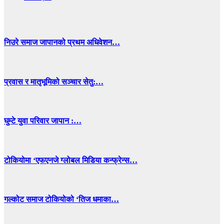
निउरे समाज जापानको प्रथम अधिवेशन…
प्रवास र मातृभूमिको सञ्चार सेतु:…
घुम्टे युवा परिवार जापान :…
टोकियोमा ‘एफएनजे ग्लोबल मिडिया कन्फ्रेन्स…
गल्कोट समाज टोकियोको ‘तिज धमाका…