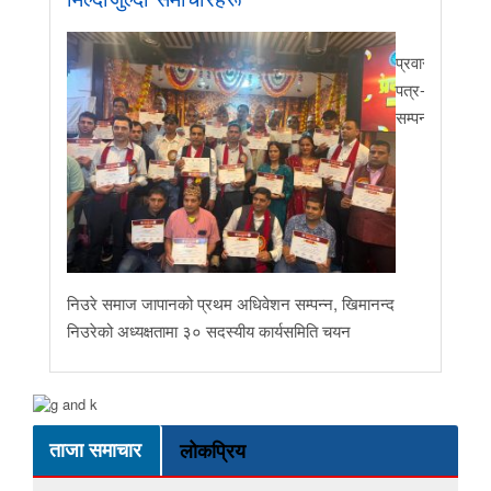
प्रवास र मातृभूम
पत्र-२०२६ जारी 
सम्पन्न
निउरे समाज जापानको प्रथम अधिवेशन सम्पन्न, खिमानन्द
निउरेको अध्यक्षतामा ३० सदस्यीय कार्यसमिति चयन
ताजा समाचार
लोकप्रिय