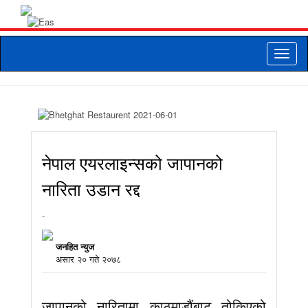
Toggle
naviga
नेपाल एयरलाइन्सको जापानको
नारिता उडान रद्द
-
जनहित न्युज
असार २० गते २०७८
जापानको नारितामा काठमाडौंबाट तोकिएको