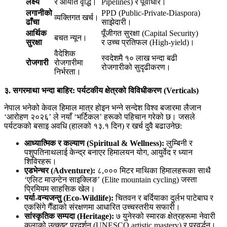
लक्ष्य
र आयात वृद्धि।
Pipelines) र पूर्वाधार।
लगानीको
PPD (Public-Private-Diaspora)
व्यक्तिगत खर्च।
ढाँचा
साझेदारी।
आर्थिक
पूँजीगत सुरक्षा (Capital Security)
बचत न्यून।
सुरक्षा
र उच्च प्रतिफल (High-yield)।
वैदेशिक
स्वदेशमै १० लाख भन्दा बढी
रोजगारी
रोजगारीमा
रोजगारीको सुदृढीकरण।
निर्भरता।
३. सगरमाथा भन्दा बाहिर: पर्यटकीय क्षेत्रको विविधीकरण (Verticals)
नेपाल भनेको केवल हिमाल मात्र होइन भन्ने सन्देश विश्व बजारमा लैजान
‘आरोहण २०२६’ ले नयाँ ‘भर्टिकल’ हरूको पहिचान गरेको छ। जसले
पर्यटकको बसाइ अवधि (हालको १३.१ दिन) र खर्च दुवै बढाउनेछ:
आध्यात्मिक र कल्याण (Spiritual & Wellness):
लुम्बिनी र
पशुपतिनाथलाई केन्द्र बनाएर हिमालयन योग, आयुर्वेद र ध्यान
शिविरहरू।
एडभेन्चर (Adventure):
८,००० मिटर माथिका हिमालहरूका साथै
‘एलिट माउन्टेन साइक्लिङ’ (Elite mountain cycling) जस्ता
प्रिमियम साहसिक खेल।
पर्या-वन्यजन्तु (Eco-Wildlife):
चितवन र बर्दियाका दुर्लभ पाटेबाघ र
एकसिंगे गैँडाको संरक्षणमा आधारित उच्चस्तरीय सफारी।
सांस्कृतिक सम्पदा (Heritage):
७ युनेस्को स्मारक क्षेत्रहरूमा नेवारी
कलाको उत्कृष्ट प्रदर्शन (UNESCO artistic mastery) र प्रवर्द्धन।