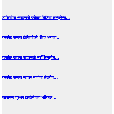
टोकियोमा ‘एफएनजे ग्लोबल मिडिया कन्फ्रेन्स…
गल्कोट समाज टोकियोको ‘तिज धमाका…
गल्कोट समाज जापानको नवौँ केन्द्रीय…
गल्कोट समाज जापान नागोया क्षेत्रीय…
जापानमा प्रथम हाकोने कप भलिबल…