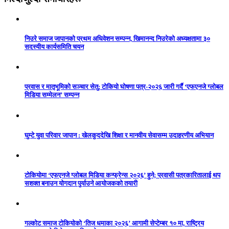
निउरे समाज जापानको प्रथम अधिवेशन सम्पन्न, खिमानन्द निउरेको अध्यक्षतामा ३०
सदस्यीय कार्यसमिति चयन
प्रवास र मातृभूमिको सञ्चार सेतु: टोकियो घोषणा पत्र-२०२६ जारी गर्दै ‘एफएनजे ग्लोबल
मिडिया सम्मेलन’ सम्पन्न
घुम्टे युवा परिवार जापान : खेलकुददेखि शिक्षा र मानवीय सेवासम्म उदाहरणीय अभियान
टोकियोमा ‘एफएनजे ग्लोबल मिडिया कन्फ्रेन्स २०२६’ हुने; प्रवासी पत्रकारितालाई थप
सशक्त बनाउन योगदान पुर्याउने आयोजकको तयारी
गल्कोट समाज टोकियोको ‘तिज धमाका २०२६’ आगामी सेप्टेम्बर १० मा, राष्ट्रिय