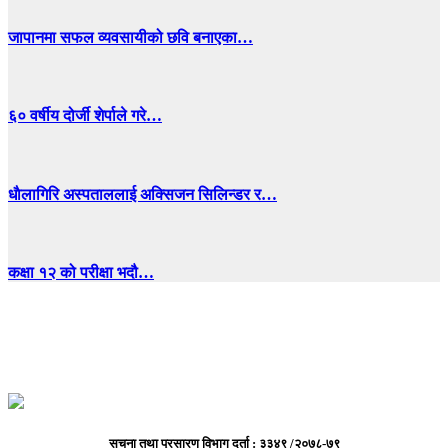
जापानमा सफल व्यवसायीको छवि बनाएका…
६० वर्षीय दोर्जी शेर्पाले गरे…
धाैलागिरि अस्पताललाई अक्सिजन सिलिन्डर र…
कक्षा १२ को परीक्षा भदौ…
सूचना तथा प्रसारण विभाग दर्ता : ३३४९ /२०७८-७९