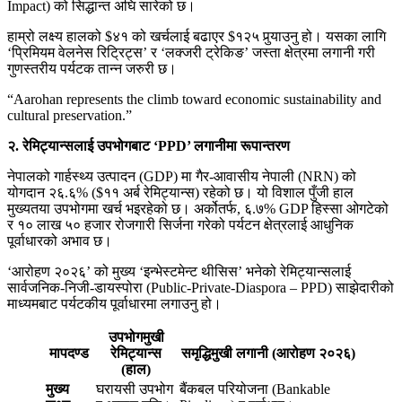
Impact) को सिद्धान्त अघि सारेको छ।
हाम्रो लक्ष्य हालको $४१ को खर्चलाई बढाएर $१२५ पुर्‍याउनु हो। यसका लागि
‘प्रिमियम वेलनेस रिट्रिट्स’ र ‘लक्जरी ट्रेकिङ’ जस्ता क्षेत्रमा लगानी गरी
गुणस्तरीय पर्यटक तान्न जरुरी छ।
“Aarohan represents the climb toward economic sustainability and
cultural preservation.”
२. रेमिट्यान्सलाई उपभोगबाट ‘PPD’ लगानीमा रूपान्तरण
नेपालको गार्हस्थ्य उत्पादन (GDP) मा गैर-आवासीय नेपाली (NRN) को
योगदान २६.६% ($११ अर्ब रेमिट्यान्स) रहेको छ। यो विशाल पुँजी हाल
मुख्यतया उपभोगमा खर्च भइरहेको छ। अर्कोतर्फ, ६.७% GDP हिस्सा ओगटेको
र १० लाख ५० हजार रोजगारी सिर्जना गरेको पर्यटन क्षेत्रलाई आधुनिक
पूर्वाधारको अभाव छ।
‘आरोहण २०२६’ को मुख्य ‘इन्भेस्टमेन्ट थीसिस’ भनेको रेमिट्यान्सलाई
सार्वजनिक-निजी-डायस्पोरा (Public-Private-Diaspora – PPD) साझेदारीको
माध्यमबाट पर्यटकीय पूर्वाधारमा लगाउनु हो।
उपभोगमुखी
मापदण्ड
रेमिट्यान्स
समृद्धिमुखी लगानी (आरोहण २०२६)
(हाल)
मुख्य
घरायसी उपभोग
बैंकबल परियोजना (Bankable