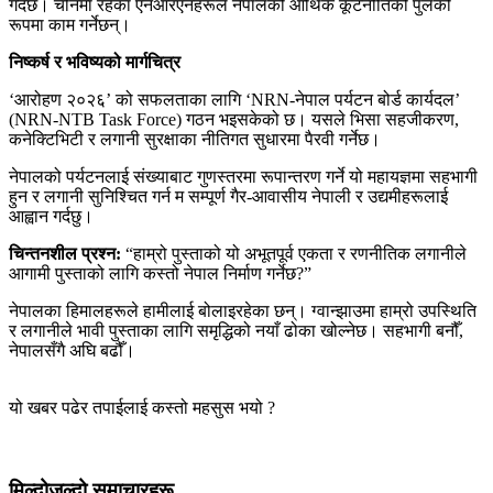
गर्दछ। चीनमा रहेका एनआरएनहरूले नेपालको आर्थिक कूटनीतिको पुलको
रूपमा काम गर्नेछन्।
निष्कर्ष र भविष्यको मार्गचित्र
‘आरोहण २०२६’ को सफलताका लागि ‘NRN-नेपाल पर्यटन बोर्ड कार्यदल’
(NRN-NTB Task Force) गठन भइसकेको छ। यसले भिसा सहजीकरण,
कनेक्टिभिटी र लगानी सुरक्षाका नीतिगत सुधारमा पैरवी गर्नेछ।
नेपालको पर्यटनलाई संख्याबाट गुणस्तरमा रूपान्तरण गर्ने यो महायज्ञमा सहभागी
हुन र लगानी सुनिश्चित गर्न म सम्पूर्ण गैर-आवासीय नेपाली र उद्यमीहरूलाई
आह्वान गर्दछु।
चिन्तनशील प्रश्न:
“हाम्रो पुस्ताको यो अभूतपूर्व एकता र रणनीतिक लगानीले
आगामी पुस्ताको लागि कस्तो नेपाल निर्माण गर्नेछ?”
नेपालका हिमालहरूले हामीलाई बोलाइरहेका छन्। ग्वान्झाउमा हाम्रो उपस्थिति
र लगानीले भावी पुस्ताका लागि समृद्धिको नयाँ ढोका खोल्नेछ। सहभागी बनौँ,
नेपालसँगै अघि बढौँ।
यो खबर पढेर तपाईलाई कस्तो महसुस भयो ?
मिल्दोजुल्दो समाचारहरू