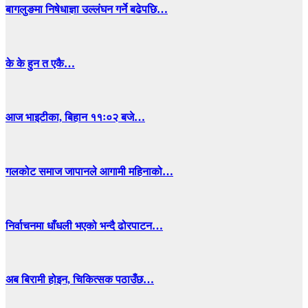
बागलुङमा निषेधाज्ञा उल्लंघन गर्ने बढेपछि…
के के हुन त एकै…
आज भाइटीका, बिहान ११ः०२ बजे…
गलकोट समाज जापानले आगामी महिनाको…
निर्वाचनमा धाँधली भएको भन्दै ढोरपाटन…
अब बिरामी होइन, चिकित्सक पठाउँछ…