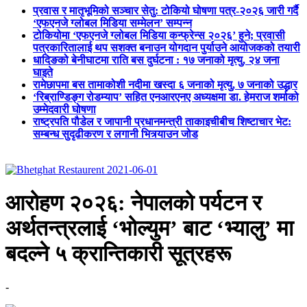
प्रवास र मातृभूमिको सञ्चार सेतु: टोकियो घोषणा पत्र-२०२६ जारी गर्दै
‘एफएनजे ग्लोबल मिडिया सम्मेलन’ सम्पन्न
टोकियोमा ‘एफएनजे ग्लोबल मिडिया कन्फ्रेन्स २०२६’ हुने; प्रवासी
पत्रकारितालाई थप सशक्त बनाउन योगदान पुर्याउने आयोजकको तयारी
धादिङको बेनीघाटमा राति बस दुर्घटना : १७ जनाको मृत्यु, २४ जना
घाइते
रामेछापमा बस तामाकोशी नदीमा खस्दा ६ जनाको मृत्यु, ७ जनाको उद्धार
‘रिब्राण्डिङ्ग रोडम्याप’ सहित एनआरएनए अध्यक्षमा डा. हेमराज शर्माको
उम्मेदवारी घोषणा
राष्ट्रपति पौडेल र जापानी प्रधानमन्त्री ताकाइचीबीच शिष्टाचार भेट:
सम्बन्ध सुदृढीकरण र लगानी भित्र्याउन जोड
आरोहण २०२६: नेपालको पर्यटन र
अर्थतन्त्रलाई ‘भोल्युम’ बाट ‘भ्यालु’ मा
बदल्ने ५ क्रान्तिकारी सूत्रहरू
-