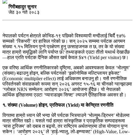
गिरीबहादुर सुनार
जेठ ३० गते २०८३
नेपालको पर्यटन क्षेत्रले कोभिड-१९ पछिको विश्वव्यापी मन्दीलाई चिर्दै ९७%
सम्मको ‘रिकभरी’ दर हासिल गरेको छ। सन् २०२५ सम्ममा पर्यटक आगमन
संख्या १.१५ मिलियन पुग्ने प्रक्षेपण हुनु उत्साहजनक त छ, तर के यो संख्या
मात्र हाम्रो समृद्धिको लागि पर्याप्त छ? तथ्याङ्कले एउटा तीतो यथार्थ देखाउँछ
—हाल प्रति पर्यटक दैनिक औसत खर्च केवल $४१ (Yield per visitor) छ।
एक वरिष्ठ आर्थिक रणनीतिकारको दृष्टिमा, अबको आवश्यकता केवल ‘भोल्युम’
(संख्या) बढाउनु होइन, बल्कि पर्यटनको ‘इकोनोमिक मल्टिप्लायर इफेक्ट’
(Economic multiplier effect) लाई अधिकतम बनाउनु हो। यसै रणनीतिक
परिवर्तनको संवाहकको रूपमा सन् २०२६ अगस्ट १५-१६ मा चीनको ग्वान्झाउमा
‘ग्लोबल NRN सम्मेलन: आरोहण २०२६’ आयोजना हुँदैछ। यो नेपालको
आर्थिक इतिहासमा एउटा ‘प्याराडाइम सिफ्ट’ ल्याउने ऐतिहासिक अवसर हो।
१. संख्या (Volume) होइन, प्रतिफल (Yield) मा केन्द्रित रणनीति
विगतमा हाम्रो ध्यान धेरै भन्दा धेरै पर्यटक भित्र्याउने ‘भोल्युम-ड्रिभन’ मोडेलमा
मात्र सीमित रह्यो। यसले गर्दा हाम्रा सांस्कृतिक र प्राकृतिक सम्पदाहरूमा
‘मास टुरिजम’ को दबाब त बढ्यो, तर राष्ट्रिय अर्थतन्त्रमा ठोस योगदान पुग्न
सकेन। ‘आरोहण २०२६’ ले ‘हाई-भ्यालु, लो-इम्प्याक्ट’ (High-Value, Low-