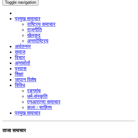
Toggle navigation
प्रमुख समाचार
राष्ट्रिय समाचार
राजनीति
खेलकुद
अन्तर्राष्ट्रिय
अर्थतन्त्र
समाज
विचार
अन्तर्वार्ता
प्रवास
शिक्षा
जापान विशेष
विविध
रङ्गमंच
धर्म-संस्कृति
एनआरएनए समाचार
कला / साहित्य
प्रमुख समाचार
ताजा समाचार