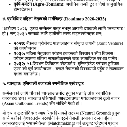
कृषि-पर्यटन (Agro-Tourism):
अर्गानिक कफी टुर र दिगो सामुदायिक
होमस्टेहरू।
४. प्रविधि र महिला नेतृत्वको मार्गचित्र (Roadmap 2026-2035)
‘आरोहण २०२६’ एउटा सम्मेलन मात्र नभएर आगामी दशकको लागि ‘लन्चप्याड’
हो। सन् २०३५ सम्मको लागि हामीसँग स्पष्ट माइलस्टोनहरू छन्:
२०२७:
बैंकबल प्रोजेक्ट पाइपलाइन र संयुक्त लगानी (Joint Venture)
को कार्यान्वयन।
२०३०:
महिला नेतृत्वका पर्यटन हबहरूको विस्तार र सीप विकास।
पर्यटन उद्यममा महिला सशक्तीकरणले उच्च सामाजिक प्रभाव पार्नेछ।
२०३२:
AI-ड्रिभन डिजिटल प्लेटफर्म र ‘इन्टिग्रेटेड ग्लोबल टुरिजम
एप्स’ को पूर्ण कार्यान्वयन। यसले नेपालको विश्वव्यापी पहुँच र सञ्चालन
दक्षता बढाउनेछ।
५. ग्वान्झाउ: एसियाली बजारको रणनीतिक प्रवेशद्वार
सम्मेलनको लागि चीनको ग्वान्झाउ छनोट हुनुका पछाडि ठोस रणनीतिक
कारणहरू छन्। ग्वान्झाउ एसियाली ‘आउटबाउण्ड’ पर्यटकहरूको ठूलो बजार
(Asian Outbound Trends) सँग जोडिने गेटवे हो।
यो स्थान कूटनीतिक र व्यापारिक हिसाबले तटस्थ (Neutral Ground) हुनुका
साथै यहाँको विश्वस्तरीय प्रदर्शनी केन्द्रले नेपाली उत्पादन र लगानीका
अवसरहरूलाई ‘म्याचमेकिङ’ (Matchmaking) गर्न उत्कृष्ट प्लेटफर्म प्रदान