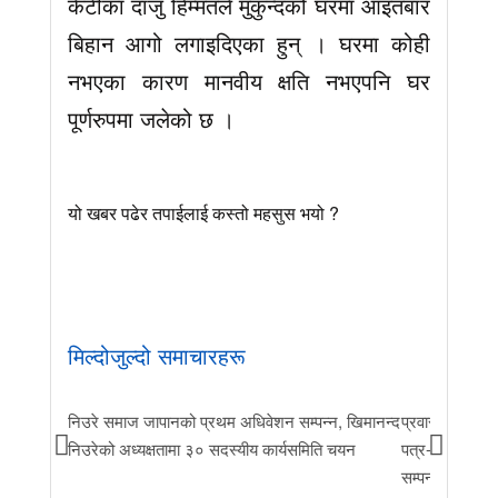
केटीका दाजु हिम्मतले मुकुन्दको घरमा आइतबार
बिहान आगो लगाइदिएका हुन् । घरमा कोही
नभएका कारण मानवीय क्षति नभएपनि घर
पूर्णरुपमा जलेको छ ।
यो खबर पढेर तपाईलाई कस्तो महसुस भयो ?
मिल्दोजुल्दो समाचारहरू
निउरे समाज जापानको प्रथम अधिवेशन सम्पन्न, खिमानन्द
प्रवास र मातृभूम
निउरेको अध्यक्षतामा ३० सदस्यीय कार्यसमिति चयन
पत्र-२०२६ जारी 
सम्पन्न