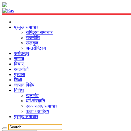
प्रमुख समाचार
राष्ट्रिय समाचार
राजनीति
खेलकुद
अन्तर्राष्ट्रिय
अर्थतन्त्र
समाज
विचार
अन्तर्वार्ता
प्रवास
शिक्षा
जापान विशेष
विविध
रङ्गमंच
धर्म-संस्कृति
एनआरएनए समाचार
कला / साहित्य
प्रमुख समाचार