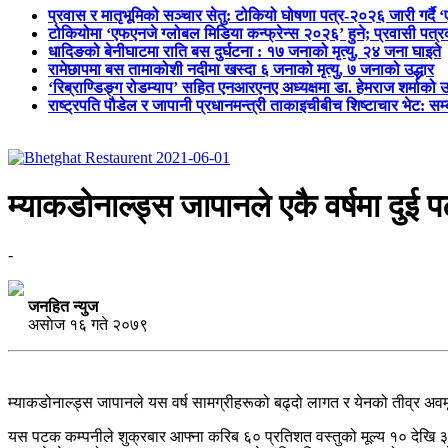
प्रवास र मातृभूमिको सञ्चार सेतु: टोकियो घोषणा पत्र-२०२६ जारी गर्दै 
टोकियोमा ‘एफएनजे ग्लोबल मिडिया कन्फ्रेन्स २०२६’ हुने; प्रवासी प
धादिङको बेनीघाटमा राति बस दुर्घटना : १७ जनाको मृत्यु, २४ जना घाइते
रामेछापमा बस तामाकोशी नदीमा खस्दा ६ जनाको मृत्यु, ७ जनाको उद्धार
‘रिब्राण्डिङ्ग रोडम्याप’ सहित एनआरएनए अध्यक्षमा डा. हेमराज शर्माको उ
राष्ट्रपति पौडेल र जापानी प्रधानमन्त्री ताकाइचीबीच शिष्टाचार भेट: सम
म्याकडोनाल्ड्स जापानले एकै वर्षमा दुई पट
-
जनहित न्युज
असाेज १६ गते २०७९
म्याकडोनाल्ड्स जापानले यस वर्ष सामग्रीहरूको बढ्दो लागत र येनको तीव्र अवम
यस पटक कम्पनीले शुक्रबार आफ्ना करिब ६० प्रतिशत वस्तुको मूल्य १० देखि ३०