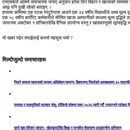
एनएचकेले आफ़्नो समाचारमा जनाए अनुसार हरेक दिन बिहान र खाजाको समयमा रेस्टु
आफू पनि दुखी रहेको बताइन् ।
हप्तामा कम्तिमा एक पटक रेस्टुरेन्टमा आउने एक २४ वर्षीय विद्यार्थीले उच्च मूल्य 
एक ५८ वर्षीय कर्पोरेट कर्मचारीले सीमित खाजा आम्दानीको साथमा मूल्य वृद्धिले
जापानमा अक्टोबर १ शनिबारदेखि दैनिक उपभोग्य वस्तु र खाद्यवस्तुको मूल्यवृद्ध
यो खबर पढेर तपाईलाई कस्तो महसुस भयो ?
मिल्दोजुल्दो समाचारहरू
निउरे समाज जापानको प्रथम अधिवेशन सम्पन्न, खिमानन्द निउरेको अध्यक्षतामा ३० सदस्य
प्रवास र मातृभूमिको सञ्चार सेतु: टोकियो घोषणा पत्र-२०२६ जारी गर्दै ‘एफएनजे ग्लोबल मि
घुम्टे युवा परिवार जापान : खेलकुददेखि शिक्षा र मानवीय सेवासम्म उदाहरणीय अभियान