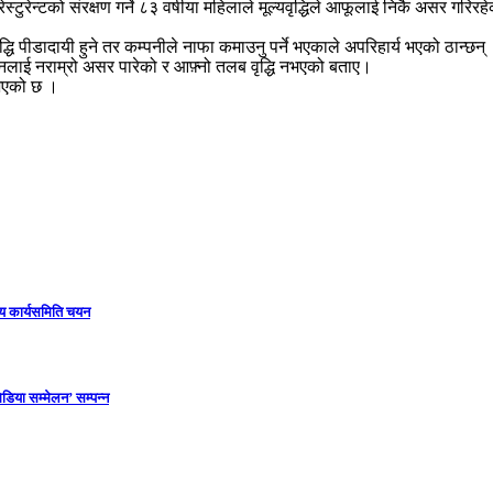
रेन्टको संरक्षण गर्ने ८३ वर्षीया महिलाले मूल्यवृद्धिले आफूलाई निकै असर गरिर
वृद्धि पीडादायी हुने तर कम्पनीले नाफा कमाउनु पर्ने भएकाले अपरिहार्य भएको ठान्छन्
 उनलाई नराम्रो असर पारेको र आफ़्नो तलब वृद्धि नभएको बताए।
ि भएको छ ।
ीय कार्यसमिति चयन
डिया सम्मेलन’ सम्पन्न