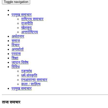
Toggle navigation
प्रमुख समाचार
राष्ट्रिय समाचार
राजनीति
खेलकुद
अन्तर्राष्ट्रिय
अर्थतन्त्र
समाज
विचार
अन्तर्वार्ता
प्रवास
शिक्षा
जापान विशेष
विविध
रङ्गमंच
धर्म-संस्कृति
एनआरएनए समाचार
कला / साहित्य
प्रमुख समाचार
ताजा समाचार