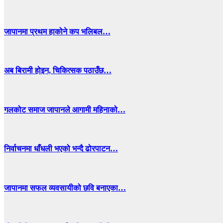
जापानमा प्रथम हाकोने कप भलिबल…
अब बिरामी होइन, चिकित्सक पठाउँछ…
गलकोट समाज जापानले आगामी महिनाको…
निर्वाचनमा धाँधली भएको भन्दै ढोरपाटन…
जापानमा सफल व्यवसायीको छवि बनाएका…