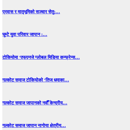
प्रवास र मातृभूमिको सञ्चार सेतु:…
घुम्टे युवा परिवार जापान :…
टोकियोमा ‘एफएनजे ग्लोबल मिडिया कन्फ्रेन्स…
गल्कोट समाज टोकियोको ‘तिज धमाका…
गल्कोट समाज जापानको नवौँ केन्द्रीय…
गल्कोट समाज जापान नागोया क्षेत्रीय…