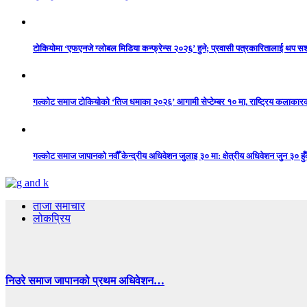
टोकियोमा ‘एफएनजे ग्लोबल मिडिया कन्फ्रेन्स २०२६’ हुने; प्रवासी पत्रकारितालाई थप 
गल्कोट समाज टोकियोको ‘तिज धमाका २०२६’ आगामी सेप्टेम्बर १० मा, राष्ट्रिय कलाकारको 
गल्कोट समाज जापानको नवौँ केन्द्रीय अधिवेशन जुलाइ ३० मा: क्षेत्रीय अधिवेशन जुन ३० हुँद
ताजा समाचार
लोकप्रिय
निउरे समाज जापानको प्रथम अधिवेशन…