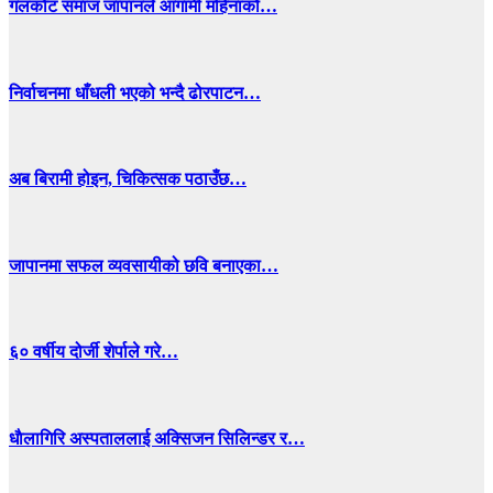
गलकोट समाज जापानले आगामी महिनाको…
निर्वाचनमा धाँधली भएको भन्दै ढोरपाटन…
अब बिरामी होइन, चिकित्सक पठाउँछ…
जापानमा सफल व्यवसायीको छवि बनाएका…
६० वर्षीय दोर्जी शेर्पाले गरे…
धाैलागिरि अस्पताललाई अक्सिजन सिलिन्डर र…