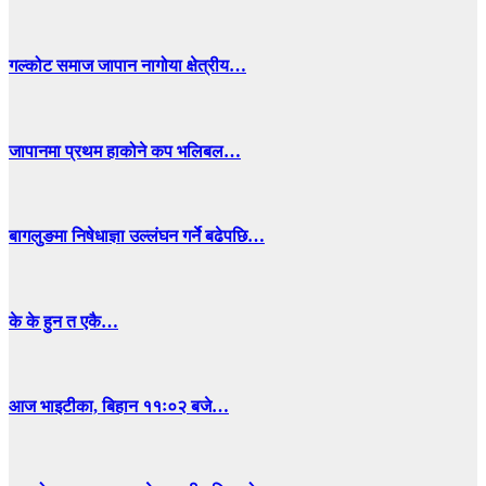
गल्कोट समाज जापान नागोया क्षेत्रीय…
जापानमा प्रथम हाकोने कप भलिबल…
बागलुङमा निषेधाज्ञा उल्लंघन गर्ने बढेपछि…
के के हुन त एकै…
आज भाइटीका, बिहान ११ः०२ बजे…