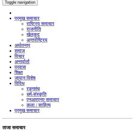
Toggle navigation
प्रमुख समाचार
राष्ट्रिय समाचार
राजनीति
खेलकुद
अन्तर्राष्ट्रिय
अर्थतन्त्र
समाज
विचार
अन्तर्वार्ता
प्रवास
शिक्षा
जापान विशेष
विविध
रङ्गमंच
धर्म-संस्कृति
एनआरएनए समाचार
कला / साहित्य
प्रमुख समाचार
ताजा समाचार