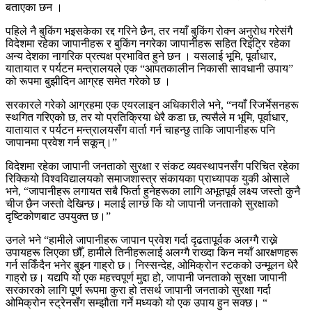
बताएका छन ।
पहिले नै बुकिंग भइसकेका रद्द गरिने छैन, तर नयाँ बुकिंग रोक्न अनुरोध गरेसंगै
विदेशमा रहेका जापानीहरू र बुकिंग नगरेका जापानीहरू सहित रिइंट्रि रहेका
अन्य देशका नागरिक प्रत्यक्ष प्रभावित हुने छन । यसलाई भूमि, पूर्वाधार,
यातायात र पर्यटन मन्त्रालयले एक “आपतकालीन निकासी सावधानी उपाय”
को रूपमा बुझीदिन आग्रह समेत गरेको छ ।
सरकारले गरेको आग्रहमा एक एयरलाइन अधिकारीले भने, “नयाँ रिजर्भेसनहरू
स्थगित गरिएको छ, तर यो प्रतिक्रिया धेरै कडा छ, त्यसैले म भूमि, पूर्वाधार,
यातायात र पर्यटन मन्त्रालयसँग वार्ता गर्न चाहन्छु ताकि जापानीहरू पनि
जापानमा प्रवेश गर्न सकून्।”
विदेशमा रहेका जापानी जनताको सुरक्षा र संकट व्यवस्थापनसँग परिचित रहेका
रिक्कियो विश्वविद्यालयको समाजशास्त्र संकायका प्राध्यापक युकी ओसाले
भने, “जापानीहरू लगायत सबै फिर्ता हुनेहरूका लागि अभूतपूर्व लक्ष्य जस्तो कुनै
चीज छैन जस्तो देखिन्छ। मलाई लाग्छ कि यो जापानी जनताको सुरक्षाको
दृष्टिकोणबाट उपयुक्त छ।”
उनले भने “हामीले जापानीहरू जापान प्रवेश गर्दा दृढतापूर्वक अलग्गै राख्ने
उपायहरू लिएका छौँ, हामीले तिनीहरूलाई अलग्गै राख्दा किन नयाँ आरक्षणहरू
गर्न सकिँदैन भनेर बुझ्न गाह्रो छ। निस्सन्देह, ओमिक्रोन स्टकको उन्मूलन धेरै
गाह्रो छ। यद्यपि यो एक महत्त्वपूर्ण मुद्दा हो, जापानी जनताको सुरक्षा जापानी
सरकारको लागि पूर्ण रूपमा कुरा हो तसर्थ जापानी जनताको सुरक्षा गर्दा
ओमिक्रोन स्ट्रेनसँग सम्झौता गर्ने मध्यको यो एक उपाय हुन सक्छ। “