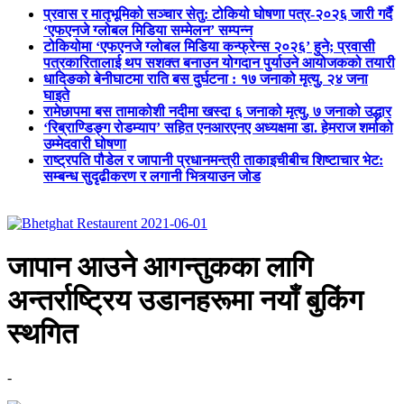
प्रवास र मातृभूमिको सञ्चार सेतु: टोकियो घोषणा पत्र-२०२६ जारी गर्दै
‘एफएनजे ग्लोबल मिडिया सम्मेलन’ सम्पन्न
टोकियोमा ‘एफएनजे ग्लोबल मिडिया कन्फ्रेन्स २०२६’ हुने; प्रवासी
पत्रकारितालाई थप सशक्त बनाउन योगदान पुर्याउने आयोजकको तयारी
धादिङको बेनीघाटमा राति बस दुर्घटना : १७ जनाको मृत्यु, २४ जना
घाइते
रामेछापमा बस तामाकोशी नदीमा खस्दा ६ जनाको मृत्यु, ७ जनाको उद्धार
‘रिब्राण्डिङ्ग रोडम्याप’ सहित एनआरएनए अध्यक्षमा डा. हेमराज शर्माको
उम्मेदवारी घोषणा
राष्ट्रपति पौडेल र जापानी प्रधानमन्त्री ताकाइचीबीच शिष्टाचार भेट:
सम्बन्ध सुदृढीकरण र लगानी भित्र्याउन जोड
जापान आउने आगन्तुकका लागि
अन्तर्राष्ट्रिय उडानहरूमा नयाँ बुकिंग
स्थगित
-