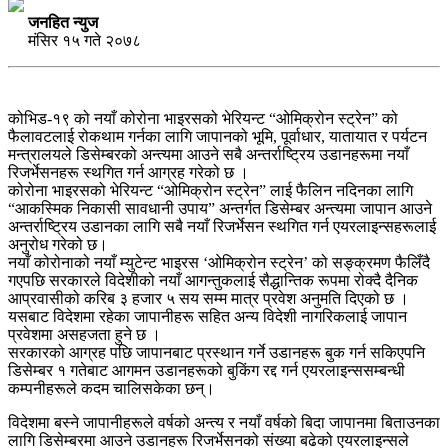
जनहित न्युज
मंसिर १५ गते २०७८
कोभिड-१९ को नयाँ कोरोना भाइरसको भेरियन्ट “ओमिक्रोन स्ट्रेन” को
फैलावटलाई रोकथाम गर्नका लागि जापानको भूमि, पूर्वाधार, यातायात र पर्यटन
मन्त्रालयले डिसेम्बरको अन्त्यमा आउने सबै अन्तर्राष्ट्रिय उडानहरूमा नयाँ
रिजर्भेसनहरू स्थगित गर्न आग्रह गरेको छ ।
कोरोना भाइरसको भेरियन्ट “ओमिक्रोन स्ट्रेन” लाई फैलिन नदिनका लागि
“आकस्मिक निकासी सावधानी उपाय” अन्तर्गत डिसेम्बर अन्त्यमा जापान आउने
अन्तर्राष्ट्रिय उडानका लागि सबै नयाँ रिजर्भेसन स्थगित गर्न एयरलाइन्सहरूलाई
अनुरोध गरेको छ।
नयाँ कोरोनाको नयाँ म्युटेन्ट भाइरस ‘ओमिक्रोन स्ट्रेन’ को सङ्क्रमण फैलिँदै
गएपछि सरकारले विदेशीको नयाँ आगन्तुकलाई सैद्धान्तिक रूपमा रोक्दै दैनिक
आप्रवासीको करिब ३ हजार ५ सय सम्म मात्र प्रवेश अनुमति दिएको छ ।
यसबाट विदेशमा रहेका जापानीहरू सहित अन्य विदेशी नागरिकलाई जापान
प्रवेशमा असहजता हुने छ ।
सरकारको आग्रह पछि जापानबाट प्रस्थान गर्ने उडानहरू बुक गर्न सकिएपनि
डिसेम्बर १ गतेबाट आगमन उडानहरूको बुकिंग रद्द गर्न एयरलाइन्ससम्बन्धी
कम्पनीहरूले कदम चालिसकेका छन्।
विदेशमा बस्ने जापानीहरूले वर्षको अन्त्य र नयाँ वर्षको बिदा जापानमा बिताउनका
लागि डिसेम्बरमा आउने उडानहरू रिजर्भेसनको संख्या बढेको एयरलाइन्सले