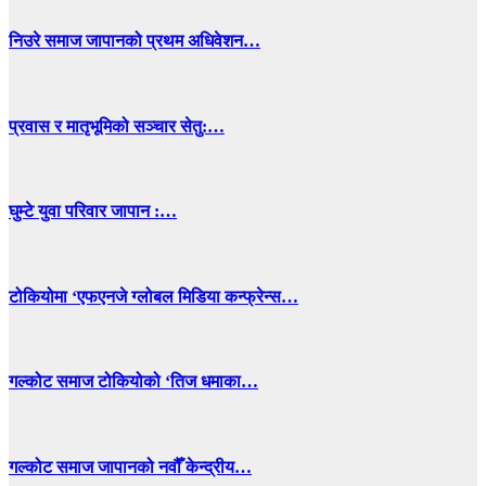
निउरे समाज जापानको प्रथम अधिवेशन…
प्रवास र मातृभूमिको सञ्चार सेतु:…
घुम्टे युवा परिवार जापान :…
टोकियोमा ‘एफएनजे ग्लोबल मिडिया कन्फ्रेन्स…
गल्कोट समाज टोकियोको ‘तिज धमाका…
गल्कोट समाज जापानको नवौँ केन्द्रीय…