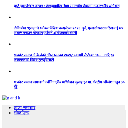
घुम्टे युवा परिवार जापान : खेलकुददेखि शिक्षा र मानवीय सेवासम्म उदाहरणीय अभियान
टोकियोमा ‘एफएनजे ग्लोबल मिडिया कन्फ्रेन्स २०२६’ हुने; प्रवासी पत्रकारितालाई थप
सशक्त बनाउन योगदान पुर्याउने आयोजकको तयारी
गल्कोट समाज टोकियोको ‘तिज धमाका २०२६’ आगामी सेप्टेम्बर १० मा, राष्ट्रिय
कलाकारको विशेष प्रस्तुति रहने
गल्कोट समाज जापानको नवौँ केन्द्रीय अधिवेशन जुलाइ ३० मा: क्षेत्रीय अधिवेशन जुन ३०
हुँदै
ताजा समाचार
लोकप्रिय