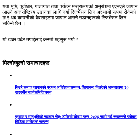
यता भूमि, पूर्वाधार, यातायात तथा पर्यटन मन्त्रालयको अनुरोधमा एएनएले जापान
आउने अन्तर्राष्ट्रिय उडानका लागि नयाँ रिजर्भेसन लिन अस्थायी रूपमा रोकेको
छ र अब कम्पनीको वेबसाइटमा जापान आउने उडानहरूको रिजर्भेसन लिन
सकिने छैन ।
यो खबर पढेर तपाईलाई कस्तो महसुस भयो ?
मिल्दोजुल्दो समाचारहरू
निउरे समाज जापानको प्रथम अधिवेशन सम्पन्न, खिमानन्द निउरेको अध्यक्षतामा ३०
सदस्यीय कार्यसमिति चयन
प्रवास र मातृभूमिको सञ्चार सेतु: टोकियो घोषणा पत्र-२०२६ जारी गर्दै ‘एफएनजे ग्लोबल
मिडिया सम्मेलन’ सम्पन्न