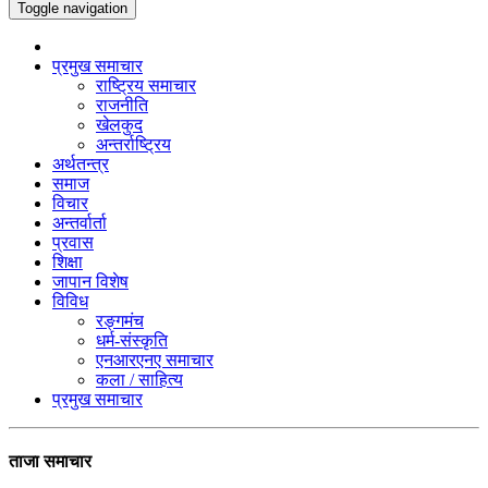
Toggle navigation
प्रमुख समाचार
राष्ट्रिय समाचार
राजनीति
खेलकुद
अन्तर्राष्ट्रिय
अर्थतन्त्र
समाज
विचार
अन्तर्वार्ता
प्रवास
शिक्षा
जापान विशेष
विविध
रङ्गमंच
धर्म-संस्कृति
एनआरएनए समाचार
कला / साहित्य
प्रमुख समाचार
ताजा समाचार