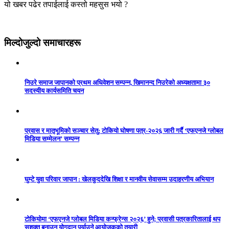
यो खबर पढेर तपाईलाई कस्तो महसुस भयो ?
मिल्दोजुल्दो समाचारहरू
निउरे समाज जापानको प्रथम अधिवेशन सम्पन्न, खिमानन्द निउरेको अध्यक्षतामा ३०
सदस्यीय कार्यसमिति चयन
प्रवास र मातृभूमिको सञ्चार सेतु: टोकियो घोषणा पत्र-२०२६ जारी गर्दै ‘एफएनजे ग्लोबल
मिडिया सम्मेलन’ सम्पन्न
घुम्टे युवा परिवार जापान : खेलकुददेखि शिक्षा र मानवीय सेवासम्म उदाहरणीय अभियान
टोकियोमा ‘एफएनजे ग्लोबल मिडिया कन्फ्रेन्स २०२६’ हुने; प्रवासी पत्रकारितालाई थप
सशक्त बनाउन योगदान पुर्याउने आयोजकको तयारी