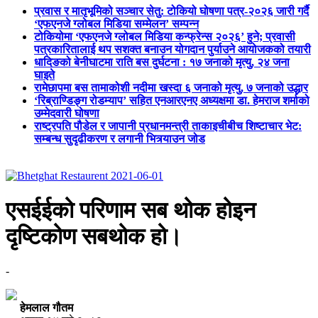
प्रवास र मातृभूमिको सञ्चार सेतु: टोकियो घोषणा पत्र-२०२६ जारी गर्दै
‘एफएनजे ग्लोबल मिडिया सम्मेलन’ सम्पन्न
टोकियोमा ‘एफएनजे ग्लोबल मिडिया कन्फ्रेन्स २०२६’ हुने; प्रवासी
पत्रकारितालाई थप सशक्त बनाउन योगदान पुर्याउने आयोजकको तयारी
धादिङको बेनीघाटमा राति बस दुर्घटना : १७ जनाको मृत्यु, २४ जना
घाइते
रामेछापमा बस तामाकोशी नदीमा खस्दा ६ जनाको मृत्यु, ७ जनाको उद्धार
‘रिब्राण्डिङ्ग रोडम्याप’ सहित एनआरएनए अध्यक्षमा डा. हेमराज शर्माको
उम्मेदवारी घोषणा
राष्ट्रपति पौडेल र जापानी प्रधानमन्त्री ताकाइचीबीच शिष्टाचार भेट:
सम्बन्ध सुदृढीकरण र लगानी भित्र्याउन जोड
एसईईको परिणाम सब थोक होइन
दृष्टिकोण सबथोक हो।
-
हेमलाल गौतम