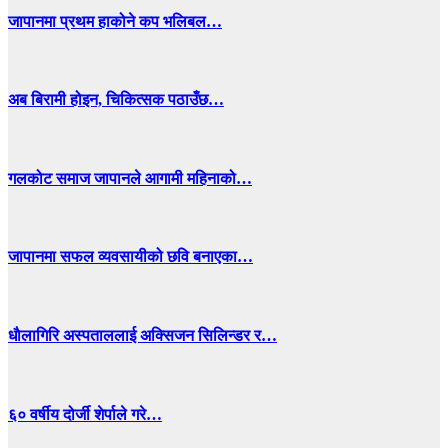
जापानमा प्रथम हाकोने कप भलिबल…
अब बिरामी होइन, चिकित्सक पठाउँछ…
गलकोट समाज जापानले आगामी महिनाको…
जापानमा सफल व्यवसायीको छवि बनाएका…
धाैलागिरि अस्पताललाई अक्सिजन सिलिन्डर र…
६० वर्षीय दोर्जी शेर्पाले गरे…