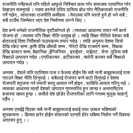
राजनीति गर्नेहरूले पनि पहिले आफुले निश्चित काम गरेर समाजमा प्रमाणित गरेर
देखाउन सक्नुपर्छ । पदमा बस्नेले पदिय दायित्व बोध गरेर नैतिकताको राजनीति
गर्ने गर्छन् , जापानका राजनीति कर्मीहरू ।नेपालमा पनि यस्तो हुने हो भने सबै ;
सबै ठाउँमा जिम्मेवार भएर देश निर्माणमा लाग्ने थिए ।
देश बन्ने भनेको राजनीतिक दृष्टीकोणले हो ।त्यसका आधारमा तयार गर्ने कार्य
योजना हो ।त्यसमा पनि शिक्षा नीति प्रमुख हो । त्यहि शिक्षा नीतिले देशका सबै
क्षेत्रलाई दिशा निर्देशको पाठ्यक्रम तयार गर्दछ । त्यहि अनुरूप देशमा सियो
देखि रकेट सम्म ,कृषि देखि औषधी सम्म , गोरेटो देखि राजमार्ग सम्म , शिक्षक
देखि डाक्टर सम्म, बैज्ञानिक ,ईन्जिनियर , ड्राईभर , पाईलट , सेना ,पुलिस सबै
शिक्षाले उत्पादन गर्दछ ।एग्रीकल्चर , हर्टीकल्चर , फ्लोरी कल्चर सबै शिक्षाले
उत्पादन गर्दछ ।
अन्तमा , देशले यति प्रतिशत पास र फेलमा होईन कि सबै नानी बाबुहरूलाई पास
गराउने शिक्षा नीति लिनुपर्छ । सबैलाई रोजगार बन्ने बाटो दिनुपर्छ र देशमा
रोजगारी श्रृजना गर्न तयारी बस्तु आयात गर्ने होइन , प्रबिधि आयात गरिनु पर्छ ।
त्यसका आधारमा मात्रै देशको उत्पादन गुणस्तरिय हुन जान्छ र अन्तराष्ट्रिय
बजारमा खपत हुन्छ । कसैले देश छोडेर रोजगारीका लागि गन्तब्य मुलुक चाहार्नु
पर्दैन ।
अन्तमा एसईई दिएका सबै नानी बाबुहरूलाई बधाई तथा उज्वल भबिष्यको
शुभकामना । हिम्मत हारेर होईन संसारको प्रगती हेरेर भबिष्य निर्माण गर्ने दिशामा
अग्रसर हुनु ।।