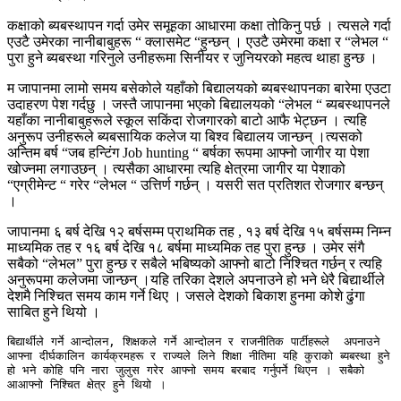
कक्षाको ब्यबस्थापन गर्दा उमेर समूहका आधारमा कक्षा तोकिनु पर्छ । त्यसले गर्दा
एउटै उमेरका नानीबाबुहरू “ क्लासमेट “हुन्छन् । एउटै उमेरमा कक्षा र “लेभल “
पुरा हुने ब्यबस्था गरिनुले उनीहरूमा सिनीयर र जुनियरको महत्व थाहा हुन्छ ।
म जापानमा लामो समय बसेकोले यहाँको बिद्यालयको ब्यबस्थापनका बारेमा एउटा
उदाहरण पेश गर्दछु । जस्तै जापानमा भएको बिद्यालयको “लेभल “ ब्यबस्थापनले
यहाँका नानीबाबुहरूले स्कूल सकिंदा रोजगारको बाटो आफै भेट्छन । त्यहि
अनुरूप उनीहरूले ब्यबसायिक कलेज या बिश्व बिद्यालय जान्छन् ।त्यसको
अन्तिम बर्ष “जब हन्टिंग Job hunting “ बर्षका रूपमा आफ्नो जागीर या पेशा
खोज्नमा लगाउछन् । त्यसैका आधारमा त्यहि क्षेत्रमा जागीर या पेशाको
“एग्रीमेन्ट “ गरेर “लेभल “ उत्तिर्ण गर्छन् । यसरी सत प्रतिशत रोजगार बन्छन्
।
जापानमा ६ बर्ष देखि १२ बर्षसम्म प्राथमिक तह , १३ बर्ष देखि १५ बर्षसम्म निम्न
माध्यमिक तह र १६ बर्ष देखि १८ बर्षमा माध्यमिक तह पुरा हुन्छ । उमेर संगै
सबैको “लेभल” पुरा हुन्छ र सबैले भबिष्यको आफ्नो बाटो निश्चित गर्छन् र त्यहि
अनुरूपमा कलेजमा जान्छन् ।यहि तरिका देशले अपनाउने हो भने धेरै बिद्यार्थीले
देशमै निश्चित समय काम गर्ने थिए । जसले देशको बिकाश हुनमा कोशे ढुंगा
साबित हुने थियो ।
बिद्यार्थीले गर्ने आन्दोलन, शिक्षकले गर्ने आन्दोलन र राजनीतिक पार्टीहरूले  अपनाउने 
आफ्ना दीर्घकालिन कार्यक्रमहरू र राज्यले लिने शिक्षा नीतिमा यहि कुराको ब्यबस्था हुने 
हो भने कोहि पनि नारा जुलुस गरेर आफ्नो समय बरबाद गर्नुपर्ने थिएन । सबैको 
आआफ्नो निश्चित क्षेत्र हुने थियो ।