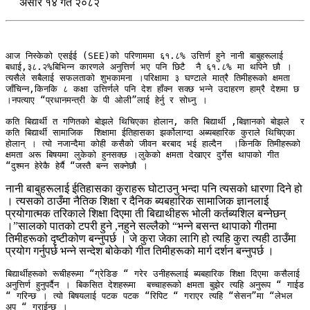
असार १४ गते २०८२
आज निस्केको एसईई (SEE)को परिणाममा ६१.८% उत्तिर्ण हुने नानी बाबुहरूलाई 
बधाई,३८.२%बिभिन्न कारणले अनुत्तिर्ण भए पनि छिटै  नै ६१.८% मा थपिने छौ । 
त्यसैले सबैलाई सफलताको शुभकामना ।परिक्षामा ३ घण्टाले मात्रै तिमीहरूको क्षमता 
जाँचिन्न,किनकि ८ कक्षा उत्तिर्णले पनि देश हाँक्न सक्छ भन्ने उदाहरण हाम्रै देशमा छ 
।नपत्याए “प्रधानमन्त्री के पी ओली”लाई हेर्नु र सोध्नु ।

कति बिद्यार्थी त गणितको बोझले थिचिएका होलान, कति बिद्यार्थी ,बिज्ञानको बोझले  र 
कति बिद्यार्थी सामाजिक  शिक्षामा ईतिहासका झर्कोलाग्दा अब्यबहारिक कुराले थिचिएका 
होलान् । त्यो नजान्दैमा कोही कसैको जीवन बरबाद भई हाल्दैन  ।किनकि तिमीहरूको 
क्षमता अरू बिषयमा लुकेको हुनसक्छ ।लुकेको क्षमता देखाएर दुर्गेस थापाको गीत 
“दुश्मन हेरेकै हेर्यै “जस्तै बन्न सक्नेछौ ।
नानी बाबुहरूलाई ईतिहासका कुराहरू घोटाउनु भन्दा पनि त्यसको धारणा दिने हो
। त्यसको ठाउँमा नैतिक शिक्षा र दैनिक ब्यबहारिक सामाजिक ज्ञानलाई
प्रयोगात्मक तरिकाले शिक्षा दिएमा ती बिद्याथीहरू भोली कर्तब्यशिल बन्नेछन्
।”सालको पातको टपरी हुने ,नहुने सल्लैको “भन्ने बसन्त थापाको गीतमा
तिमीहरूको दृष्टीकोण बन्नुपर्छ । जे कुरा जेका लागि हो त्यहि कुरा त्यही ठाउँमा
प्रयोग गर्नुपर्छ भन्ने सन्देश बोकेको गीत तिमीहरूको मार्ग दर्शन बन्नुपर्छ ।
बिद्यार्थीहरूको रूचीहरूमा “ग्रेडिङ “ गरेर उनीहरूलाई ब्यबहारिक शिक्षा दिएमा कसैलाई  
अनुत्तिर्ण हुनुपर्दैन । बिकसित देशहरूमा  बच्चाहरूको क्षमता बुझेर त्यहि अनुरूप “ गाईड 
“ गरिन्छ । त्यो बिषयलाई पटक पटक “रिपिट “ गराएर त्यहि “सेसन”मा “लेभल 
अप “ गराईन्छ ।