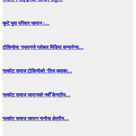
घुम्टे युवा परिवार जापान :…
टोकियोमा ‘एफएनजे ग्लोबल मिडिया कन्फ्रेन्स…
गल्कोट समाज टोकियोको ‘तिज धमाका…
गल्कोट समाज जापानको नवौँ केन्द्रीय…
गल्कोट समाज जापान नागोया क्षेत्रीय…