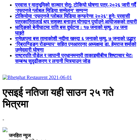
प्रवास र मातृभूमिको सञ्चार सेतु: टोकियो घोषणा पत्र-२०२६ जारी गर्दै
‘एफएनजे ग्लोबल मिडिया सम्मेलन’ सम्पन्न
टोकियोमा ‘एफएनजे ग्लोबल मिडिया कन्फ्रेन्स २०२६’ हुने; प्रवासी
पत्रकारितालाई थप सशक्त बनाउन योगदान पुर्याउने आयोजकको तयारी
धादिङको बेनीघाटमा राति बस दुर्घटना : १७ जनाको मृत्यु, २४ जना
घाइते
रामेछापमा बस तामाकोशी नदीमा खस्दा ६ जनाको मृत्यु, ७ जनाको उद्धार
‘रिब्राण्डिङ्ग रोडम्याप’ सहित एनआरएनए अध्यक्षमा डा. हेमराज शर्माको
उम्मेदवारी घोषणा
राष्ट्रपति पौडेल र जापानी प्रधानमन्त्री ताकाइचीबीच शिष्टाचार भेट:
सम्बन्ध सुदृढीकरण र लगानी भित्र्याउन जोड
एसइई नतिजा यही साउन २५ गते
भित्रमा
-
जनहित न्युज