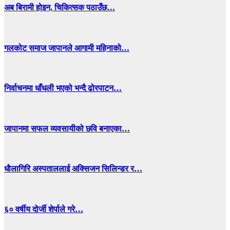
अब बिरामी होइन, चिकित्सक पठाउँछ…
गलकोट समाज जापानले आगामी महिनाको…
निर्वाचनमा धाँधली भएको भन्दै ढोरपाटन…
जापानमा सफल व्यवसायीको छवि बनाएका…
धाैलागिरि अस्पताललाई अक्सिजन सिलिन्डर र…
६० वर्षीय दोर्जी शेर्पाले गरे…