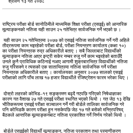
श्रावण १३ गते २०७८
राष्ट्रिय परीक्षा बोर्ड सानोठिमीले माध्यमिक शिक्षा परीक्षा (एसइई) को आन्तरिक
मूल्याङ्कनको नतिजा यही साउन २५ गतेभित्र सार्वजनिक गर्ने भएको छ ।
यही साउन २५ गतेभित्रमा २०७७ को एसइई नतिजा सार्वजनिक गर्ने गरी अहिले
तीव्ररूपमा काम भइरहेको परीक्षा बोर्ड, परीक्षा नियन्त्रण कार्यालय (कक्षा १०)
का परीक्षा नियन्त्रक रुद्र अधिकारीले बताए । सबै जिल्लाबाट विद्यार्थीको
मूल्याङ्कन नतिजा आएर इन्ट्री सकेर नम्बर रुजु गर्ने काम भइरहेको बताउँदै
उनले कुनै प्राविधिक कठिनाई नआए आगामी शुक्रबारभित्र विद्यार्थीको नतिजा
रुजु गरिसक्ने र त्यसको एक साताभित्रमा नतिजा सार्वजनिक गर्ने परीक्षा
नियन्त्रक अधिकारीले बताए । कार्यालयका अनुसार २०७७ सालको एसइई
परीक्षाको लागि पाँच लाख १७ हजार विद्यार्थीले रजिष्ट्रेशन फारम भरेका थिए ।
दोस्रो लहरको कोभिड–१९ सङ्क्रमण बढ्दै गएपछि गरिएको निषेधाज्ञाका
कारण गत वैशाख २७ गते एसइई परीक्षा स्थगित भएको थियो । गत जेठ १३ देखि
भौतिकरूपमा एसइई परीक्षा सञ्चालन गर्ने गरी बोर्डले तालिका सार्वजनिक गरे
पनि कोभिडकै कारण परीक्षा हुन नसकेपछि जेठ १७ गते बसेको मन्त्रिपरिषद्
बैठकले आन्तरिक मूल्याङ्कनबाट नतिजा प्रकाशित गर्ने निर्णय गरेको थियो ।
बोर्डले एसइईको विद्यार्थी मूल्याङ्कन, नतिजा प्रकाशन तथा प्रमाणीकरण