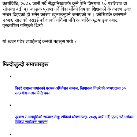
कार्यविधि, २०७८ जारी गर्दै सैद्धान्तिकतर्फ कुनै पनि विषयमा ८० प्रतिशत वा
सोभन्दा बढी प्राप्ताङ्क प्राप्त गर्ने विद्यार्थीको विषगत शिक्षकले के कारण उक्त
नम्बर दिइएको हो भनेर कारण खुलाउनुपर्ने जनाएको छ । कोभिडकै कारणले
२०७६ सालको एसइई परीक्षाको नतिजा पनि आन्तरिक मूल्याङ्कनबाट
प्रकाशित गरिएको थियो ।
यो खबर पढेर तपाईलाई कस्तो महसुस भयो ?
मिल्दोजुल्दो समाचारहरू
निउरे समाज जापानको प्रथम अधिवेशन सम्पन्न, खिमानन्द निउरेको अध्यक्षतामा ३०
सदस्यीय कार्यसमिति चयन
प्रवास र मातृभूमिको सञ्चार सेतु: टोकियो घोषणा पत्र-२०२६ जारी गर्दै ‘एफएनजे ग्लोबल
मिडिया सम्मेलन’ सम्पन्न