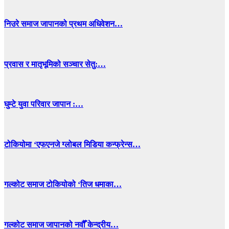
निउरे समाज जापानको प्रथम अधिवेशन…
प्रवास र मातृभूमिको सञ्चार सेतु:…
घुम्टे युवा परिवार जापान :…
टोकियोमा ‘एफएनजे ग्लोबल मिडिया कन्फ्रेन्स…
गल्कोट समाज टोकियोको ‘तिज धमाका…
गल्कोट समाज जापानको नवौँ केन्द्रीय…