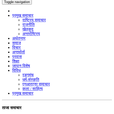
Toggle navigation
प्रमुख समाचार
राष्ट्रिय समाचार
राजनीति
खेलकुद
अन्तर्राष्ट्रिय
अर्थतन्त्र
समाज
विचार
अन्तर्वार्ता
प्रवास
शिक्षा
जापान विशेष
विविध
रङ्गमंच
धर्म-संस्कृति
एनआरएनए समाचार
कला / साहित्य
प्रमुख समाचार
ताजा समाचार