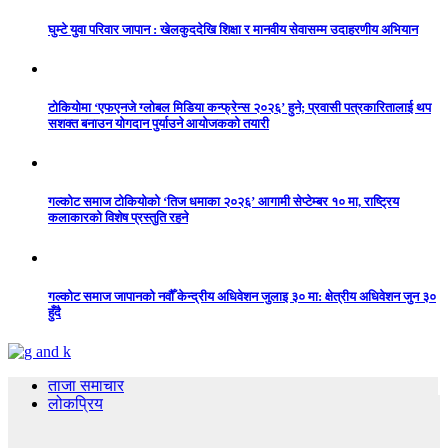
घुम्टे युवा परिवार जापान : खेलकुददेखि शिक्षा र मानवीय सेवासम्म उदाहरणीय अभियान
टोकियोमा ‘एफएनजे ग्लोबल मिडिया कन्फ्रेन्स २०२६’ हुने; प्रवासी पत्रकारितालाई थप
सशक्त बनाउन योगदान पुर्याउने आयोजकको तयारी
गल्कोट समाज टोकियोको ‘तिज धमाका २०२६’ आगामी सेप्टेम्बर १० मा, राष्ट्रिय
कलाकारको विशेष प्रस्तुति रहने
गल्कोट समाज जापानको नवौँ केन्द्रीय अधिवेशन जुलाइ ३० मा: क्षेत्रीय अधिवेशन जुन ३०
हुँदै
ताजा समाचार
लोकप्रिय