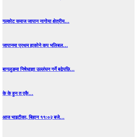
गल्कोट समाज जापान नागोया क्षेत्रीय…
जापानमा प्रथम हाकोने कप भलिबल…
बागलुङमा निषेधाज्ञा उल्लंघन गर्ने बढेपछि…
के के हुन त एकै…
आज भाइटीका, बिहान ११ः०२ बजे…