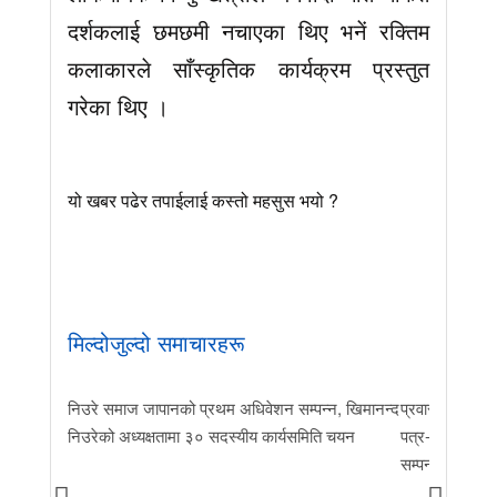
दर्शकलाई छमछमी नचाएका थिए भनें रक्तिम
कलाकारले साँस्कृतिक कार्यक्रम प्रस्तुत
गरेका थिए ।
यो खबर पढेर तपाईलाई कस्तो महसुस भयो ?
मिल्दोजुल्दो समाचारहरू
निउरे समाज जापानको प्रथम अधिवेशन सम्पन्न, खिमानन्द
प्रवास र मातृभूम
निउरेको अध्यक्षतामा ३० सदस्यीय कार्यसमिति चयन
पत्र-२०२६ जारी 
सम्पन्न