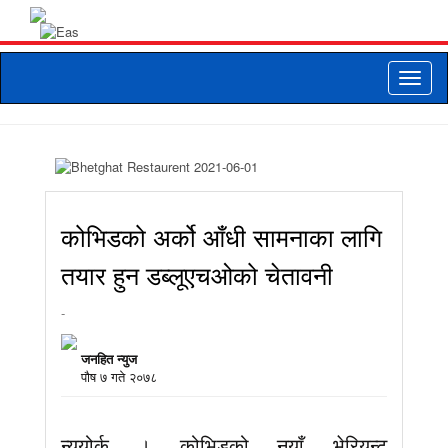
Toggle
naviga
कोभिडको अर्को आँधी सामनाका लागि
तयार हुन डब्लूएचओको चेतावनी
-
जनहित न्युज
पौष ७ गते २०७८
न्युयोर्क । कोभिडको नयाँ भेरियन्ट