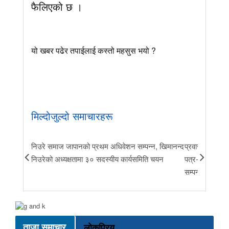
फैलिएको छ ।
यो खबर पढेर तपाईलाई कस्तो महसुस भयो ?
मिल्दोजुल्दो समाचारहरू
निउरे समाज जापानको प्रथम अधिवेशन सम्पन्न, खिमानन्द
प्रवास र मातृभूम
निउरेको अध्यक्षतामा ३० सदस्यीय कार्यसमिति चयन
पत्र-२०२६ जारी 
सम्पन्न
ताजा समाचार
लोकप्रिय