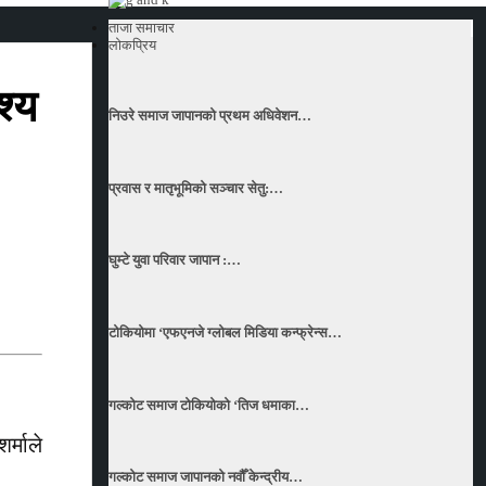
ताजा समाचार
लोकप्रिय
श्य
निउरे समाज जापानको प्रथम अधिवेशन…
प्रवास र मातृभूमिको सञ्चार सेतु:…
घुम्टे युवा परिवार जापान :…
टोकियोमा ‘एफएनजे ग्लोबल मिडिया कन्फ्रेन्स…
गल्कोट समाज टोकियोको ‘तिज धमाका…
्माले
गल्कोट समाज जापानको नवौँ केन्द्रीय…