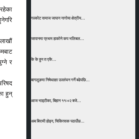
िरहेका
गल्कोट समाज जापान नागोया क्षेत्रीय…
ुनेगरि
जापानमा प्रथम हाकोने कप भलिबल…
 लाखौं
कमबाट
के के हुन त एकै…
्ने र
बागलुङमा निषेधाज्ञा उल्लंघन गर्ने बढेपछि…
परिषद
 हुन्
आज भाइटीका, बिहान ११ः०२ बजे…
अब बिरामी होइन, चिकित्सक पठाउँछ…