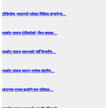
टोकियोमा ‘एफएनजे ग्लोबल मिडिया कन्फ्रेन्स…
गल्कोट समाज टोकियोको ‘तिज धमाका…
गल्कोट समाज जापानको नवौँ केन्द्रीय…
गल्कोट समाज जापान नागोया क्षेत्रीय…
जापानमा प्रथम हाकोने कप भलिबल…