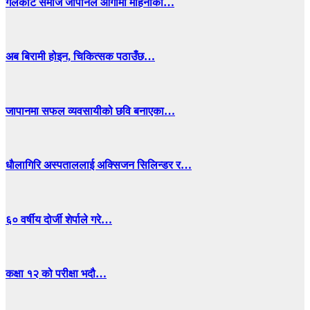
गलकोट समाज जापानले आगामी महिनाको…
अब बिरामी होइन, चिकित्सक पठाउँछ…
जापानमा सफल व्यवसायीको छवि बनाएका…
धाैलागिरि अस्पताललाई अक्सिजन सिलिन्डर र…
६० वर्षीय दोर्जी शेर्पाले गरे…
कक्षा १२ को परीक्षा भदौ…