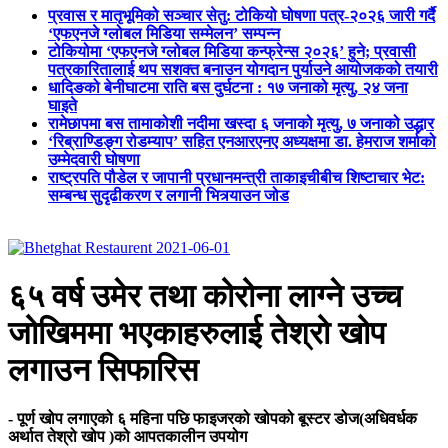
प्रवास र मातृभूमिको सञ्चार सेतु: टोकियो घोषणा पत्र-२०२६ जारी गर्दै
‘एफएनजे ग्लोबल मिडिया सम्मेलन’ सम्पन्न
टोकियोमा ‘एफएनजे ग्लोबल मिडिया कन्फ्रेन्स २०२६’ हुने; प्रवासी
पत्रकारितालाई थप सशक्त बनाउन योगदान पुर्याउने आयोजकको तयारी
धादिङको बेनीघाटमा राति बस दुर्घटना : १७ जनाको मृत्यु, २४ जना
घाइते
रामेछापमा बस तामाकोशी नदीमा खस्दा ६ जनाको मृत्यु, ७ जनाको उद्धार
‘रिब्राण्डिङ्ग रोडम्याप’ सहित एनआरएनए अध्यक्षमा डा. हेमराज शर्माको
उम्मेदवारी घोषणा
राष्ट्रपति पौडेल र जापानी प्रधानमन्त्री ताकाइचीबीच शिष्टाचार भेट:
सम्बन्ध सुदृढीकरण र लगानी भित्र्याउन जोड
६५ वर्ष उमेर तथा कोरोना लाग्ने उच्च
जोखिममा भएकाहरुलाई तेश्रो खोप
लगाउन सिफारिस
- पूर्ण खोप लगाएको ६ महिना पछि फाइजरको खोपको बूस्टर डोज(अधिवर्धक
अर्थात तेश्रो खोप )को आपतकालीन उपयोग