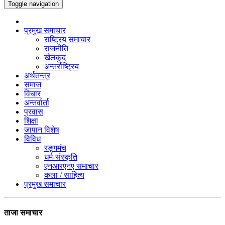
Toggle navigation
प्रमुख समाचार
राष्ट्रिय समाचार
राजनीति
खेलकुद
अन्तर्राष्ट्रिय
अर्थतन्त्र
समाज
विचार
अन्तर्वार्ता
प्रवास
शिक्षा
जापान विशेष
विविध
रङ्गमंच
धर्म-संस्कृति
एनआरएनए समाचार
कला / साहित्य
प्रमुख समाचार
ताजा समाचार