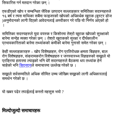
सिफारिस गर्न मतदान गरेका छन् ।
एफडीएको खोप र सम्बन्धित जैविक उत्पादन सल्लाहकार समितिका सदस्यहरुले
१६ बर्ष र त्यस माथिका सबैमा फाइजरको खोपको अधिवर्धक खुराक (बुस्टर डोज
)अनुमोदनको लागी दिएको आवेदनलाई अस्वीकार गरे पछि यो निर्णय आएको हो
।
समितिका सदस्यहरुले युवा वयस्क र किशोरमा तेश्रो खुराक खोपको सुरक्षाको
बारेमा सन्देह व्यक्त गरेका छन् । तेश्रो खुराकको सुरक्षा र दीर्घकालीन
प्रभावकारिताको बारेमा तथ्यांकको कमीको बारेमा गुनासो समेत गरेका छन् ।
केही सल्लाहकारहरु – खोप विशेषज्ञहरु, रोग प्रतिरोधक क्षमता बिज्ञहरु, बाल
रोग विशेषज्ञहरु, संक्रामकरोग विशेषज्ञहरु र जनस्वास्थ्य विज्ञहरुको समूहले यो
प्रक्रिया हतारमा ल्याइको भनि धेरै सदस्यहरुले बैठकमा थप तथ्यांक हेर्न
चाहेको भनि
सिएनएन
ले समाचारमा उल्लेख गरेको छ ।
समूहले सर्वसम्मतिले अधिक सीमित उच्च जोखिम समूहको लागी अधिकारलाई
समर्थन गरेको छ ।
यो खबर पढेर तपाईलाई कस्तो महसुस भयो ?
मिल्दोजुल्दो समाचारहरू