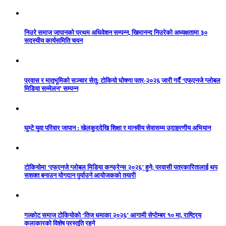
निउरे समाज जापानको प्रथम अधिवेशन सम्पन्न, खिमानन्द निउरेको अध्यक्षतामा ३०
सदस्यीय कार्यसमिति चयन
प्रवास र मातृभूमिको सञ्चार सेतु: टोकियो घोषणा पत्र-२०२६ जारी गर्दै ‘एफएनजे ग्लोबल
मिडिया सम्मेलन’ सम्पन्न
घुम्टे युवा परिवार जापान : खेलकुददेखि शिक्षा र मानवीय सेवासम्म उदाहरणीय अभियान
टोकियोमा ‘एफएनजे ग्लोबल मिडिया कन्फ्रेन्स २०२६’ हुने; प्रवासी पत्रकारितालाई थप
सशक्त बनाउन योगदान पुर्याउने आयोजकको तयारी
गल्कोट समाज टोकियोको ‘तिज धमाका २०२६’ आगामी सेप्टेम्बर १० मा, राष्ट्रिय
कलाकारको विशेष प्रस्तुति रहने